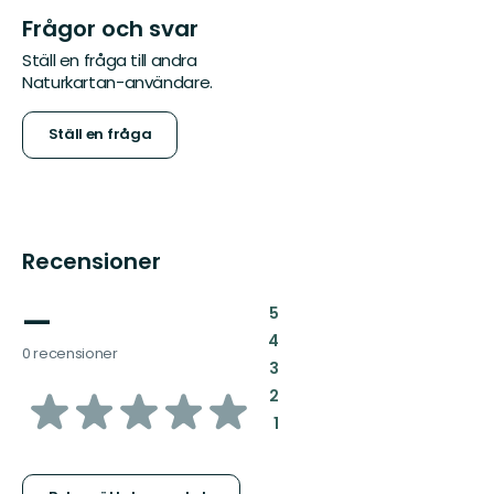
Frågor och svar
Ställ en fråga till andra
Naturkartan-användare.
Ställ en fråga
Recensioner
—
:
5
:
4
0 recensioner
:
3
av
:
2
:
1
5