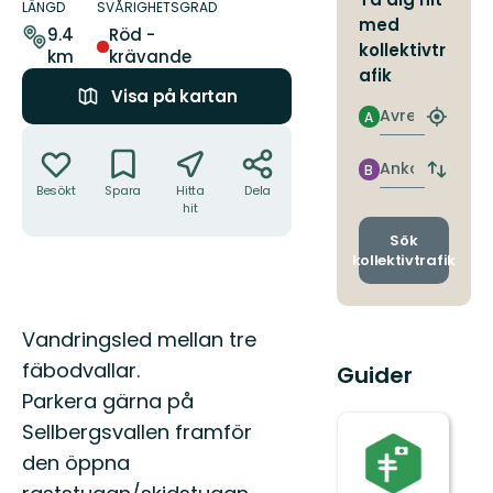
om
LÄNGD
SVÅRIGHETSGRAD
med
leden
9.4
Röd -
kollektivtr
km
krävande
afik
Visa på kartan
Avresa
A
Hitta
Åtgärder
närmas
hållpla
Ankomst
B
Byt
Besökt
Spara
Hitta
Dela
avgång
hit
och
ankomst
Sök
kollektivtrafik
Beskrivning
Vandringsled mellan tre
fäbodvallar.
Guider
Parkera gärna på
Sellbergsvallen framför
den öppna