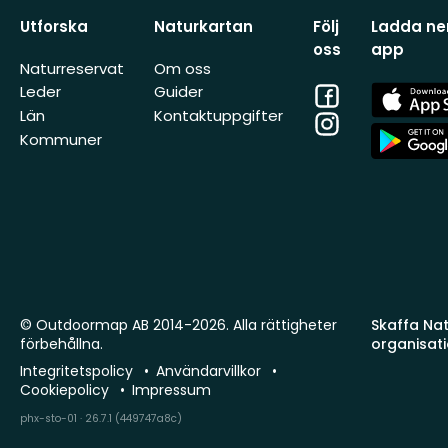
Utforska
Naturkartan
Följ
Ladda ner
oss
app
Naturreservat
Om oss
Facebook
App
Leder
Guider
Store
Län
Kontaktuppgifter
Instagram
App
Kommuner
Store
© Outdoormap AB 2014-2026. Alla rättigheter
Skaffa Natu
förbehållna.
organisat
Integritetspolicy
Användarvillkor
Cookiepolicy
Impressum
phx-sto-01 · 26.7.1 (449747a8c)