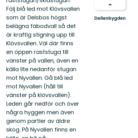
raststugan/skidstugan.
Följ blå led mot Klövsvallen
som är Delsbos högst
Dellenbygden
Välkommen
belägna fäbodvall så det
till
är kraftig stigning upp till
Dellenbygden
–
Klövsvallen. Väl där finns
En
en öppen raststuga till
hissnande
vack...
vänster på vallen, även en
källa lite nedanför stugan
mot Nyvallen. Gå blå led
mot Nyvallen (håll till
vänster på klövsvallen).
Leden går nedför och över
några hyggen men även
genom partier av äldre
skog. På Nyvallen finns en