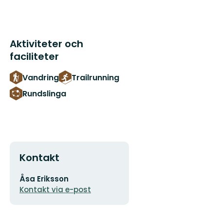
Aktiviteter och
faciliteter
Vandring
Trailrunning
Rundslinga
Kontakt
E-
Åsa Eriksson
postadress
Kontakt via e-post