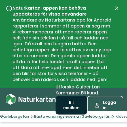
Naturkartan-appen kan behöva
Stän
uppdateras för vissa användare
Användare av Naturkartans app för Android
rapporterar i sommar att appen är seg mm.
Vi rekommenderar att man raderar appen
helt från sin telefon i så fall och laddar ned
igen! Då skall den fungera bättre. Den
befintliga appen skall ersättas av en ny app
efter sommaren. Den gamla appen laddar
all data för hela landet lokalt i appen (för
att klara offline-läge) men det innebär att
den blir för stor för vissa telefoner - då
behöver den raderas och laddas ned igen!
Utforska
Guider
Län
Kommuner
Bli kund
Bli
Logga
medlem
in
Gävleborgs län
Bästa vandringslederna i Gävleborgs län
Klövs