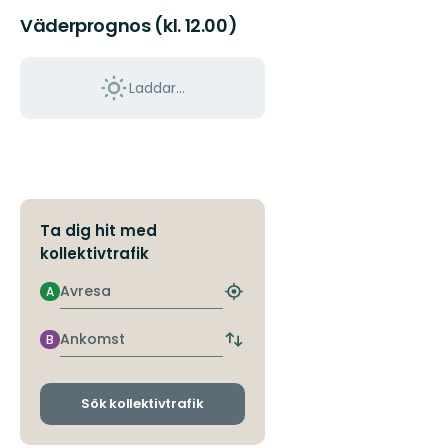
Väderprognos (kl. 12.00)
Laddar...
Ta dig hit med
kollektivtrafik
Avresa
A
Hitta
närmaste
hållplats
Ankomst
B
Byt
avgångs-
och
ankomsthållplatser
Sök kollektivtrafik