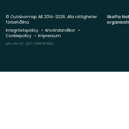
© Outdoormap AB 2014-2026. Alla rättigheter
Skaffa Natu
förbehållna.
organisat
Integritetspolicy
Användarvillkor
Cookiepolicy
Impressum
phx-sto-02 · 26.7.1 (449747a8c)