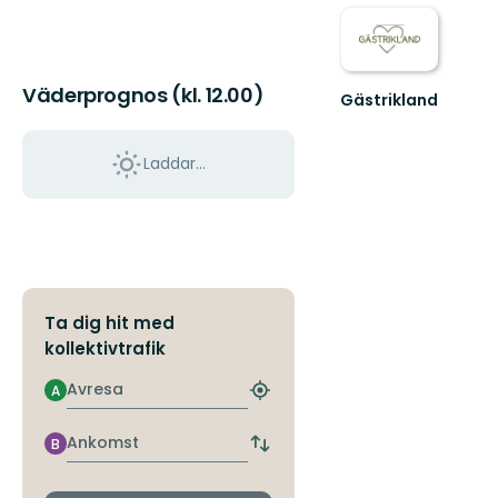
Väderprognos (kl. 12.00)
Gästrikland
Hitta
ditt
nästa
Laddar...
friluftsäventyr
i
Gästrikland!
Ta dig hit med
kollektivtrafik
Avresa
A
Hitta
närmaste
hållplats
Ankomst
B
Byt
avgångs-
och