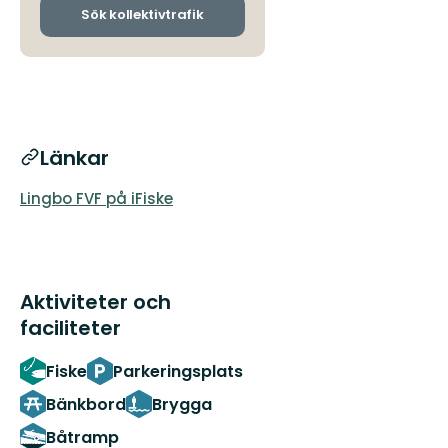
ankomsthållplatser
Sök kollektivtrafik
Länkar
Lingbo FVF på iFiske
Aktiviteter och
faciliteter
Fiske
Parkeringsplats
Bänkbord
Brygga
Båtramp