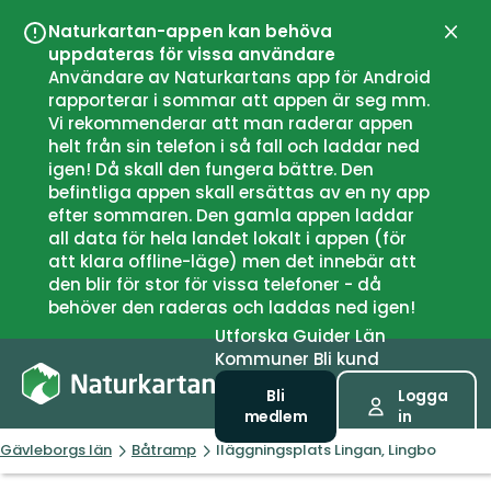
Naturkartan-appen kan behöva
Stän
uppdateras för vissa användare
Användare av Naturkartans app för Android
rapporterar i sommar att appen är seg mm.
Vi rekommenderar att man raderar appen
helt från sin telefon i så fall och laddar ned
igen! Då skall den fungera bättre. Den
befintliga appen skall ersättas av en ny app
efter sommaren. Den gamla appen laddar
all data för hela landet lokalt i appen (för
att klara offline-läge) men det innebär att
den blir för stor för vissa telefoner - då
behöver den raderas och laddas ned igen!
Utforska
Guider
Län
Kommuner
Bli kund
Bli
Logga
medlem
in
Gävleborgs län
Båtramp
Iläggningsplats Lingan, Lingbo