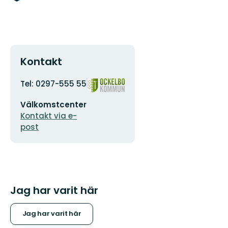
Kontakt
Adress
Organisationens
Tel: 0297-555 55
logotyp
E-
Välkomstcenter
postadress
Kontakt via e-
post
Jag har varit här
Jag har varit här