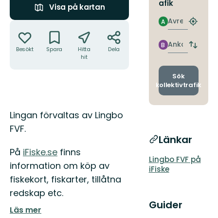
afik
Visa på kartan
Avresa
A
Åtgärder
Hitta
närmas
hållpla
Ankomst
B
Byt
Besökt
Spara
Hitta
Dela
avgång
hit
och
ankomst
Sök
kollektivtrafik
Beskrivning
Lingan förvaltas av Lingbo
FVF.
Länkar
På
iFiske.se
finns
Lingbo FVF på
information om köp av
iFiske
fiskekort, fiskarter, tillåtna
redskap etc.
Guider
Läs mer