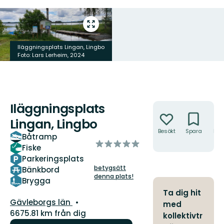
Gå
till
helskärmsläge
Iläggningsplats Lingan, Lingbo
Foto: Lars Lerheim, 2024
Iläggningsplats
Åtgärder
Lingan, Lingbo
Besökt
Spara
Hitt
Båtramp
hit
av
Fiske
5
Parkeringsplats
stjärnor
betygsätt
Bänkbord
denna plats!
Brygga
Ta dig hit
Län:
Gävleborgs län
med
6675.81 km från dig
kollektivtr