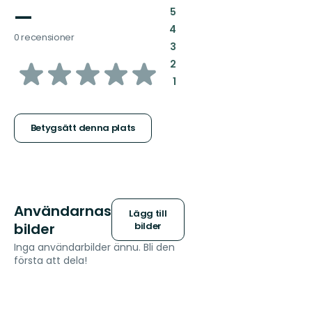
—
:
5
:
4
0 recensioner
:
3
av
:
2
:
1
5
stjärnor
Betygsätt denna plats
Användarnas
Lägg till
bilder
bilder
Inga användarbilder ännu. Bli den
första att dela!