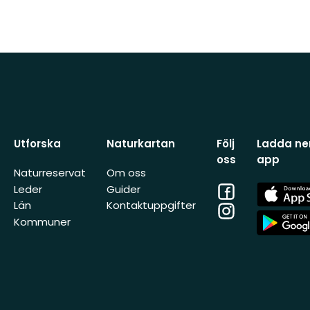
Utforska
Naturkartan
Följ
Ladda ner
oss
app
Naturreservat
Om oss
Facebook
App
Leder
Guider
Store
Län
Kontaktuppgifter
Instagram
App
Kommuner
Store