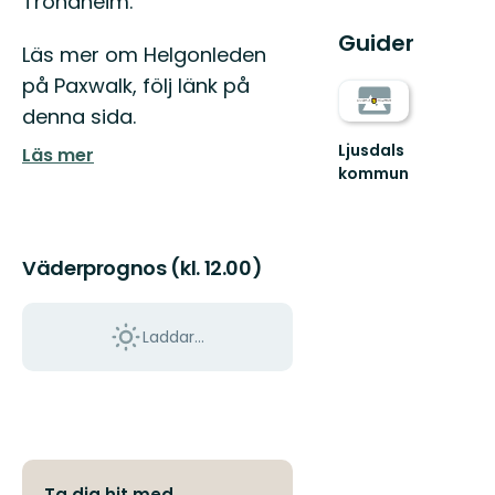
Trondheim.
Guider
Läs mer om Helgonleden
på Paxwalk, följ länk på
denna sida.
Ljusdals
Läs mer
kommun
Välkommen
till
vår
fantastiska
Väderprognos (kl. 12.00)
natur
i
Ljusdals...
Laddar...
Ta dig hit med