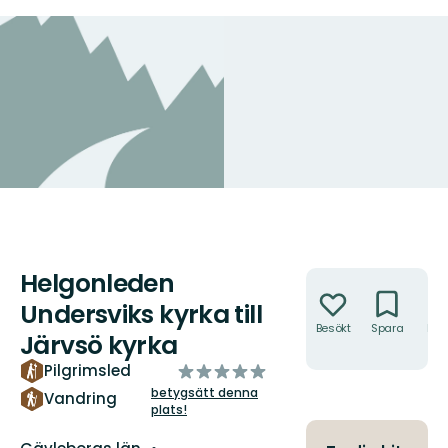
Helgonleden
Åtgärder
Undersviks kyrka till
Besökt
Spara
Hitt
Järvsö kyrka
hit
av
Pilgrimsled
5
betygsätt denna
Vandring
plats!
stjärnor
Län: