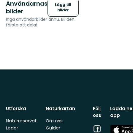
Användarnas
Lägg till
bilder
bilder
Inga användarbilder ännu. Bli den
första att dela!
Utforska
Naturkartan
Följ
Ladda ner
oss
app
Naturreservat
Om oss
Facebook
App
Leder
Guider