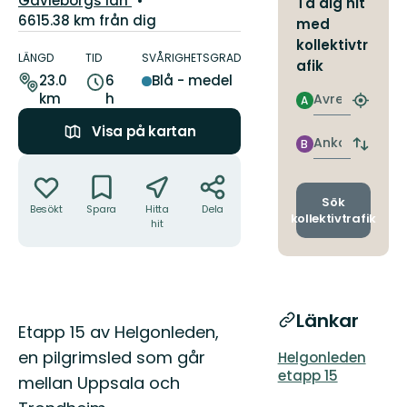
Gävleborgs län
Ta dig hit
6615.38 km från dig
med
Information
kollektivtr
om
LÄNGD
TID
SVÅRIGHETSGRAD
afik
leden
23.0
6
Blå - medel
km
h
Avresa
A
Hitta
närmas
Visa på kartan
hållpla
Ankomst
B
Byt
Åtgärder
avgång
och
ankomst
Sök
Besökt
Spara
Hitta
Dela
kollektivtrafik
hit
Länkar
Beskrivning
Etapp 15 av Helgonleden,
en pilgrimsled som går
Helgonleden
etapp 15
mellan Uppsala och