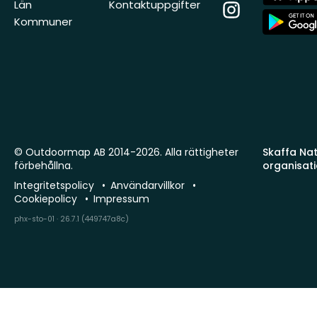
Store
Län
Kontaktuppgifter
Instagram
App
Kommuner
Store
© Outdoormap AB 2014-2026. Alla rättigheter
Skaffa Natu
förbehållna.
organisat
Integritetspolicy
Användarvillkor
Cookiepolicy
Impressum
phx-sto-01 · 26.7.1 (449747a8c)