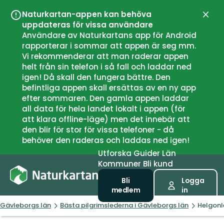
Naturkartan-appen kan behöva
Stän
uppdateras för vissa användare
Användare av Naturkartans app för Android
rapporterar i sommar att appen är seg mm.
Vi rekommenderar att man raderar appen
helt från sin telefon i så fall och laddar ned
igen! Då skall den fungera bättre. Den
befintliga appen skall ersättas av en ny app
efter sommaren. Den gamla appen laddar
all data för hela landet lokalt i appen (för
att klara offline-läge) men det innebär att
den blir för stor för vissa telefoner - då
behöver den raderas och laddas ned igen!
Utforska
Guider
Län
Kommuner
Bli kund
Bli
Logga
medlem
in
Gävleborgs län
Bästa pilgrimslederna i Gävleborgs län
Helgonle