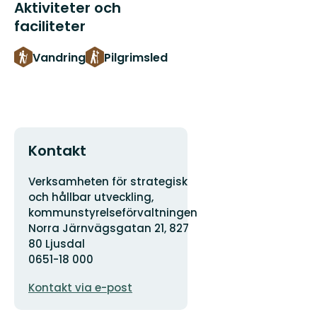
Aktiviteter och
faciliteter
Vandring
Pilgrimsled
Kontakt
Adress
Verksamheten för strategisk
och hållbar utveckling,
kommunstyrelseförvaltningen
Norra Järnvägsgatan 21, 827
80 Ljusdal
0651-18 000
E-
Kontakt via e-post
postadress