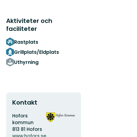
Aktiviteter och
faciliteter
Rastplats
Grillplats/Eldplats
Uthyrning
Kontakt
Adress
Organisationens
Hofors
logotyp
kommun
813 81 Hofors
www.hofors.se