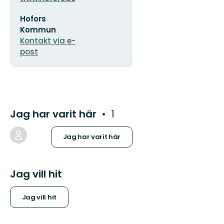
E-
Hofors
postadress
Kommun
Kontakt via e-
post
Jag har varit här
1
Jag har varit här
Jag vill hit
Jag vill hit