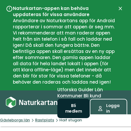
Naturkartan-appen kan behöva
Stän
uppdateras för vissa användare
Användare av Naturkartans app för Android
rapporterar i sommar att appen är seg mm.
Vi rekommenderar att man raderar appen
helt från sin telefon i så fall och laddar ned
igen! Då skall den fungera bättre. Den
befintliga appen skall ersättas av en ny app
efter sommaren. Den gamla appen laddar
all data för hela landet lokalt i appen (för
att klara offline-läge) men det innebär att
den blir för stor för vissa telefoner - då
behöver den raderas och laddas ned igen!
Utforska
Guider
Län
Kommuner
Bli kund
Bli
Logga
medlem
in
Gävleborgs län
Rastplats
Haif stugan