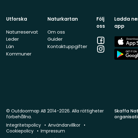
Utforska
Naturkartan
Följ
Ladda ner
oss
app
Naturreservat
Om oss
Facebook
App
Leder
Guider
Store
Län
Kontaktuppgifter
Instagram
App
Kommuner
Store
© Outdoormap AB 2014-2026. Alla rättigheter
Skaffa Natu
förbehållna.
organisat
Integritetspolicy
Användarvillkor
Cookiepolicy
Impressum