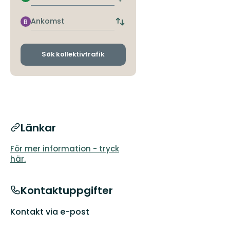
Hitta
närmaste
hållplats
Ankomst
B
Byt
avgångs-
och
ankomsthållplatser
Sök kollektivtrafik
Länkar
För mer information - tryck
här.
Kontaktuppgifter
Kontakt via e-post