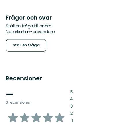
Frågor och svar
Ställ en fråga till andra
Naturkartan-användare.
Ställ en fråga
Recensioner
—
:
5
:
4
0 recensioner
:
3
av
:
2
:
1