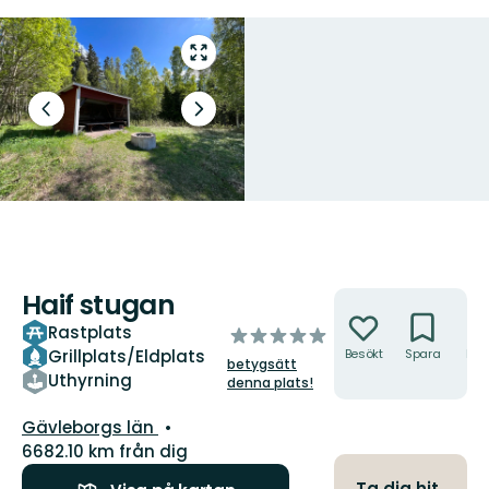
Gå
till
helskärmsläge
Föregående
Nästa
bild
bildspel
Haif stugan
Åtgärder
Rastplats
av
Grillplats/Eldplats
Besökt
Spara
Hitt
5
betygsätt
hit
stjärnor
Uthyrning
denna plats!
Län:
Gävleborgs län
6682.10 km från dig
Ta dig hit