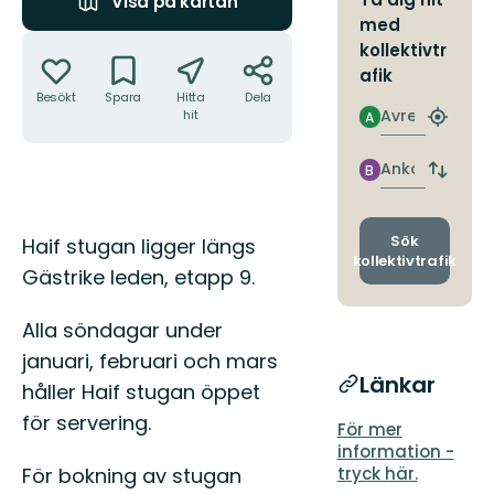
Visa på kartan
med
Åtgärder
kollektivtr
afik
Besökt
Spara
Hitta
Dela
Avresa
hit
A
Hitta
närmas
hållpla
Ankomst
B
Byt
avgång
och
ankomst
Beskrivning
Sök
Haif stugan ligger längs
kollektivtrafik
Gästrike leden, etapp 9.
Alla söndagar under
januari, februari och mars
Länkar
håller Haif stugan öppet
för servering.
För mer
information -
För bokning av stugan
tryck här.