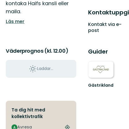
kontaka Haifs kansli eller
maila.
Kontaktuppgi
Läs mer
Kontakt via e-
post
Väderprognos (kl. 12.00)
Guider
Laddar...
Gästrikland
Hitta
ditt
nästa
friluftsäventyr
Ta dig hit med
i
kollektivtrafik
Gästrikland!
Avresa
A