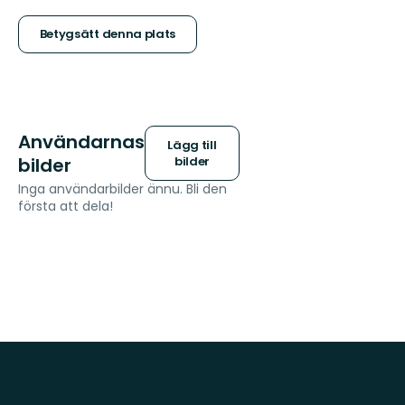
5
stjärnor
Betygsätt denna plats
Användarnas
Lägg till
bilder
bilder
Inga användarbilder ännu. Bli den
första att dela!