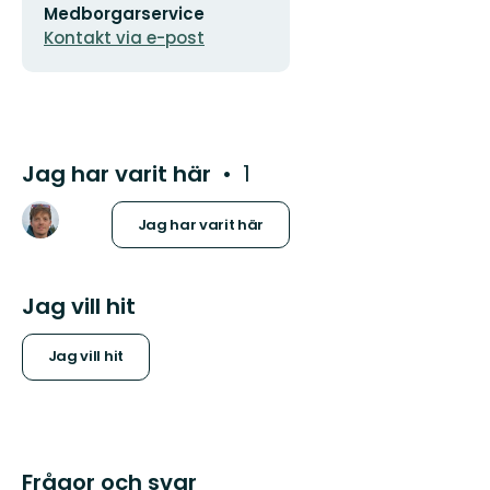
Medborgarservice
postadress
Kontakt via e-post
Jag har varit här
1
Jag har varit här
Jag vill hit
Jag vill hit
Frågor och svar