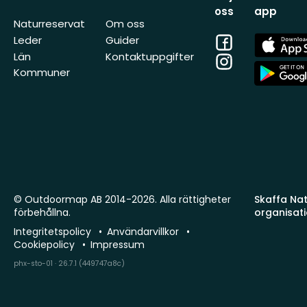
oss
app
Naturreservat
Om oss
Facebook
App
Leder
Guider
Store
Län
Kontaktuppgifter
Instagram
App
Kommuner
Store
© Outdoormap AB 2014-2026. Alla rättigheter
Skaffa Natu
förbehållna.
organisat
Integritetspolicy
Användarvillkor
Cookiepolicy
Impressum
phx-sto-01 · 26.7.1 (449747a8c)