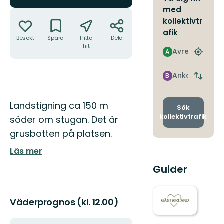
med
Åtgärder
kollektivtr
afik
Besökt
Spara
Hitta
Dela
hit
Avresa
A
Hitta
närmas
hållpla
Ankomst
B
Byt
avgång
och
Beskrivning
Landstigning ca 150 m
ankomst
Sök
kollektivtrafik
söder om stugan. Det är
grusbotten på platsen.
Läs mer
Guider
Väderprognos (kl. 12.00)