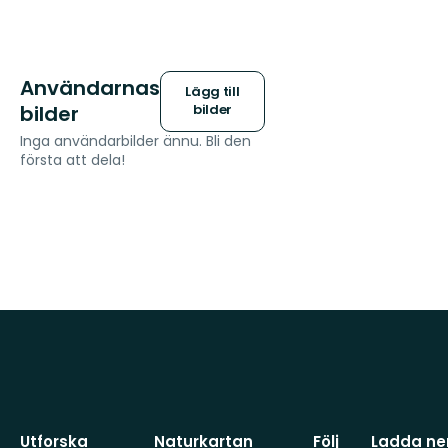
Användarnas
Lägg till
bilder
bilder
Inga användarbilder ännu. Bli den
första att dela!
Utforska
Naturkartan
Följ
Ladda ner