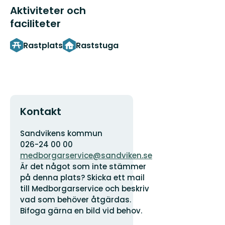
Aktiviteter och
faciliteter
Rastplats
Raststuga
Kontakt
Adress
Organisationens
Sandvikens kommun
logotyp
026-24 00 00
medborgarservice@sandviken.se
Är det något som inte stämmer
på denna plats? Skicka ett mail
till Medborgarservice och beskriv
vad som behöver åtgärdas.
Bifoga gärna en bild vid behov.
E-