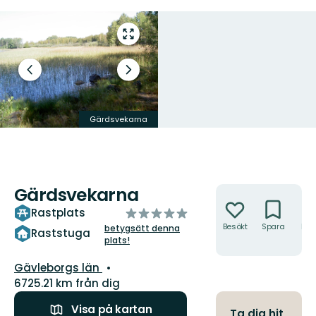
Gå
till
helskärmsläge
Föregående
Nästa
bild
bildspel
Gärdsvekarna
Raststugan
Gärdsvekarna
Åtgärder
av
Rastplats
5
Besökt
Spara
Hitt
betygsätt denna
Raststuga
hit
plats!
stjärnor
Län:
Gävleborgs län
6725.21 km från dig
Visa på kartan
Ta dig hit