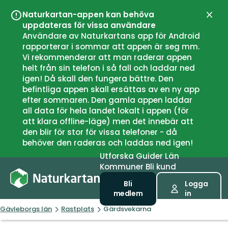
Naturkartan-appen kan behöva
Stän
uppdateras för vissa användare
Användare av Naturkartans app för Android
rapporterar i sommar att appen är seg mm.
Vi rekommenderar att man raderar appen
helt från sin telefon i så fall och laddar ned
igen! Då skall den fungera bättre. Den
befintliga appen skall ersättas av en ny app
efter sommaren. Den gamla appen laddar
all data för hela landet lokalt i appen (för
att klara offline-läge) men det innebär att
den blir för stor för vissa telefoner - då
behöver den raderas och laddas ned igen!
Utforska
Guider
Län
Kommuner
Bli kund
Bli
Logga
medlem
in
Gävleborgs län
Rastplats
Gärdsvekarna