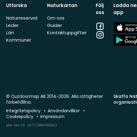
Utforska
Naturkartan
Följ
Ladda ner
oss
app
Naturreservat
Om oss
Facebook
App
Leder
Guider
Store
Län
Kontaktuppgifter
Instagram
App
Kommuner
Store
© Outdoormap AB 2014-2026. Alla rättigheter
Skaffa Natu
förbehållna.
organisat
Integritetspolicy
Användarvillkor
Cookiepolicy
Impressum
phx-sto-02 · 26.7.1 (449747a8c)