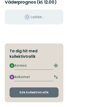
Väderprognos (kl. 12.00)
Laddar...
Ta dig hit med
kollektivtrafik
Avresa
A
Hitta
närmaste
hållplats
Ankomst
B
Byt
avgångs-
och
ankomsthållplatser
Sök kollektivtrafik