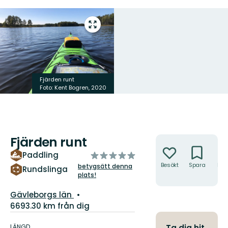
Gå
till
helskärmsläge
Fjärden runt
Foto: Kent Bogren, 2020
Fjärden runt
Åtgärder
av
Paddling
5
Besökt
Spara
Hitt
betygsätt denna
Rundslinga
hit
plats!
stjärnor
Län:
Gävleborgs län
6693.30 km från dig
Information
om
LÄNGD
Ta dig hit