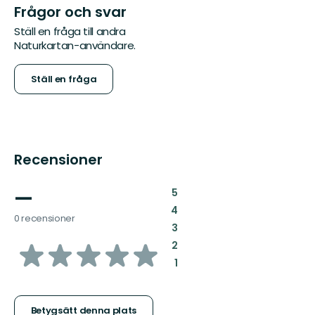
Frågor och svar
Ställ en fråga till andra
Naturkartan-användare.
Ställ en fråga
Recensioner
—
:
5
:
4
0 recensioner
:
3
av
:
2
:
1
5
stjärnor
Betygsätt denna plats