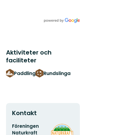
Aktiviteter och
faciliteter
Paddling
Rundslinga
Kontakt
E-
Organisationens
Föreningen
postadress
logotyp
Naturkraft