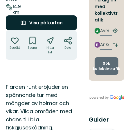
leden
med
14.9
km
kollektivtr
afik
Visa på kartan
Avresa
A
Åtgärder
Hitta
närmas
hållpla
Ankomst
B
Byt
Besökt
Spara
Hitta
Dela
avgång
hit
och
ankomst
Sök
kollektivtrafik
Beskrivning
Fjärden runt erbjuder en
spännande tur med
mängder av holmar och
vikar. Vilda områden med
Guider
chans till bl.a.
fiskgjuseskådning.