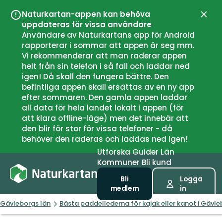
Naturkartan-appen kan behöva
Stän
uppdateras för vissa användare
Användare av Naturkartans app för Android
rapporterar i sommar att appen är seg mm.
Vi rekommenderar att man raderar appen
helt från sin telefon i så fall och laddar ned
igen! Då skall den fungera bättre. Den
befintliga appen skall ersättas av en ny app
efter sommaren. Den gamla appen laddar
all data för hela landet lokalt i appen (för
att klara offline-läge) men det innebär att
den blir för stor för vissa telefoner - då
behöver den raderas och laddas ned igen!
Utforska
Guider
Län
Kommuner
Bli kund
Bli
Logga
medlem
in
Gävleborgs län
Bästa paddellederna för kajak eller kanot i Gävle