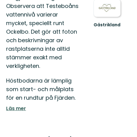
Observera att Testeboåns
vattennivå varierar
mycket, speciellt runt
Gästrikland
Hitta
Ockelbo. Det gör att foton
ditt
och beskrivningar av
nästa
friluftsäventyr
rastplatserna inte alltid
i
stämmer exakt med
Gästrikland!
verkligheten.
Höstbodarna är lämplig
som start- och målplats
för en rundtur på Fjärden.
Läs mer