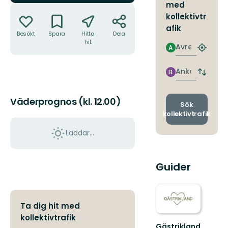
med
Åtgärder
kollektivtr
afik
Besökt
Spara
Hitta
Dela
hit
Avresa
A
Hitta
närmas
hållpla
Ankomst
B
Byt
avgång
och
Väderprognos (kl. 12.00)
ankomst
Sök
kollektivtrafik
Laddar...
Guider
Ta dig hit med
kollektivtrafik
Gästrikland