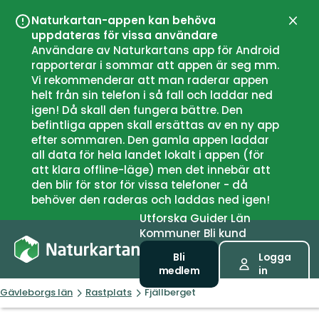
Naturkartan-appen kan behöva
Stän
uppdateras för vissa användare
Användare av Naturkartans app för Android
rapporterar i sommar att appen är seg mm.
Vi rekommenderar att man raderar appen
helt från sin telefon i så fall och laddar ned
igen! Då skall den fungera bättre. Den
befintliga appen skall ersättas av en ny app
efter sommaren. Den gamla appen laddar
all data för hela landet lokalt i appen (för
att klara offline-läge) men det innebär att
den blir för stor för vissa telefoner - då
behöver den raderas och laddas ned igen!
Utforska
Guider
Län
Kommuner
Bli kund
Bli
Logga
medlem
in
Gävleborgs län
Rastplats
Fjällberget