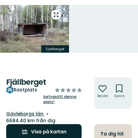
Gå
till
helskärmsläge
Fjällberget
Fjällberget
Åtgärder
av
Rastplats
5
Besökt
Spara
Hitt
betygsätt denna
hit
plats!
stjärnor
Län:
Gävleborgs län
6684.40 km från dig
Visa på kartan
Ta dig hit