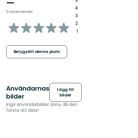
—
5
:
4
0 recensioner
:
3
av
:
2
:
1
5
stjärnor
Betygsätt denna plats
Användarnas
Lägg till
bilder
bilder
Inga användarbilder ännu. Bli den
första att dela!