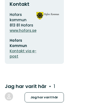
Kontakt
Adress
Organisationens
Hofors
logotyp
kommun
813 81 Hofors
www.hofors.se
E-
Hofors
postadress
Kommun
Kontakt via e-
post
Jag har varit här
1
Jag har varit här