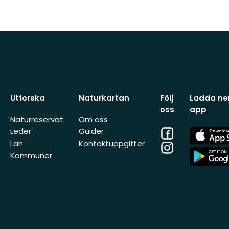
Utforska
Naturkartan
Följ
Ladda ner
oss
app
Naturreservat
Om oss
Facebook
App
Leder
Guider
Store
Län
Kontaktuppgifter
Instagram
App
Kommuner
Store