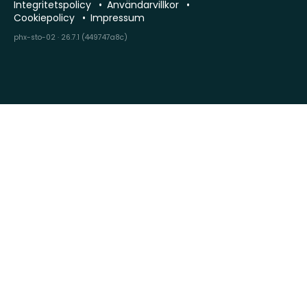
Integritetspolicy
Användarvillkor
Cookiepolicy
Impressum
phx-sto-02 · 26.7.1 (449747a8c)