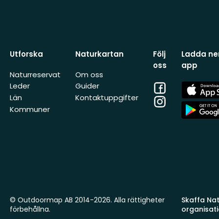
Utforska
Naturkartan
Följ
Ladda ner
oss
app
Naturreservat
Om oss
Facebook
App
Leder
Guider
Store
Län
Kontaktuppgifter
Instagram
App
Kommuner
Store
© Outdoormap AB 2014-2026. Alla rättigheter
Skaffa Natu
förbehållna.
organisat