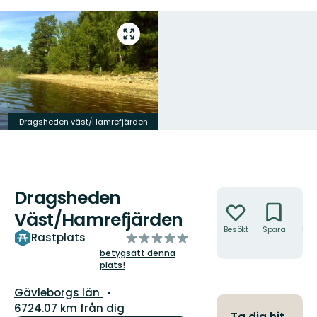
Gå
till
helskärmsläge
Dragsheden väst/Hamrefjärden
Dragsheden
Åtgärder
Väst/Hamrefjärden
Besökt
Spara
Hitt
av
Rastplats
hit
5
betygsätt denna
plats!
stjärnor
Län:
Gävleborgs län
6724.07 km från dig
Ta dig hit