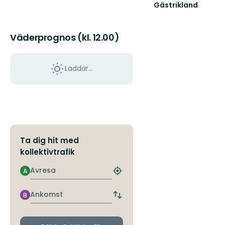
Gästrikland
Hitta
ditt
nästa
Väderprognos (kl. 12.00)
friluftsäventyr
i
Gästrikland!
Laddar...
Ta dig hit med
kollektivtrafik
Avresa
A
Hitta
närmaste
hållplats
Ankomst
B
Byt
avgångs-
och