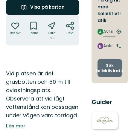
med
Visa på kartan
kollektivtr
Åtgärder
afik
Avresa
A
Besökt
Spara
Hitta
Dela
Hitta
hit
närmas
hållpla
Ankomst
B
Byt
avgång
och
ankomst
Sök
kollektivtrafik
Beskrivning
Vid platsen är det
grusbotten och 50 m till
avlastningsplats.
Observera att vid lågt
Guider
vattenstånd kan passagen
under vägen vara torrlagd.
Läs mer