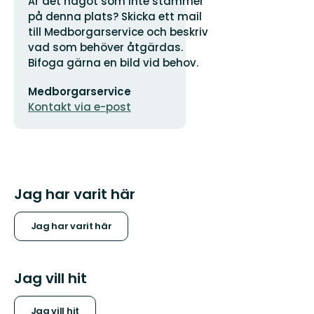
Är det något som inte stämmer
på denna plats? Skicka ett mail
till Medborgarservice och beskriv
vad som behöver åtgärdas.
Bifoga gärna en bild vid behov.
E-
Medborgarservice
postadress
Kontakt via e-post
Jag har varit här
Jag har varit här
Jag vill hit
Jag vill hit