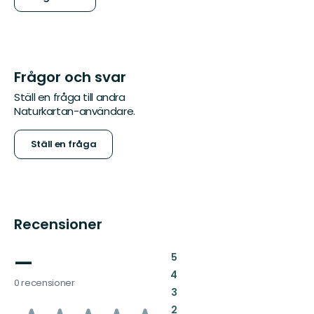
Frågor och svar
Ställ en fråga till andra
Naturkartan-användare.
Ställ en fråga
Recensioner
—
:
5
:
4
0 recensioner
:
3
:
2