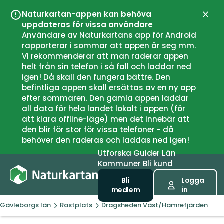
Naturkartan-appen kan behöva
Stän
uppdateras för vissa användare
Användare av Naturkartans app för Android
rapporterar i sommar att appen är seg mm.
Vi rekommenderar att man raderar appen
helt från sin telefon i så fall och laddar ned
igen! Då skall den fungera bättre. Den
befintliga appen skall ersättas av en ny app
efter sommaren. Den gamla appen laddar
all data för hela landet lokalt i appen (för
att klara offline-läge) men det innebär att
den blir för stor för vissa telefoner - då
behöver den raderas och laddas ned igen!
Utforska
Guider
Län
Kommuner
Bli kund
Bli
Logga
medlem
in
Gävleborgs län
Rastplats
Dragsheden Väst/Hamrefjärden