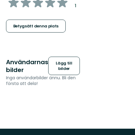
av
:
1
5
stjärnor
Betygsätt denna plats
Användarnas
Lägg till
bilder
bilder
Inga användarbilder ännu. Bli den
första att dela!