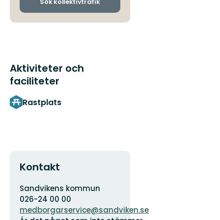
ankomsthållplatser
Sök kollektivtrafik
Aktiviteter och
faciliteter
Rastplats
Kontakt
Adress
Organisationens
Sandvikens kommun
logotyp
026-24 00 00
medborgarservice@sandviken.se