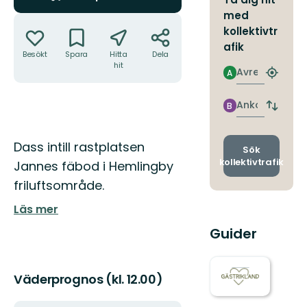
med
Åtgärder
kollektivtr
afik
Besökt
Spara
Hitta
Dela
hit
Avresa
A
Hitta
närmas
hållpla
Ankomst
B
Byt
avgång
och
Beskrivning
Dass intill rastplatsen
ankomst
Sök
kollektivtrafik
Jannes fäbod i Hemlingby
friluftsområde.
Läs mer
Guider
Väderprognos (kl. 12.00)