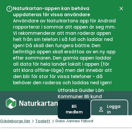
Naturkartan-appen kan behöva
Stän
uppdateras för vissa användare
Användare av Naturkartans app för Android
rapporterar i sommar att appen är seg mm.
Vi rekommenderar att man raderar appen
helt från sin telefon i så fall och laddar ned
igen! Då skall den fungera bättre. Den
befintliga appen skall ersättas av en ny app
efter sommaren. Den gamla appen laddar
all data för hela landet lokalt i appen (för
att klara offline-läge) men det innebär att
den blir för stor för vissa telefoner - då
behöver den raderas och laddas ned igen!
Utforska
Guider
Län
Kommuner
Bli kund
Bli
Logga
medlem
in
Gävleborgs län
Toalett
Dass Jannes fäbod