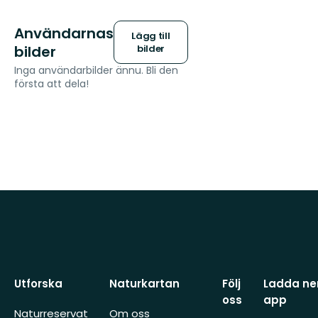
Användarnas
Lägg till
bilder
bilder
Inga användarbilder ännu. Bli den
första att dela!
Utforska
Naturkartan
Följ
Ladda ner
oss
app
Naturreservat
Om oss