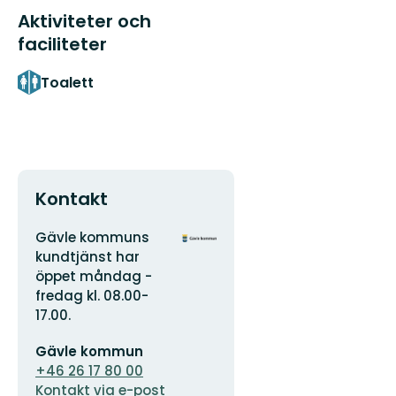
Aktiviteter och
faciliteter
Toalett
Kontakt
Adress
Organisationens
Gävle kommuns
logotyp
kundtjänst har
öppet måndag -
fredag kl. 08.00-
17.00.
E-
Gävle kommun
postadress
+46 26 17 80 00
Kontakt via e-post