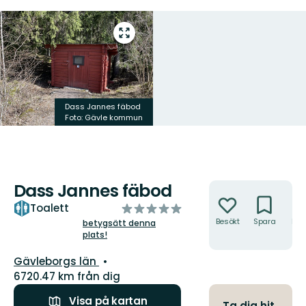
Gå
till
helskärmsläge
Dass Jannes fäbod
Foto: Gävle kommun
Dass Jannes fäbod
Åtgärder
av
Toalett
5
Besökt
Spara
Hitt
betygsätt denna
hit
plats!
stjärnor
Län:
Gävleborgs län
6720.47 km från dig
Visa på kartan
Ta dig hit