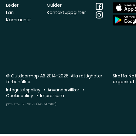
Facebook
App
Leder
Guider
Store
Län
Kontaktuppgifter
Instagram
App
Kommuner
Store
© Outdoormap AB 2014-2026. Alla rättigheter
Skaffa Natu
förbehållna.
organisat
Integritetspolicy
Användarvillkor
Cookiepolicy
Impressum
phx-sto-02 · 26.7.1 (449747a8c)