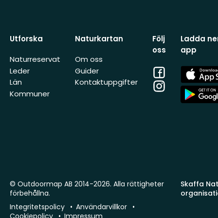
Utforska
Naturkartan
Följ
Ladda ner
oss
app
Naturreservat
Om oss
Facebook
App
Leder
Guider
Store
Län
Kontaktuppgifter
Instagram
App
Kommuner
Store
© Outdoormap AB 2014-2026. Alla rättigheter
Skaffa Natu
förbehållna.
organisat
Integritetspolicy
Användarvillkor
Cookiepolicy
Impressum