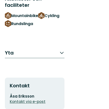
faciliteter
Mountainbike
Cykling
Rundslinga
Yta
Kontakt
E-
Åsa Eriksson
postadress
Kontakt via e-post