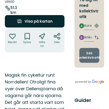
om
LÄNGD
med
leden
51.3
kollektivtr
km
afik
Visa på kartan
Avresa
A
Hitta
Åtgärder
närmas
hållpla
Ankomst
B
Byt
Besökt
Spara
Hitta
Dela
avgång
hit
och
ankomst
Sök
kollektivtrafik
Beskrivning
Magisk fin cykeltur runt
Norrdellen! Otroligt fina
vyer över Dellensjöarna då
vägarna går nära sjöarna.
Guider
Det går att starta vart som