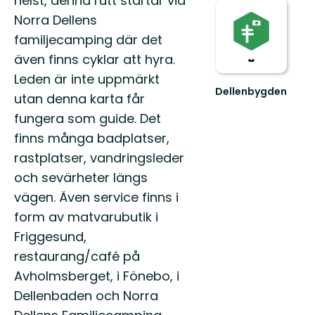
helst, denna rutt startar vid
Norra Dellens
familjecamping där det
även finns cyklar att hyra.
Leden är inte uppmärkt
Dellenbygden
utan denna karta får
Välkommen
fungera som guide. Det
till
Dellenbygden
finns många badplatser,
–
rastplatser, vandringsleder
En
hissnande
och sevärheter längs
vack...
vägen. Även service finns i
form av matvarubutik i
Friggesund,
restaurang/café på
Avholmsberget, i Fönebo, i
Dellenbaden och Norra