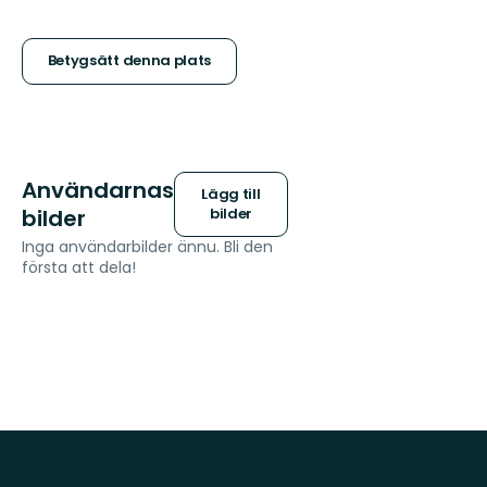
5
stjärnor
Betygsätt denna plats
Användarnas
Lägg till
bilder
bilder
Inga användarbilder ännu. Bli den
första att dela!