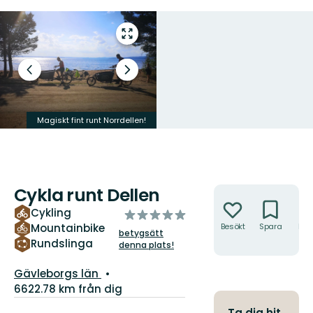
Gå
till
helskärmsläge
Föregående
Nästa
bild
bildspel
Första stoppet vid rastplatsen i
Magiskt fint runt Norrdellen!
Sjövik.
Cykla runt Dellen
Åtgärder
Cykling
av
Mountainbike
Besökt
Spara
Hitt
5
betygsätt
hit
stjärnor
Rundslinga
denna plats!
Län:
Gävleborgs län
6622.78 km från dig
Information
Ta dig hit