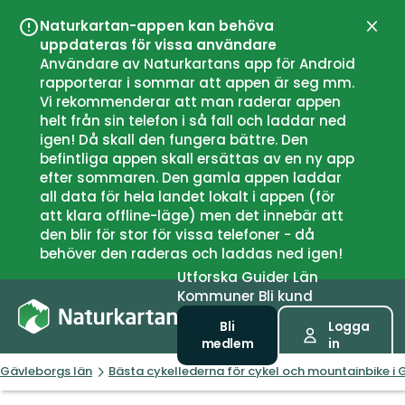
Naturkartan-appen kan behöva
Stän
uppdateras för vissa användare
Användare av Naturkartans app för Android
rapporterar i sommar att appen är seg mm.
Vi rekommenderar att man raderar appen
helt från sin telefon i så fall och laddar ned
igen! Då skall den fungera bättre. Den
befintliga appen skall ersättas av en ny app
efter sommaren. Den gamla appen laddar
all data för hela landet lokalt i appen (för
att klara offline-läge) men det innebär att
den blir för stor för vissa telefoner - då
behöver den raderas och laddas ned igen!
Utforska
Guider
Län
Kommuner
Bli kund
Bli
Logga
medlem
in
Gävleborgs län
Bästa cykellederna för cykel och mountainbike i 