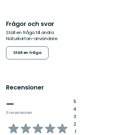
Frågor och svar
Ställ en fråga till andra
Naturkartan-användare.
Ställ en fråga
Recensioner
—
:
5
:
4
0 recensioner
:
3
av
:
2
:
1