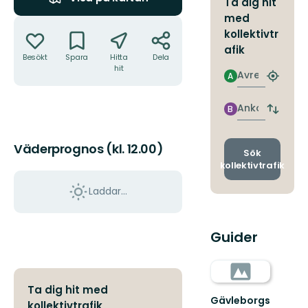
Ta dig hit
med
Åtgärder
kollektivtr
afik
Besökt
Spara
Hitta
Dela
hit
Avresa
A
Hitta
närmas
hållpla
Ankomst
B
Byt
avgång
och
Väderprognos (kl. 12.00)
ankomst
Sök
kollektivtrafik
Laddar...
Guider
Ta dig hit med
Gävleborgs
kollektivtrafik