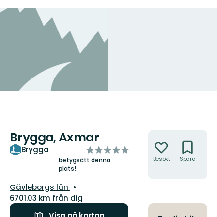
Brygga, Axmar
Åtgärder
av
Brygga
5
Besökt
Spara
Hitt
betygsätt denna
hit
plats!
stjärnor
Län:
Gävleborgs län
6701.03 km från dig
Visa på kartan