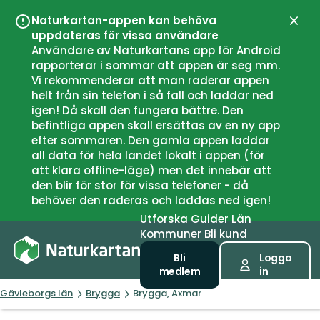
Naturkartan-appen kan behöva
Stän
uppdateras för vissa användare
Användare av Naturkartans app för Android
rapporterar i sommar att appen är seg mm.
Vi rekommenderar att man raderar appen
helt från sin telefon i så fall och laddar ned
igen! Då skall den fungera bättre. Den
befintliga appen skall ersättas av en ny app
efter sommaren. Den gamla appen laddar
all data för hela landet lokalt i appen (för
att klara offline-läge) men det innebär att
den blir för stor för vissa telefoner - då
behöver den raderas och laddas ned igen!
Utforska
Guider
Län
Kommuner
Bli kund
Bli
Logga
medlem
in
Gävleborgs län
Brygga
Brygga, Axmar