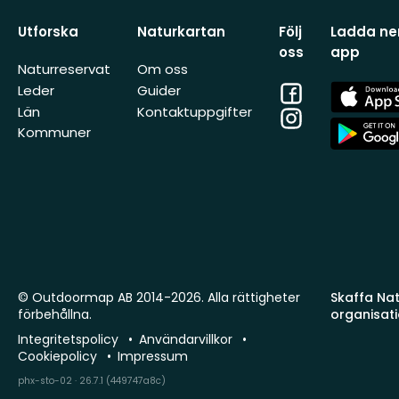
Utforska
Naturkartan
Följ
Ladda ner
oss
app
Naturreservat
Om oss
Facebook
App
Leder
Guider
Store
Län
Kontaktuppgifter
Instagram
App
Kommuner
Store
© Outdoormap AB 2014-2026. Alla rättigheter
Skaffa Natu
förbehållna.
organisat
Integritetspolicy
Användarvillkor
Cookiepolicy
Impressum
phx-sto-02 · 26.7.1 (449747a8c)