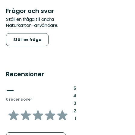
Frågor och svar
Ställ en fråga till andra
Naturkartan-användare.
Ställ en fråga
Recensioner
—
:
5
:
4
0 recensioner
:
3
av
:
2
:
1
5