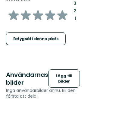
:
3
av
:
2
:
1
5
stjärnor
Betygsätt denna plats
Användarnas
Lägg till
bilder
bilder
Inga användarbilder ännu. Bli den
första att dela!