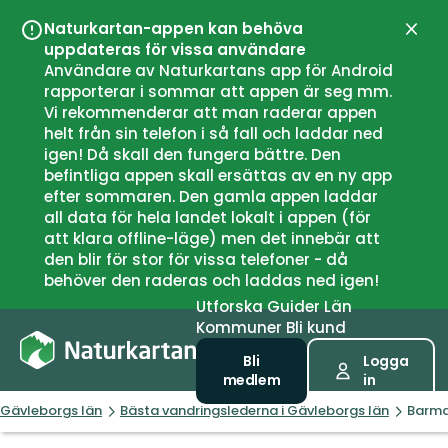
Naturkartan-appen kan behöva
Stän
uppdateras för vissa användare
Användare av Naturkartans app för Android
rapporterar i sommar att appen är seg mm.
Vi rekommenderar att man raderar appen
helt från sin telefon i så fall och laddar ned
igen! Då skall den fungera bättre. Den
befintliga appen skall ersättas av en ny app
efter sommaren. Den gamla appen laddar
all data för hela landet lokalt i appen (för
att klara offline-läge) men det innebär att
den blir för stor för vissa telefoner - då
behöver den raderas och laddas ned igen!
Utforska
Guider
Län
Kommuner
Bli kund
Bli
Logga
medlem
in
Gävleborgs län
Bästa vandringslederna i Gävleborgs län
Barma