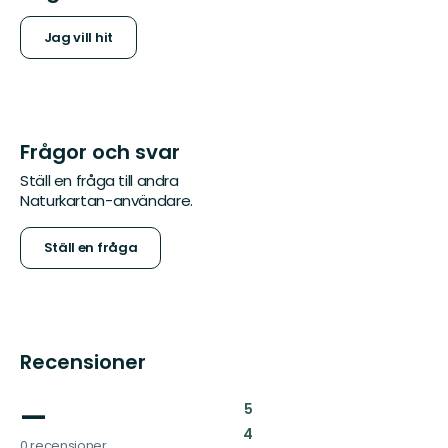
Jag vill hit
Frågor och svar
Ställ en fråga till andra
Naturkartan-användare.
Ställ en fråga
Recensioner
—
:
5
:
4
0 recensioner