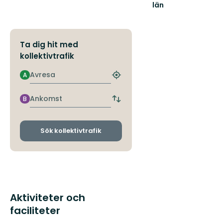
län
Ta dig hit med
kollektivtrafik
Avresa
A
Hitta
närmaste
hållplats
Ankomst
B
Byt
avgångs-
och
ankomsthållplatser
Sök kollektivtrafik
Aktiviteter och
faciliteter