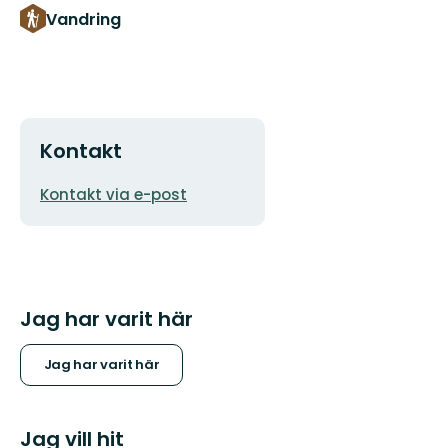
Vandring
Kontakt
E-
Kontakt via e-post
postadress
Jag har varit här
Jag har varit här
Jag vill hit