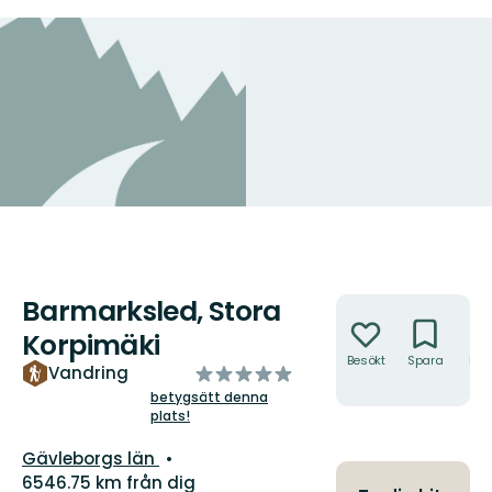
Barmarksled, Stora
Åtgärder
Korpimäki
Besökt
Spara
Hitt
av
Vandring
hit
5
betygsätt denna
plats!
stjärnor
Län:
Gävleborgs län
6546.75 km från dig