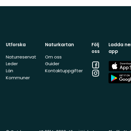
Utforska
Naturkartan
Följ
Ladda ner
oss
app
Naturreservat
Om oss
Facebook
App
Leder
Guider
Store
Län
Kontaktuppgifter
Instagram
App
Kommuner
Store