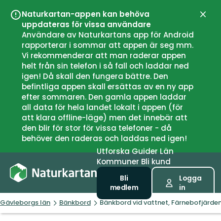
Naturkartan-appen kan behöva
Stän
uppdateras för vissa användare
Användare av Naturkartans app för Android
rapporterar i sommar att appen är seg mm.
Vi rekommenderar att man raderar appen
helt från sin telefon i så fall och laddar ned
igen! Då skall den fungera bättre. Den
befintliga appen skall ersättas av en ny app
efter sommaren. Den gamla appen laddar
all data för hela landet lokalt i appen (för
att klara offline-läge) men det innebär att
den blir för stor för vissa telefoner - då
behöver den raderas och laddas ned igen!
Utforska
Guider
Län
Kommuner
Bli kund
Bli
Logga
medlem
in
Gävleborgs län
Bänkbord
Bänkbord vid vattnet, Färnebofjärde