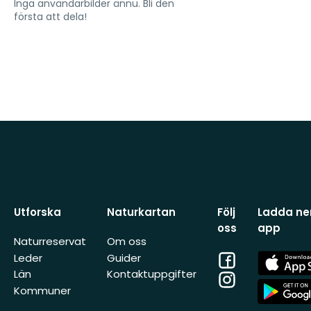
Inga användarbilder ännu. Bli den
första att dela!
Utforska
Naturkartan
Följ
Ladda ner
oss
app
Naturreservat
Om oss
Facebook
App
Leder
Guider
Store
Län
Kontaktuppgifter
Instagram
App
Kommuner
Store