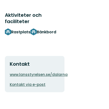
Aktiviteter och
faciliteter
Rastplats
Bänkbord
Kontakt
Adress
Organisationens
www.lansstyrelsen.se/dalarna
logotyp
E-
Kontakt via e-post
postadress