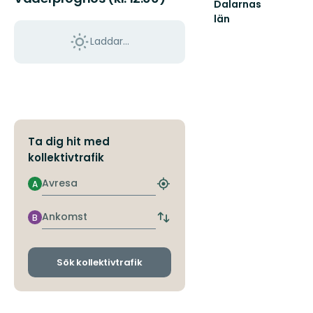
Dalarnas
län
Välkommen
Laddar...
till
Dalarnas
fantastiska
natur!
Ta dig hit med
kollektivtrafik
Avresa
A
Hitta
närmaste
hållplats
Ankomst
B
Byt
avgångs-
och
ankomsthållplatser
Sök kollektivtrafik