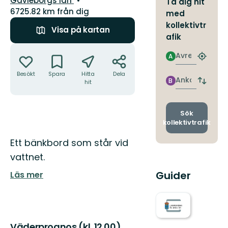
Gävleborgs län
Ta dig hit
6725.82 km från dig
med
kollektivtr
Visa på kartan
afik
Åtgärder
Avresa
A
Hitta
närmas
Besökt
Spara
Hitta
Dela
hållpla
Ankomst
B
hit
Byt
avgång
och
ankomst
Sök
kollektivtrafik
Beskrivning
Ett bänkbord som står vid
vattnet.
Guider
Läs mer
Väderprognos (kl. 12.00)