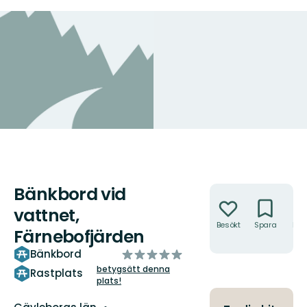
Bänkbord vid
Åtgärder
vattnet,
Besökt
Spara
Hitt
Färnebofjärden
hit
av
Bänkbord
5
betygsätt denna
Rastplats
plats!
stjärnor
Län: