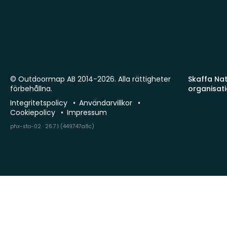
© Outdoormap AB 2014-2026. Alla rättigheter
Skaffa Natu
förbehållna.
organisat
Integritetspolicy
Användarvillkor
Cookiepolicy
Impressum
phx-sto-02 · 26.7.1 (449747a8c)