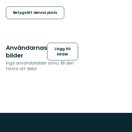
5
stjärnor
Betygsätt denna plats
Användarnas
Lägg till
bilder
bilder
Inga användarbilder ännu. Bli den
första att dela!