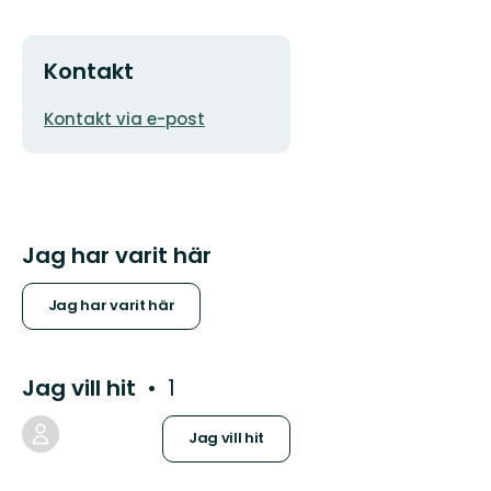
Kontakt
E-
Kontakt via e-post
postadress
Jag har varit här
Jag har varit här
Jag vill hit
1
Jag vill hit