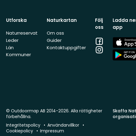
Utforska
Naturkartan
Följ
Ladda ner
oss
app
Naturreservat
Om oss
Facebook
App
Leder
Guider
Store
Län
Kontaktuppgifter
Instagram
App
Kommuner
Store
© Outdoormap AB 2014-2026. Alla rättigheter
Skaffa Natu
förbehållna.
organisat
Integritetspolicy
Användarvillkor
Cookiepolicy
Impressum