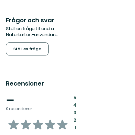
Frågor och svar
Ställ en fråga till andra
Naturkartan-användare.
Ställ en fråga
Recensioner
—
:
5
:
4
0 recensioner
:
3
av
:
2
:
1