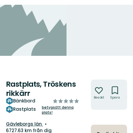
Rastplats, Tröskens
Åtgärder
rikkärr
Besökt
Spara
Hitt
av
Bänkbord
hit
5
betygsätt denna
Rastplats
plats!
stjärnor
Län:
Gävleborgs län
6727.63 km från dig