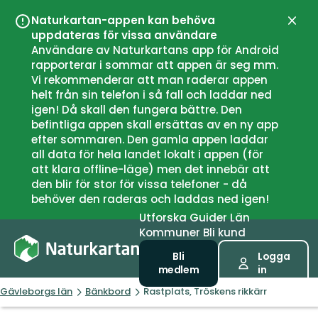
Naturkartan-appen kan behöva
Stän
uppdateras för vissa användare
Användare av Naturkartans app för Android
rapporterar i sommar att appen är seg mm.
Vi rekommenderar att man raderar appen
helt från sin telefon i så fall och laddar ned
igen! Då skall den fungera bättre. Den
befintliga appen skall ersättas av en ny app
efter sommaren. Den gamla appen laddar
all data för hela landet lokalt i appen (för
att klara offline-läge) men det innebär att
den blir för stor för vissa telefoner - då
behöver den raderas och laddas ned igen!
Utforska
Guider
Län
Kommuner
Bli kund
Bli
Logga
medlem
in
Gävleborgs län
Bänkbord
Rastplats, Tröskens rikkärr