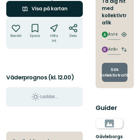
Ta dig hit
med
Visa på kartan
kollektivtr
Åtgärder
afik
Avresa
A
Besökt
Spara
Hitta
Dela
Hitta
hit
närmas
hållpla
Ankomst
B
Byt
avgång
och
ankomst
Sök
kollektivtrafik
Väderprognos (kl. 12.00)
Laddar...
Guider
Gävleborgs