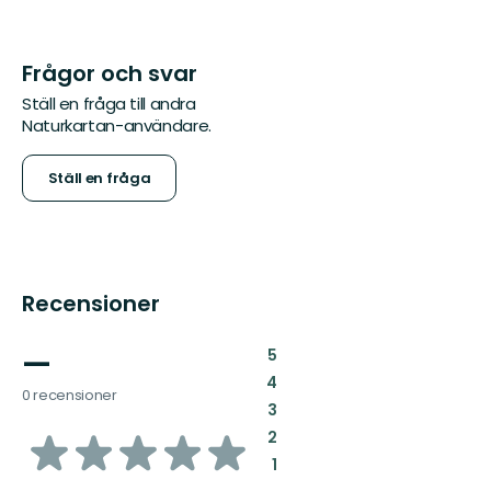
Frågor och svar
Ställ en fråga till andra
Naturkartan-användare.
Ställ en fråga
Recensioner
—
:
5
:
4
0 recensioner
:
3
av
:
2
:
1