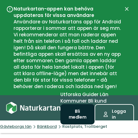
Naturkartan-appen kan behöva
Stän
uppdateras för vissa användare
Användare av Naturkartans app för Android
rapporterar i sommar att appen är seg mm.
Vi rekommenderar att man raderar appen
helt från sin telefon i så fall och laddar ned
igen! Då skall den fungera bättre. Den
befintliga appen skall ersättas av en ny app
efter sommaren. Den gamla appen laddar
all data för hela landet lokalt i appen (för
att klara offline-läge) men det innebär att
den blir för stor för vissa telefoner - då
behöver den raderas och laddas ned igen!
Utforska
Guider
Län
Kommuner
Bli kund
Bli
Logga
medlem
in
Gävleborgs län
Bänkbord
Rastplats, Trollberget