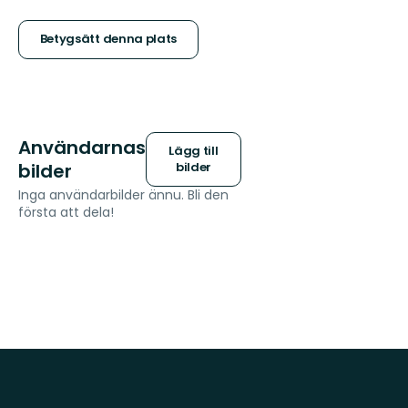
5
stjärnor
Betygsätt denna plats
Användarnas
Lägg till
bilder
bilder
Inga användarbilder ännu. Bli den
första att dela!