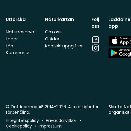
Utforska
Naturkartan
Följ
Ladda ner
oss
app
Naturreservat
Om oss
Facebook
App
Leder
Guider
Store
Län
Kontaktuppgifter
Instagram
App
Kommuner
Store
© Outdoormap AB 2014-2026. Alla rättigheter
Skaffa Natu
förbehållna.
organisat
Integritetspolicy
Användarvillkor
Cookiepolicy
Impressum