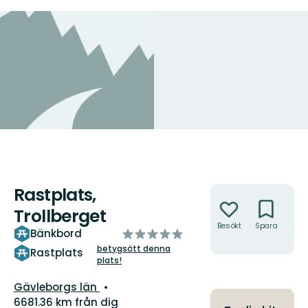
Rastplats,
Åtgärder
Trollberget
Besökt
Spara
Hitt
av
Bänkbord
hit
5
betygsätt denna
Rastplats
plats!
stjärnor
Län:
Gävleborgs län
6681.36 km från dig