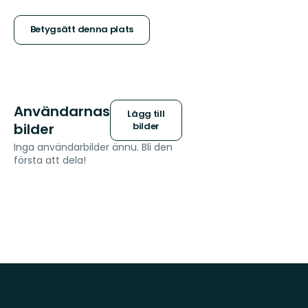
5
stjärnor
Betygsätt denna plats
Användarnas
Lägg till
bilder
bilder
Inga användarbilder ännu. Bli den
första att dela!