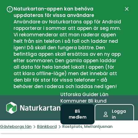
Naturkartan-appen kan behöva
Stän
uppdateras för vissa användare
Användare av Naturkartans app för Android
rapporterar i sommar att appen är seg mm.
Vi rekommenderar att man raderar appen
helt från sin telefon i så fall och laddar ned
igen! Då skall den fungera bättre. Den
befintliga appen skall ersättas av en ny app
efter sommaren. Den gamla appen laddar
all data för hela landet lokalt i appen (för
att klara offline-läge) men det innebär att
den blir för stor för vissa telefoner - då
behöver den raderas och laddas ned igen!
Utforska
Guider
Län
Kommuner
Bli kund
Bli
Logga
medlem
in
Gävleborgs län
Bänkbord
Rastplats, Mellanljusnan