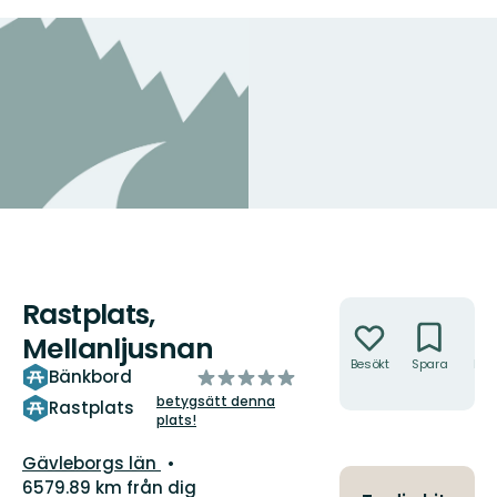
Rastplats,
Åtgärder
Mellanljusnan
Besökt
Spara
Hitt
av
Bänkbord
hit
5
betygsätt denna
Rastplats
plats!
stjärnor
Län:
Gävleborgs län
6579.89 km från dig