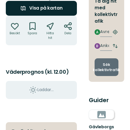
Ta dig hit
med
Visa på kartan
kollektivtr
Åtgärder
afik
Avresa
A
Besökt
Spara
Hitta
Dela
Hitta
hit
närmas
hållpla
Ankomst
B
Byt
avgång
och
ankomst
Sök
kollektivtrafik
Väderprognos (kl. 12.00)
Laddar...
Guider
Gävleborgs