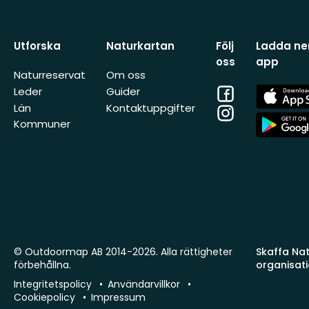
Utforska
Naturkartan
Följ
Ladda ner
oss
app
Naturreservat
Om oss
Facebook
App
Leder
Guider
Store
Län
Kontaktuppgifter
Instagram
App
Kommuner
Store
© Outdoormap AB 2014-2026. Alla rättigheter
Skaffa Natu
förbehållna.
organisat
Integritetspolicy
Användarvillkor
Cookiepolicy
Impressum