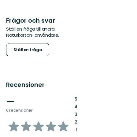
Frågor och svar
Ställ en fråga till andra
Naturkartan-användare.
Ställ en fråga
Recensioner
—
:
5
:
4
0 recensioner
:
3
av
:
2
:
1