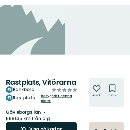
Rastplats, Vitörarna
Åtgärder
av
Bänkbord
5
Besökt
Spara
Hitt
betygsätt denna
Rastplats
hit
plats!
stjärnor
Län:
Gävleborgs län
6661.35 km från dig
Visa på kartan