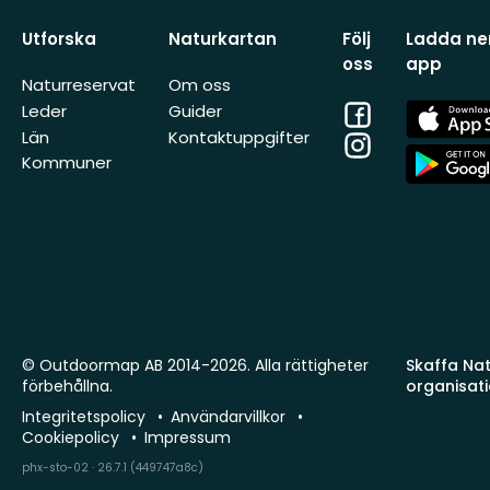
Utforska
Naturkartan
Följ
Ladda ner
oss
app
Naturreservat
Om oss
Facebook
App
Leder
Guider
Store
Län
Kontaktuppgifter
Instagram
App
Kommuner
Store
© Outdoormap AB 2014-2026. Alla rättigheter
Skaffa Natu
förbehållna.
organisat
Integritetspolicy
Användarvillkor
Cookiepolicy
Impressum
phx-sto-02 · 26.7.1 (449747a8c)