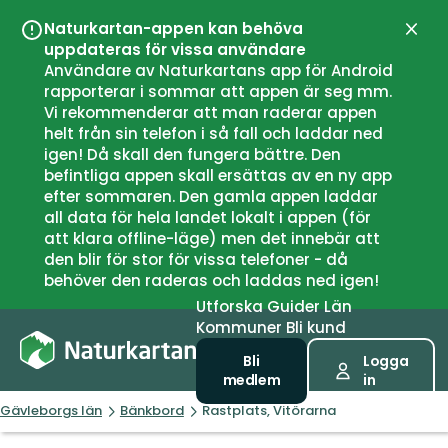
Naturkartan-appen kan behöva
Stän
uppdateras för vissa användare
Användare av Naturkartans app för Android
rapporterar i sommar att appen är seg mm.
Vi rekommenderar att man raderar appen
helt från sin telefon i så fall och laddar ned
igen! Då skall den fungera bättre. Den
befintliga appen skall ersättas av en ny app
efter sommaren. Den gamla appen laddar
all data för hela landet lokalt i appen (för
att klara offline-läge) men det innebär att
den blir för stor för vissa telefoner - då
behöver den raderas och laddas ned igen!
Utforska
Guider
Län
Kommuner
Bli kund
Bli
Logga
medlem
in
Gävleborgs län
Bänkbord
Rastplats, Vitörarna