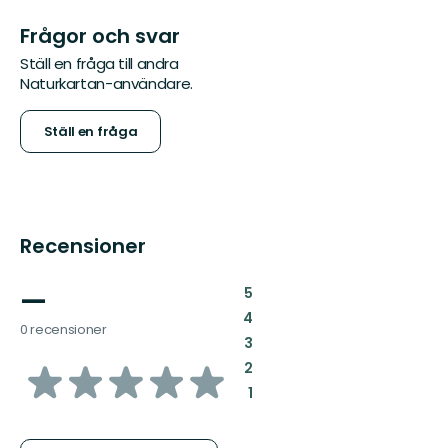
Frågor och svar
Ställ en fråga till andra
Naturkartan-användare.
Ställ en fråga
Recensioner
—
:
5
:
4
0 recensioner
:
3
av
:
2
:
1
5