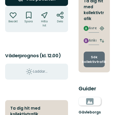
Ta dig hit
med
Åtgärder
kollektivtr
afik
Besökt
Spara
Hitta
Dela
hit
Avresa
A
Hitta
närmas
hållpla
Ankomst
B
Byt
avgång
och
Väderprognos (kl. 12.00)
ankomst
Sök
kollektivtrafik
Laddar...
Guider
Ta dig hit med
Gävleborgs
kollektivtrafik