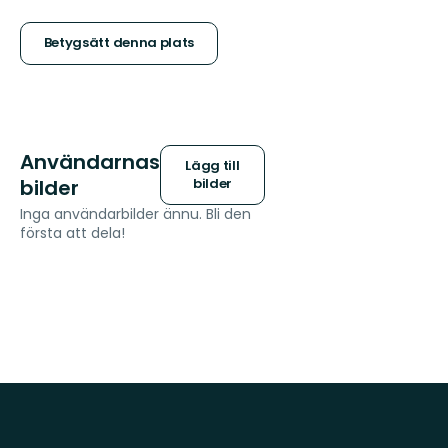
5
stjärnor
Betygsätt denna plats
Användarnas
Lägg till
bilder
bilder
Inga användarbilder ännu. Bli den
första att dela!