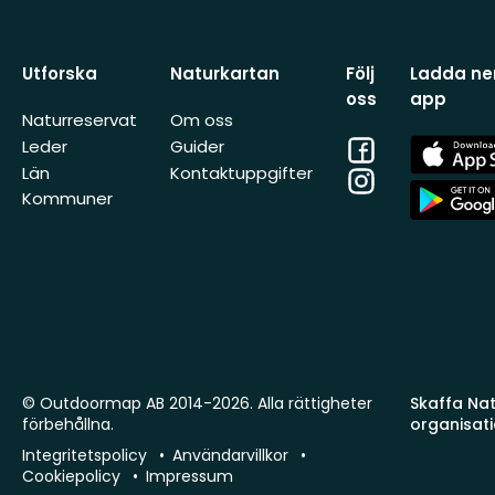
Utforska
Naturkartan
Följ
Ladda ner
oss
app
Naturreservat
Om oss
Facebook
App
Leder
Guider
Store
Län
Kontaktuppgifter
Instagram
App
Kommuner
Store
© Outdoormap AB 2014-2026. Alla rättigheter
Skaffa Natu
förbehållna.
organisat
Integritetspolicy
Användarvillkor
Cookiepolicy
Impressum