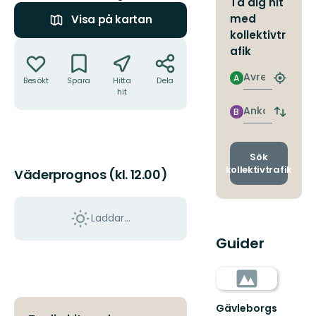
Ta dig hit
med
Visa på kartan
kollektivtr
Åtgärder
afik
Avresa
A
Besökt
Spara
Hitta
Dela
Hitta
hit
närmas
hållpla
Ankomst
B
Byt
avgång
och
ankomst
Sök
kollektivtrafik
Väderprognos (kl. 12.00)
Laddar...
Guider
Gävleborgs