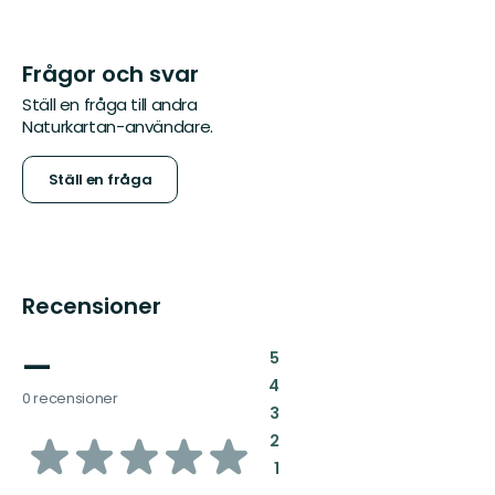
Frågor och svar
Ställ en fråga till andra
Naturkartan-användare.
Ställ en fråga
Recensioner
—
:
5
:
4
0 recensioner
:
3
av
:
2
:
1