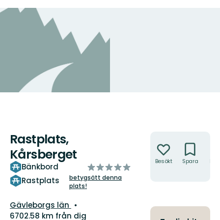
Rastplats,
Åtgärder
Kårsberget
Besökt
Spara
Hitt
av
Bänkbord
hit
5
betygsätt denna
Rastplats
plats!
stjärnor
Län:
Gävleborgs län
6702.58 km från dig