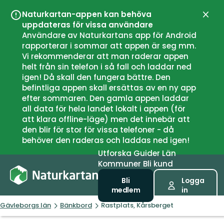
Naturkartan-appen kan behöva
Stän
uppdateras för vissa användare
Användare av Naturkartans app för Android
rapporterar i sommar att appen är seg mm.
Vi rekommenderar att man raderar appen
helt från sin telefon i så fall och laddar ned
igen! Då skall den fungera bättre. Den
befintliga appen skall ersättas av en ny app
efter sommaren. Den gamla appen laddar
all data för hela landet lokalt i appen (för
att klara offline-läge) men det innebär att
den blir för stor för vissa telefoner - då
behöver den raderas och laddas ned igen!
Utforska
Guider
Län
Kommuner
Bli kund
Bli
Logga
medlem
in
Gävleborgs län
Bänkbord
Rastplats, Kårsberget