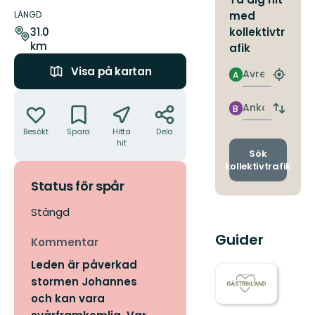
Information
om
LÄNGD
med
leden
kollektivtr
31.0
km
afik
Visa på kartan
Avresa
A
Hitta
närmas
Åtgärder
hållpla
Ankomst
B
Byt
avgång
Besökt
Spara
Hitta
Dela
och
hit
ankomst
Sök
kollektivtrafik
Status för spår
Stängd
Guider
Kommentar
Leden är påverkad
stormen Johannes
och kan vara