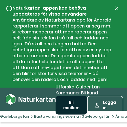
Naturkartan-appen kan behöva
Stän
uppdateras för vissa användare
Användare av Naturkartans app för Android
rapporterar i sommar att appen är seg mm.
Vi rekommenderar att man raderar appen
helt från sin telefon i så fall och laddar ned
igen! Då skall den fungera bättre. Den
befintliga appen skall ersättas av en ny app
efter sommaren. Den gamla appen laddar
all data för hela landet lokalt i appen (för
att klara offline-läge) men det innebär att
den blir för stor för vissa telefoner - då
behöver den raderas och laddas ned igen!
Utforska
Guider
Län
Kommuner
Bli kund
Bli
Logga
medlem
in
Gävleborgs län
Bästa vandringslederna i Gävleborgs län
Åmots