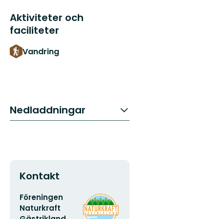
Aktiviteter och
faciliteter
Vandring
Nedladdningar
Kontakt
E-
Organisationens
Föreningen
postadress
logotyp
Naturkraft
Gästrikland