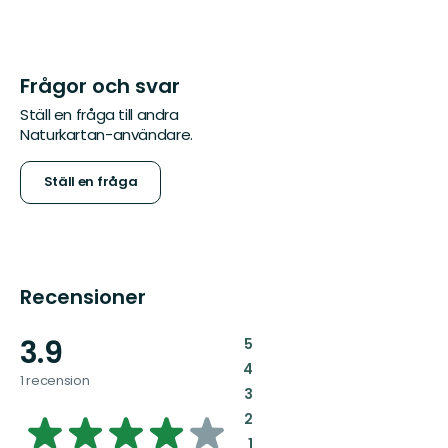
Frågor och svar
Ställ en fråga till andra
Naturkartan-användare.
Ställ en fråga
Recensioner
3.9
:
5
:
4
1 recension
:
3
3.9291443850267385
:
2
:
1