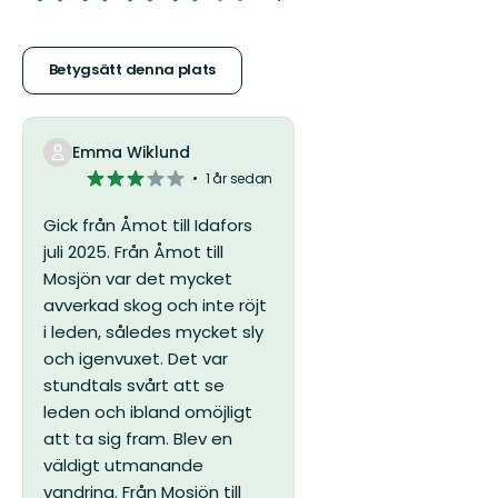
av
5
Betygsätt denna plats
stjärnor
Emma Wiklund
3
1 år sedan
av
5
Gick från Åmot till Idafors
stjärnor
juli 2025. Från Åmot till
Mosjön var det mycket
avverkad skog och inte röjt
i leden, således mycket sly
och igenvuxet. Det var
stundtals svårt att se
leden och ibland omöjligt
att ta sig fram. Blev en
väldigt utmanande
vandring. Från Mosjön till