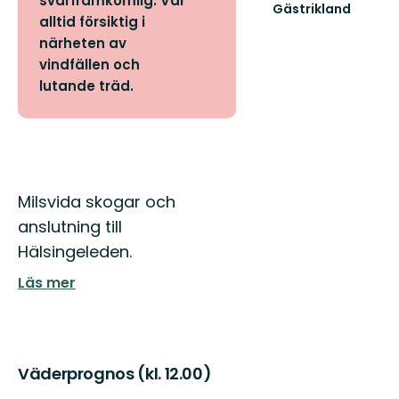
svårframkomlig. Var
Gästrikland
alltid försiktig i
Hitta
ditt
närheten av
nästa
vindfällen och
friluftsäventyr
lutande träd.
i
Gästrikland!
Beskrivning
Milsvida skogar och
anslutning till
Hälsingeleden.
Läs mer
Väderprognos (kl. 12.00)