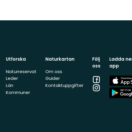
Utforska
Naturkartan
Följ
Ladda ner
oss
app
Naturreservat
Om oss
Facebook
App
Leder
Guider
Store
Län
Kontaktuppgifter
Instagram
App
Kommuner
Store