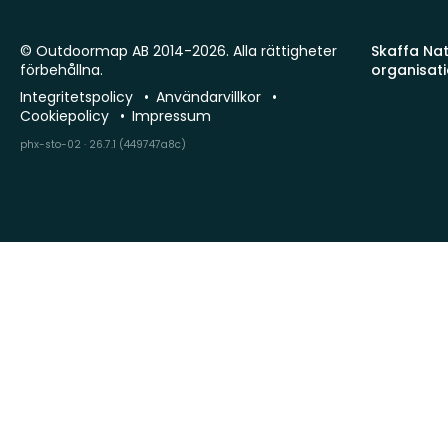
© Outdoormap AB 2014-2026. Alla rättigheter
Skaffa Natu
förbehållna.
organisat
Integritetspolicy
Användarvillkor
Cookiepolicy
Impressum
phx-sto-02 · 26.7.1 (449747a8c)