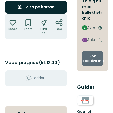
Ta dig hit
med
Visa på kartan
kollektivtr
Åtgärder
afik
Avresa
A
Besökt
Spara
Hitta
Dela
Hitta
hit
närmas
hållpla
Ankomst
B
Byt
avgång
och
ankomst
Sök
kollektivtrafik
Väderprognos (kl. 12.00)
Laddar...
Guider
Gagnef