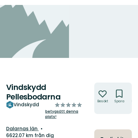
Vindskydd
Åtgärder
Pellesbodarna
Besökt
Spara
Hitt
av
Vindskydd
hit
5
betygsätt denna
plats!
stjärnor
Län:
Dalarnas län
6622.07 km från dig