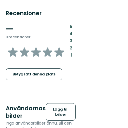
Recensioner
—
:
5
:
4
0 recensioner
:
3
av
:
2
:
1
5
stjärnor
Betygsätt denna plats
Användarnas
Lägg till
bilder
bilder
Inga användarbilder ännu. Bli den