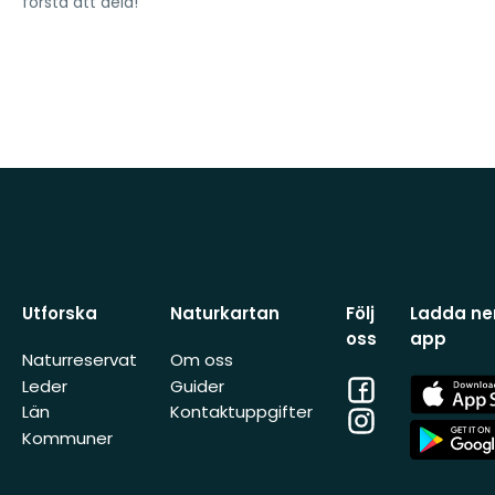
första att dela!
Utforska
Naturkartan
Följ
Ladda ner
oss
app
Naturreservat
Om oss
Facebook
App
Leder
Guider
Store
Län
Kontaktuppgifter
Instagram
App
Kommuner
Store