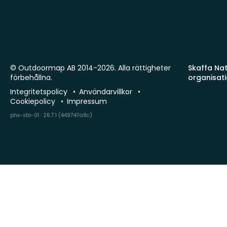
© Outdoormap AB 2014-2026. Alla rättigheter
Skaffa Natu
förbehållna.
organisat
Integritetspolicy
Användarvillkor
Cookiepolicy
Impressum
phx-sto-01 · 26.7.1 (449747a8c)