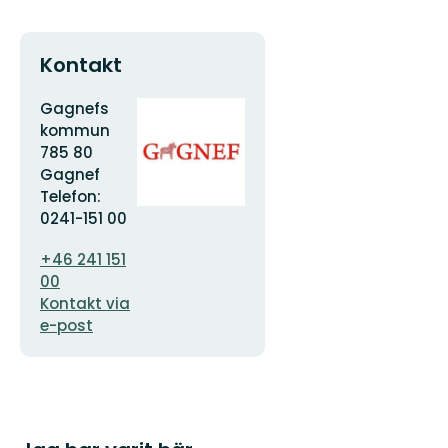
Kontakt
Adress
Organisationens
Gagnefs
logotyp
kommun
785 80
Gagnef
Telefon:
0241-151 00
E-
+46 241 151
postadress
00
Kontakt via
e-post