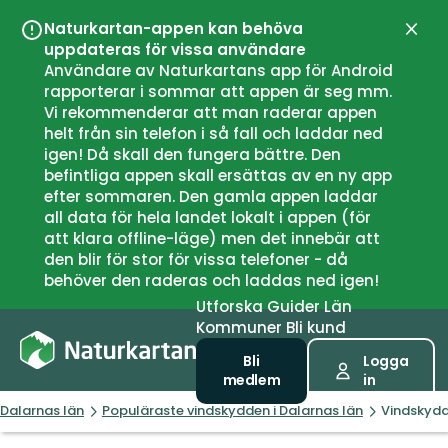
Naturkartan-appen kan behöva
Stän
uppdateras för vissa användare
Användare av Naturkartans app för Android
rapporterar i sommar att appen är seg mm.
Vi rekommenderar att man raderar appen
helt från sin telefon i så fall och laddar ned
igen! Då skall den fungera bättre. Den
befintliga appen skall ersättas av en ny app
efter sommaren. Den gamla appen laddar
all data för hela landet lokalt i appen (för
att klara offline-läge) men det innebär att
den blir för stor för vissa telefoner - då
behöver den raderas och laddas ned igen!
Utforska
Guider
Län
Kommuner
Bli kund
Bli
Logga
medlem
in
Dalarnas län
Populäraste vindskydden i Dalarnas län
Vindskydd