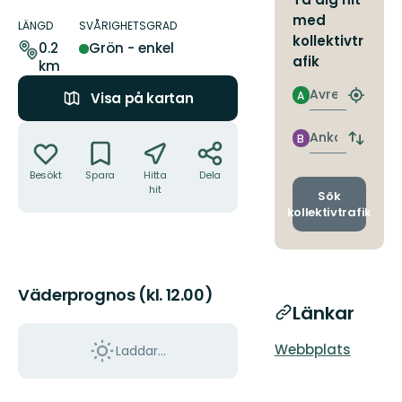
Information
med
om
LÄNGD
SVÅRIGHETSGRAD
kollektivtr
leden
0.2
Grön - enkel
afik
km
Avresa
A
Visa på kartan
Hitta
närmas
Åtgärder
hållpla
Ankomst
B
Byt
avgång
Besökt
Spara
Hitta
Dela
och
hit
ankomst
Sök
kollektivtrafik
Väderprognos (kl. 12.00)
Länkar
Webbplats
Laddar...