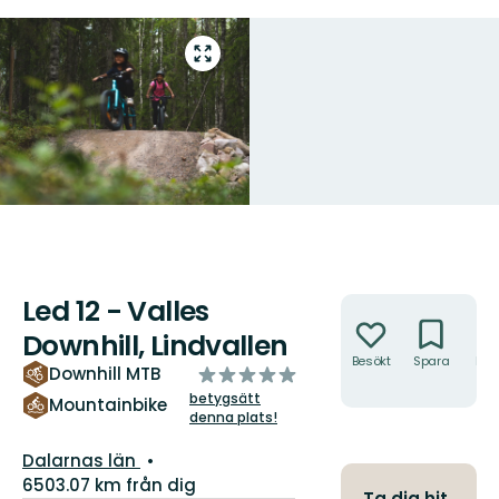
Gå
till
helskärmsläge
Led 12 - Valles
Åtgärder
Downhill, Lindvallen
Besökt
Spara
Hitt
av
Downhill MTB
hit
5
betygsätt
Mountainbike
denna plats!
stjärnor
Län:
Dalarnas län
6503.07 km från dig
Ta dig hit