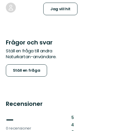
Jag vill hit
Frågor och svar
Ställ en fråga till andra
Naturkartan-användare.
Ställ en fråga
Recensioner
—
:
5
:
4
0 recensioner