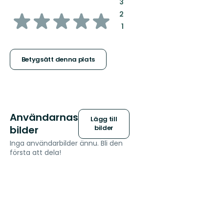
:
3
av
:
2
:
1
5
stjärnor
Betygsätt denna plats
Användarnas
Lägg till
bilder
bilder
Inga användarbilder ännu. Bli den
första att dela!