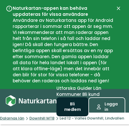
Naturkartan-appen kan behöva
Stän
uppdateras för vissa användare
Användare av Naturkartans app för Android
rapporterar i sommar att appen är seg mm.
Vi rekommenderar att man raderar appen
helt från sin telefon i så fall och laddar ned
igen! Då skall den fungera bättre. Den
befintliga appen skall ersättas av en ny app
efter sommaren. Den gamla appen laddar
all data för hela landet lokalt i appen (för
att klara offline-läge) men det innebär att
den blir för stor för vissa telefoner - då
behöver den raderas och laddas ned igen!
Utforska
Guider
Län
Kommuner
Bli kund
Bli
Logga
medlem
in
Dalarnas län
Downhill MTB
Led 12 - Valles Downhill, Lindvallen