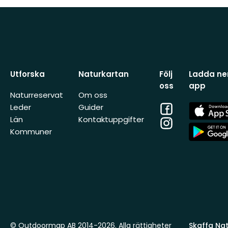
Utforska
Naturkartan
Följ
Ladda ner
oss
app
Naturreservat
Om oss
Facebook
App
Leder
Guider
Store
Län
Kontaktuppgifter
Instagram
App
Kommuner
Store
© Outdoormap AB 2014-2026. Alla rättigheter
Skaffa Natu