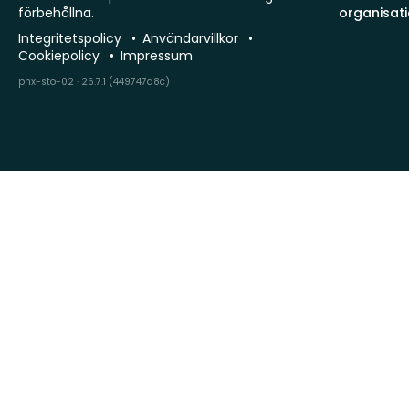
förbehållna.
organisat
Integritetspolicy
Användarvillkor
Cookiepolicy
Impressum
phx-sto-02 · 26.7.1 (449747a8c)