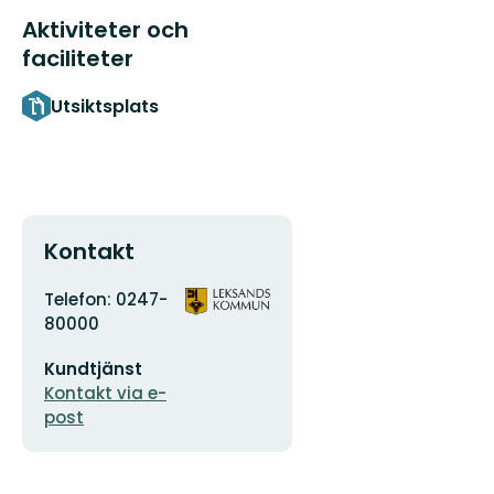
Aktiviteter och
faciliteter
Utsiktsplats
Kontakt
Adress
Organisationens
Telefon: 0247-
logotyp
80000
E-
Kundtjänst
postadress
Kontakt via e-
post