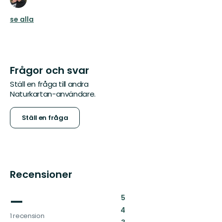
se alla
Frågor och svar
Ställ en fråga till andra
Naturkartan-användare.
Ställ en fråga
Recensioner
—
:
5
:
4
1 recension
: