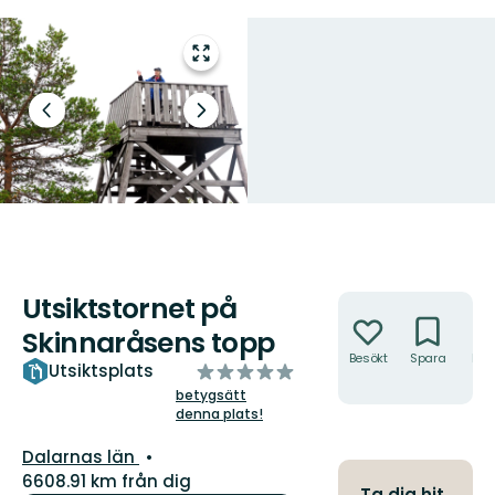
Gå
till
helskärmsläge
Föregående
Nästa
bild
bildspel
Utsiktstornet på
Åtgärder
Skinnaråsens topp
Besökt
Spara
Hitt
av
Utsiktsplats
hit
5
betygsätt
denna plats!
stjärnor
Län:
Dalarnas län
6608.91 km från dig
Ta dig hit