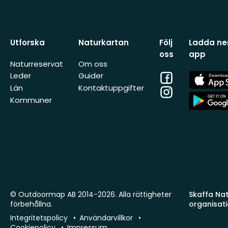
Utforska
Naturkartan
Följ
Ladda ner
oss
app
Naturreservat
Om oss
Facebook
App
Leder
Guider
Store
Län
Kontaktuppgifter
Instagram
App
Kommuner
Store
© Outdoormap AB 2014-2026. Alla rättigheter
Skaffa Natu
förbehållna.
organisat
Integritetspolicy
Användarvillkor
Cookiepolicy
Impressum