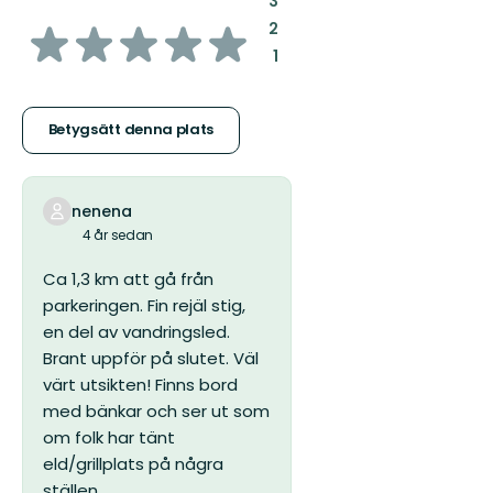
3
av
:
2
:
1
5
stjärnor
Betygsätt denna plats
nenena
4 år sedan
Ca 1,3 km att gå från
parkeringen. Fin rejäl stig,
en del av vandringsled.
Brant uppför på slutet. Väl
värt utsikten! Finns bord
med bänkar och ser ut som
om folk har tänt
eld/grillplats på några
ställen.