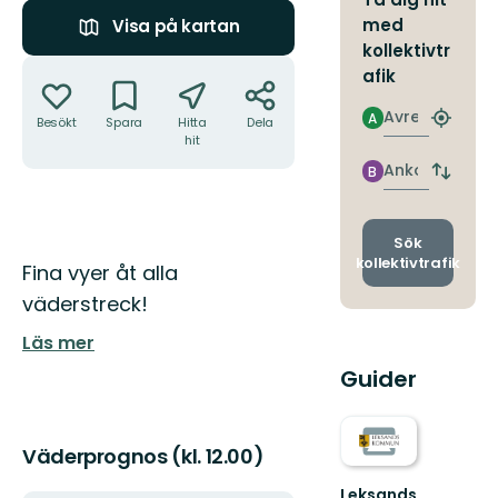
med
Visa på kartan
kollektivtr
Åtgärder
afik
Avresa
A
Besökt
Spara
Hitta
Dela
Hitta
hit
närmas
hållpla
Ankomst
B
Byt
avgång
och
ankomst
Sök
kollektivtrafik
Beskrivning
Fina vyer åt alla
väderstreck!
Läs mer
Guider
Väderprognos (kl. 12.00)
Leksands