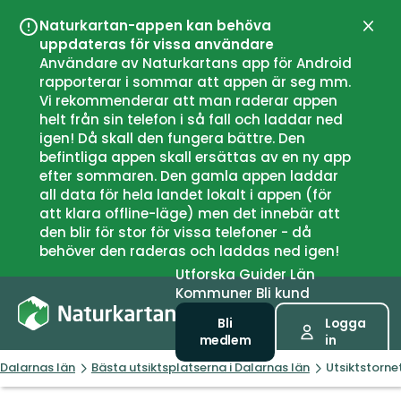
Naturkartan-appen kan behöva
Stän
uppdateras för vissa användare
Användare av Naturkartans app för Android
rapporterar i sommar att appen är seg mm.
Vi rekommenderar att man raderar appen
helt från sin telefon i så fall och laddar ned
igen! Då skall den fungera bättre. Den
befintliga appen skall ersättas av en ny app
efter sommaren. Den gamla appen laddar
all data för hela landet lokalt i appen (för
att klara offline-läge) men det innebär att
den blir för stor för vissa telefoner - då
behöver den raderas och laddas ned igen!
Utforska
Guider
Län
Kommuner
Bli kund
Bli
Logga
medlem
in
Dalarnas län
Bästa utsiktsplatserna i Dalarnas län
Utsiktstorne