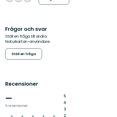
Frågor och svar
Ställ en fråga till andra
Naturkartan-användare.
Ställ en fråga
Recensioner
—
:
5
:
4
0 recensioner
:
3
:
2