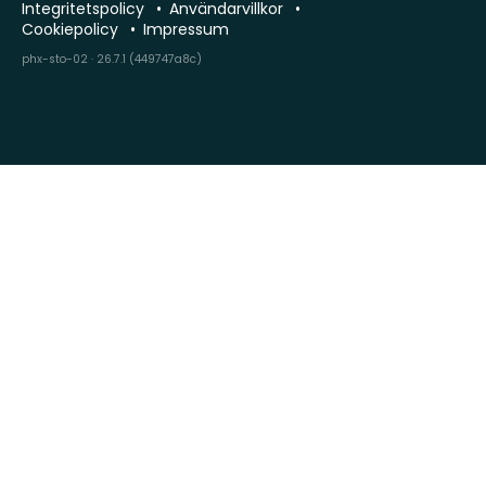
Integritetspolicy
Användarvillkor
Cookiepolicy
Impressum
phx-sto-02 · 26.7.1 (449747a8c)