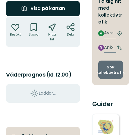
Ta dig hit
med
Visa på kartan
kollektivtr
Åtgärder
afik
Avresa
A
Besökt
Spara
Hitta
Dela
Hitta
hit
närmas
hållpla
Ankomst
B
Byt
avgång
och
ankomst
Sök
kollektivtrafik
Väderprognos (kl. 12.00)
Laddar...
Guider