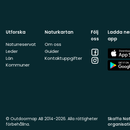
Utforska
Naturkartan
Följ
Ladda ner
oss
app
Naturreservat
Om oss
Facebook
App
Leder
Guider
Store
Län
Kontaktuppgifter
Instagram
App
Kommuner
Store
© Outdoormap AB 2014-2026. Alla rättigheter
Skaffa Natu
förbehållna.
organisat