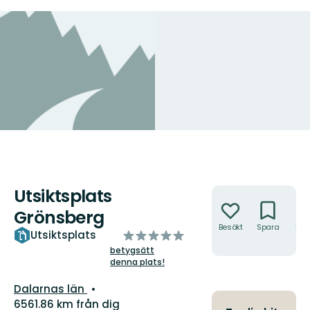
Utsiktsplats
Åtgärder
Grönsberg
Besökt
Spara
Hitt
av
Utsiktsplats
hit
5
betygsätt
denna plats!
stjärnor
Län:
Dalarnas län
6561.86 km från dig