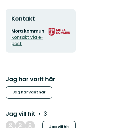
Kontakt
E-
Organisationens
Mora kommun
postadress
logotyp
Kontakt via e-
post
Jag har varit här
Jag har varit här
Jag vill hit
3
Jag vill hit