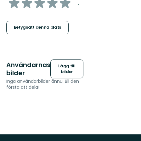
av
:
1
5
stjärnor
Betygsätt denna plats
Användarnas
Lägg till
bilder
bilder
Inga användarbilder ännu. Bli den
första att dela!