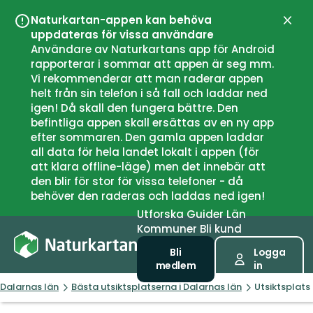
Naturkartan-appen kan behöva
Stän
uppdateras för vissa användare
Användare av Naturkartans app för Android
rapporterar i sommar att appen är seg mm.
Vi rekommenderar att man raderar appen
helt från sin telefon i så fall och laddar ned
igen! Då skall den fungera bättre. Den
befintliga appen skall ersättas av en ny app
efter sommaren. Den gamla appen laddar
all data för hela landet lokalt i appen (för
att klara offline-läge) men det innebär att
den blir för stor för vissa telefoner - då
behöver den raderas och laddas ned igen!
Utforska
Guider
Län
Kommuner
Bli kund
Bli
Logga
medlem
in
Dalarnas län
Bästa utsiktsplatserna i Dalarnas län
Utsiktsplats