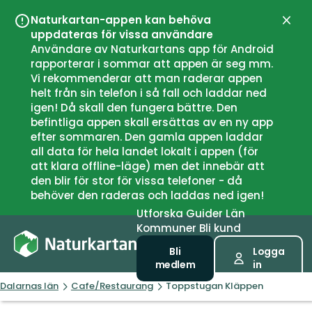
Naturkartan-appen kan behöva
Stän
uppdateras för vissa användare
Användare av Naturkartans app för Android
rapporterar i sommar att appen är seg mm.
Vi rekommenderar att man raderar appen
helt från sin telefon i så fall och laddar ned
igen! Då skall den fungera bättre. Den
befintliga appen skall ersättas av en ny app
efter sommaren. Den gamla appen laddar
all data för hela landet lokalt i appen (för
att klara offline-läge) men det innebär att
den blir för stor för vissa telefoner - då
behöver den raderas och laddas ned igen!
Utforska
Guider
Län
Kommuner
Bli kund
Bli
Logga
medlem
in
Dalarnas län
Cafe/Restaurang
Toppstugan Kläppen