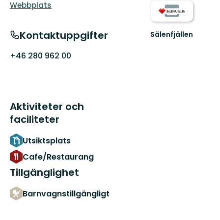
Webbplats
Kontaktuppgifter
Sälenfjällen
Välkommen
till
+46 280 962 00
vår
fantastiska
fjällvärld
fylld...
Aktiviteter och
faciliteter
Utsiktsplats
Cafe/Restaurang
Tillgänglighet
Barnvagnstillgängligt