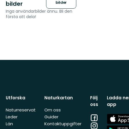
bilder
bilder
Inga användarbilder ännu. Bli den
första att dela!
Utforska
Naturkartan
Följ
Ladda ner
oss
app
Naturreservat
Om oss
Facebook
App
Leder
Guider
Store
Län
Kontaktuppgifter
Instagram
App