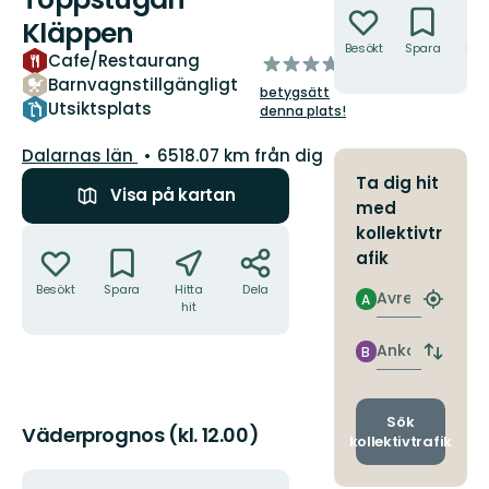
Kläppen
Besökt
Spara
Hitt
Cafe/Restaurang
av
hit
Barnvagnstillgängligt
5
betygsätt
stjärnor
Utsiktsplats
denna plats!
Län:
Dalarnas län
6518.07 km från dig
Ta dig hit
Visa på kartan
med
Åtgärder
kollektivtr
afik
Besökt
Spara
Hitta
Dela
Avresa
A
Hitta
hit
närmas
hållpla
Ankomst
B
Byt
avgång
och
ankomst
Sök
Väderprognos (kl. 12.00)
kollektivtrafik