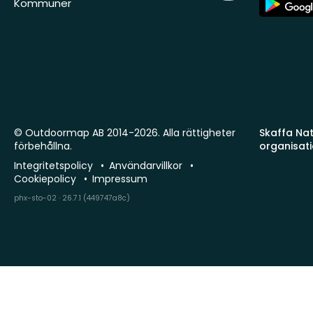
Kommuner
Store
© Outdoormap AB 2014-2026. Alla rättigheter
Skaffa Natu
förbehållna.
organisat
Integritetspolicy
Användarvillkor
Cookiepolicy
Impressum
phx-sto-02 · 26.7.1 (449747a8c)