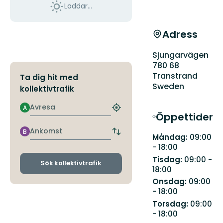
Laddar...
Adress
Sjungarvägen
780 68
Transtrand
Ta dig hit med
Sweden
kollektivtrafik
Avresa
A
Hitta
Öppettider
närmaste
hållplats
Ankomst
B
Byt
Måndag:
09:00
avgångs-
- 18:00
och
Tisdag:
09:00 -
ankomsthållplatser
Sök kollektivtrafik
18:00
Onsdag:
09:00
- 18:00
Torsdag:
09:00
- 18:00