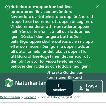
Naturkartan-appen kan behöva
Stän
uppdateras för vissa användare
Användare av Naturkartans app för Android
rapporterar i sommar att appen är seg mm.
Vi rekommenderar att man raderar appen
helt från sin telefon i så fall och laddar ned
igen! Då skall den fungera bättre. Den
befintliga appen skall ersättas av en ny app
efter sommaren. Den gamla appen laddar
all data för hela landet lokalt i appen (för
att klara offline-läge) men det innebär att
den blir för stor för vissa telefoner - då
behöver den raderas och laddas ned igen!
Utforska
Guider
Län
Kommuner
Bli kund
Bli
Logga
medlem
in
Dalarnas län
Toalett
Toalett Dragbergsstugan