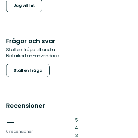
Jag vill hit
Frågor och svar
Ställ en fråga till andra
Naturkartan-användare.
Ställ en fråga
Recensioner
—
:
5
:
4
0 recensioner
:
3