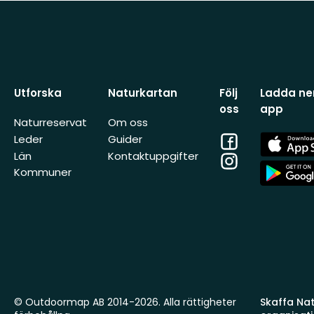
Utforska
Naturkartan
Följ
Ladda ner
oss
app
Naturreservat
Om oss
Facebook
App
Leder
Guider
Store
Län
Kontaktuppgifter
Instagram
App
Kommuner
Store
© Outdoormap AB 2014-2026. Alla rättigheter
Skaffa Natu