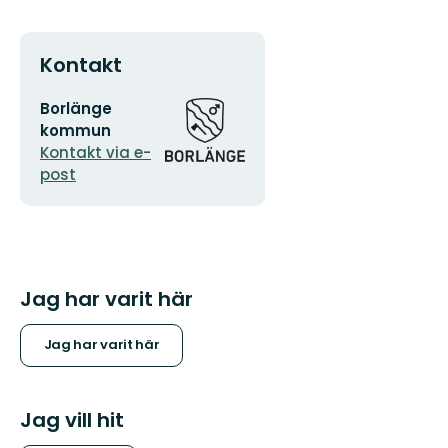
Kontakt
E-
Organisationens
Borlänge
postadress
logotyp
kommun
Kontakt via e-
post
Jag har varit här
Jag har varit här
Jag vill hit