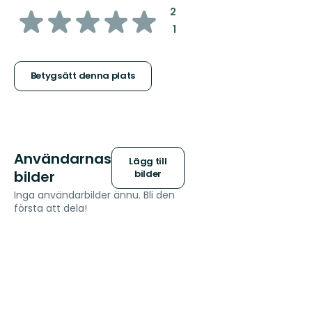
av
:
2
:
1
5
stjärnor
Betygsätt denna plats
Användarnas
Lägg till
bilder
bilder
Inga användarbilder ännu. Bli den
första att dela!