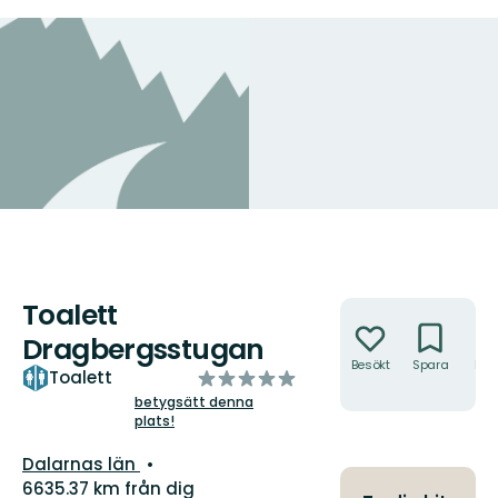
Toalett
Åtgärder
Dragbergsstugan
Besökt
Spara
Hitt
av
Toalett
hit
5
betygsätt denna
plats!
stjärnor
Län:
Dalarnas län
6635.37 km från dig