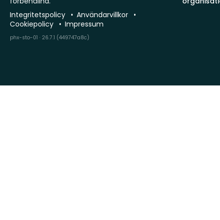
förbehållna.
organisat
Integritetspolicy
Användarvillkor
Cookiepolicy
Impressum
phx-sto-01 · 26.7.1 (449747a8c)