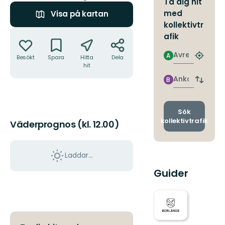
Ta dig hit
med
Visa på kartan
kollektivtr
Åtgärder
afik
Avresa
A
Besökt
Spara
Hitta
Dela
Hitta
hit
närmas
hållpla
Ankomst
B
Byt
avgång
och
ankomst
Sök
kollektivtrafik
Väderprognos (kl. 12.00)
Laddar...
Guider