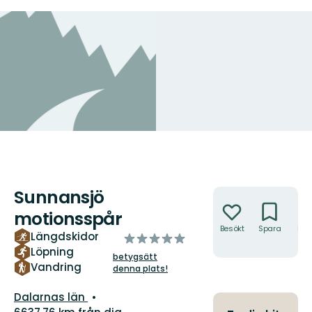
Sunnansjö
Åtgärder
motionsspår
Besökt
Spara
Hitt
Längdskidor
av
hit
Löpning
5
betygsätt
stjärnor
Vandring
denna plats!
Län:
Dalarnas län