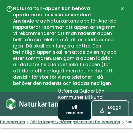
Naturkartan-appen kan behöva
Stän
uppdateras för vissa användare
Användare av Naturkartans app för Android
rapporterar i sommar att appen är seg mm.
Vi rekommenderar att man raderar appen
helt från sin telefon i så fall och laddar ned
igen! Då skall den fungera bättre. Den
befintliga appen skall ersättas av en ny app
efter sommaren. Den gamla appen laddar
all data för hela landet lokalt i appen (för
att klara offline-läge) men det innebär att
den blir för stor för vissa telefoner - då
behöver den raderas och laddas ned igen!
Utforska
Guider
Län
Kommuner
Bli kund
Bli
Logga
medlem
in
Dalarnas län
Bästa längdskidåkningslederna i Dalarnas län
Sun