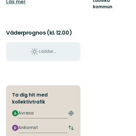
Ludvika
Läs mer
kommun
Välkommen
till
Ludvika
kommuns
Väderprognos (kl. 12.00)
fantastiska
natur!
Laddar...
Ta dig hit med
kollektivtrafik
Avresa
A
Hitta
närmaste
hållplats
Ankomst
B
Byt
avgångs-