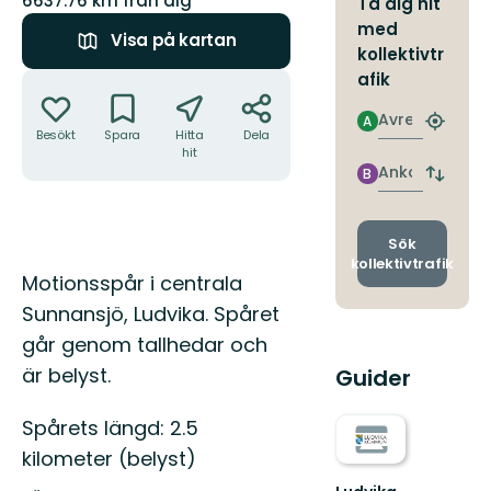
6637.76 km från dig
Ta dig hit
med
Visa på kartan
kollektivtr
Åtgärder
afik
Avresa
A
Hitta
Besökt
Spara
Hitta
Dela
närmas
hit
hållpla
Ankomst
B
Byt
avgång
och
ankomst
Sök
kollektivtrafik
Beskrivning
Motionsspår i centrala
Sunnansjö, Ludvika. Spåret
går genom tallhedar och
är belyst.
Guider
Spårets längd: 2.5
kilometer (belyst)