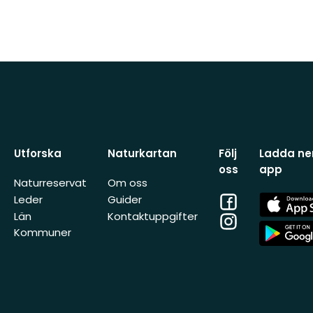
Utforska
Naturkartan
Följ
Ladda ner
oss
app
Naturreservat
Om oss
Facebook
App
Leder
Guider
Store
Län
Kontaktuppgifter
Instagram
App
Kommuner
Store