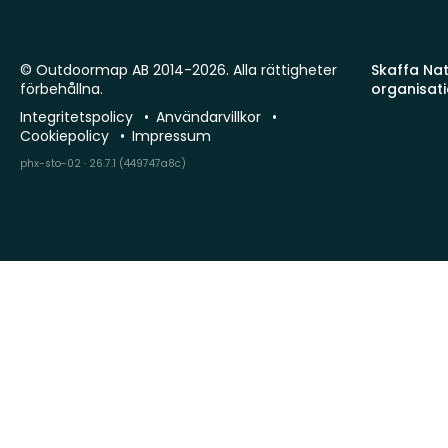
© Outdoormap AB 2014-2026. Alla rättigheter
Skaffa Natu
förbehållna.
organisat
Integritetspolicy
Användarvillkor
Cookiepolicy
Impressum
phx-sto-02 · 26.7.1 (449747a8c)