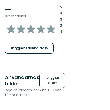
—
:
5
:
4
0 recensioner
:
3
av
:
2
:
1
5
stjärnor
Betygsätt denna plats
Användarnas
Lägg till
bilder
bilder
Inga användarbilder ännu. Bli den
första att dela!