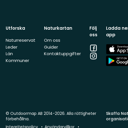
Utforska
Naturkartan
Följ
Ladda ner
oss
app
Naturreservat
Om oss
Facebook
App
Leder
Guider
Store
Län
Kontaktuppgifter
Instagram
App
Kommuner
Store
© Outdoormap AB 2014-2026. Alla rättigheter
Skaffa Natu
förbehållna.
organisat
Integritetspolicy
Användarvillkor