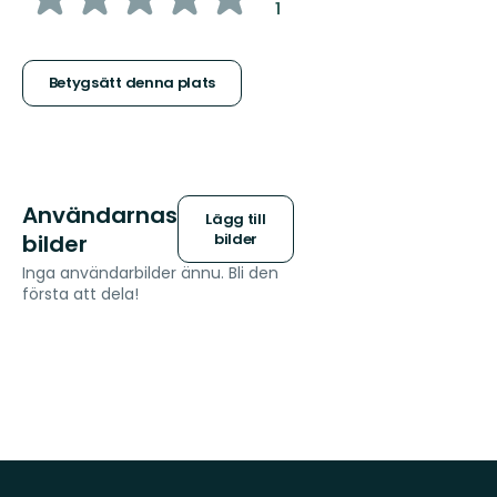
:
1
5
stjärnor
Betygsätt denna plats
Användarnas
Lägg till
bilder
bilder
Inga användarbilder ännu. Bli den
första att dela!