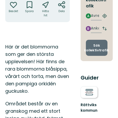
afik
Besökt
Spara
Hitta
Dela
Avresa
hit
A
Hitta
närmas
hållpla
Ankomst
B
Byt
avgång
och
ankomst
Beskrivning
Sök
Här är det blommorna
kollektivtrafik
som ger den största
upplevelsen! Här finns de
rara blommorna blåsippa,
vårärt och torta, men även
Guider
den pampiga orkidén
guckusko.
Området består av en
Rättviks
granskog med ett stort
kommun
Upplev