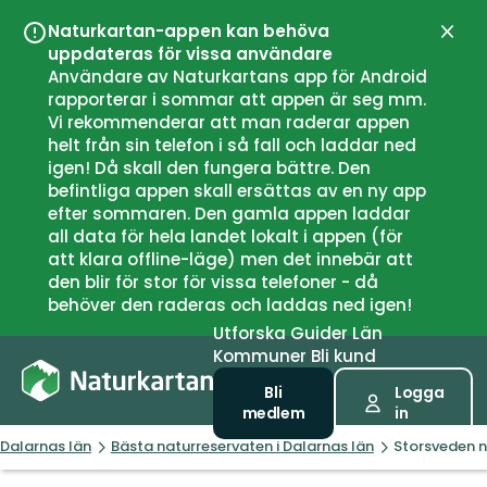
Naturkartan-appen kan behöva
Stän
uppdateras för vissa användare
Användare av Naturkartans app för Android
rapporterar i sommar att appen är seg mm.
Vi rekommenderar att man raderar appen
helt från sin telefon i så fall och laddar ned
igen! Då skall den fungera bättre. Den
befintliga appen skall ersättas av en ny app
efter sommaren. Den gamla appen laddar
all data för hela landet lokalt i appen (för
att klara offline-läge) men det innebär att
den blir för stor för vissa telefoner - då
behöver den raderas och laddas ned igen!
Utforska
Guider
Län
Kommuner
Bli kund
Bli
Logga
medlem
in
Dalarnas län
Bästa naturreservaten i Dalarnas län
Storsveden n