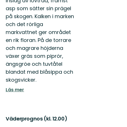
inslag av lövträd, främst
Rättviks
asp som sätter sin prägel
kommun.
på skogen. Kalken i marken
och det rörliga
markvattnet ger området
en rik floran. På de torrare
och magrare höjderna
växer gräs som piprör,
ängsgröe och tuvtåtel
blandat med blåsippa och
skogsvicker.
Läs mer
Väderprognos (kl. 12.00)