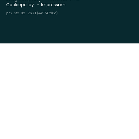
Cookiepolicy
Impressum
phx-sto-02 · 26.7.1 (449747a8c)