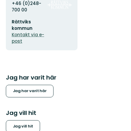
Adress
Organisationens
+46 (0)248-
logotyp
700 00
E-
Rättviks
postadress
kommun
Kontakt via e-
post
Jag har varit här
Jag har varit här
Jag vill hit
Jag vill hit