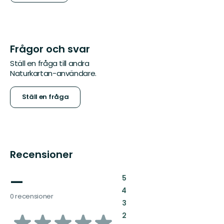
Frågor och svar
Ställ en fråga till andra
Naturkartan-användare.
Ställ en fråga
Recensioner
—
:
5
:
4
0 recensioner
:
3
av
:
2