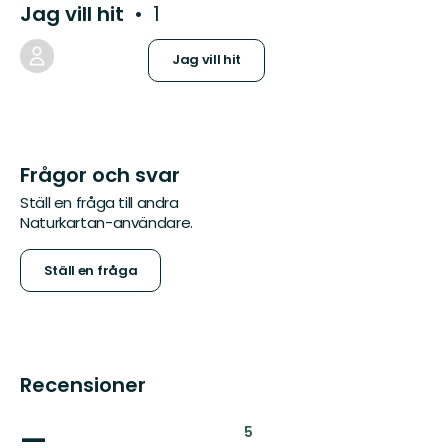
Jag vill hit
1
Jag vill hit
Frågor och svar
Ställ en fråga till andra
Naturkartan-användare.
Ställ en fråga
Recensioner
—
:
5