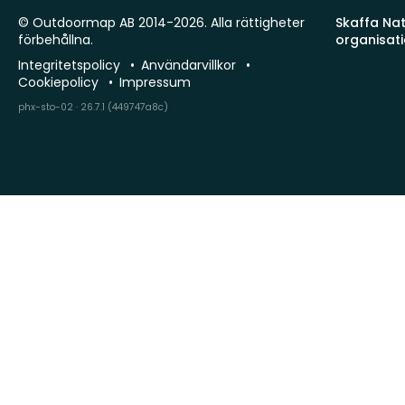
© Outdoormap AB 2014-2026. Alla rättigheter
Skaffa Natu
förbehållna.
organisat
Integritetspolicy
Användarvillkor
Cookiepolicy
Impressum
phx-sto-02 · 26.7.1 (449747a8c)