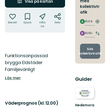
med
Visa på kartan
kollektivtr
Åtgärder
afik
Avresa
A
Besökt
Spara
Hitta
Dela
Hitta
hit
närmas
hållpla
Ankomst
B
Byt
avgång
och
ankomst
Sök
kollektivtrafik
Beskrivning
Funktionsanpassad
brygga Eldstäder
Familjevänligt
Läs mer
Guider
Väderprognos (kl. 12.00)
Hedemora
Hedemora