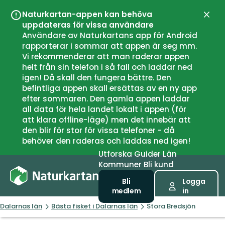
Naturkartan-appen kan behöva
Stän
uppdateras för vissa användare
Användare av Naturkartans app för Android
rapporterar i sommar att appen är seg mm.
Vi rekommenderar att man raderar appen
helt från sin telefon i så fall och laddar ned
igen! Då skall den fungera bättre. Den
befintliga appen skall ersättas av en ny app
efter sommaren. Den gamla appen laddar
all data för hela landet lokalt i appen (för
att klara offline-läge) men det innebär att
den blir för stor för vissa telefoner - då
behöver den raderas och laddas ned igen!
Utforska
Guider
Län
Kommuner
Bli kund
Bli
Logga
medlem
in
Dalarnas län
Bästa fisket i Dalarnas län
Stora Bredsjön