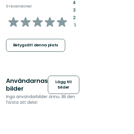
:
4
0 recensioner
:
3
av
:
2
:
1
5
stjärnor
Betygsätt denna plats
Användarnas
Lägg till
bilder
bilder
Inga användarbilder ännu. Bli den
första att dela!