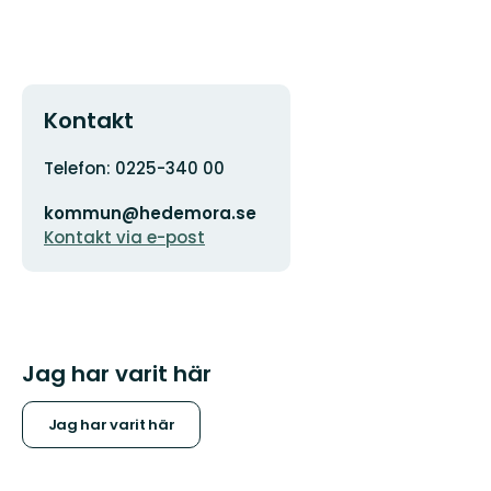
Kontakt
Adress
Telefon: 0225-340 00
E-
kommun@hedemora.se
postadress
Kontakt via e-post
Jag har varit här
Jag har varit här