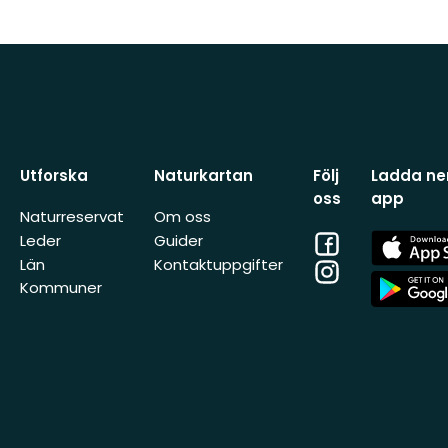
Utforska
Naturkartan
Följ
Ladda ner
oss
app
Naturreservat
Om oss
Facebook
App
Leder
Guider
Store
Län
Kontaktuppgifter
Instagram
App
Kommuner
Store