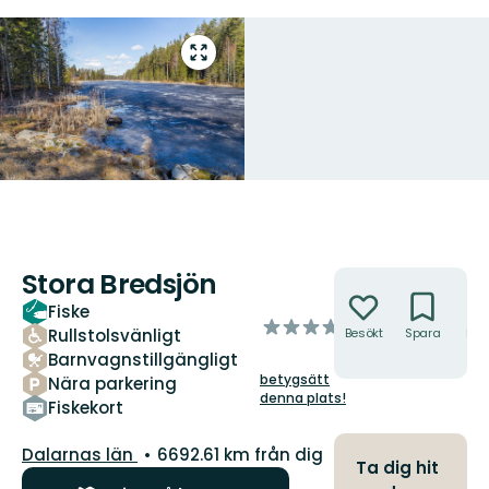
Gå
till
helskärmsläge
Stora Bredsjön
Åtgärder
Fiske
av
Rullstolsvänligt
Besökt
Spara
Hitt
5
hit
Barnvagnstillgängligt
stjärnor
betygsätt
Nära parkering
denna plats!
Fiskekort
Län:
Dalarnas län
6692.61 km från dig
Ta dig hit