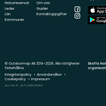
Naturreservat
Om oss
Facebook
App
Leder
Guider
Store
Län
Kontaktuppgifter
Instagram
App
Kommuner
Store
© Outdoormap AB 2014-2026. Alla rättigheter
Skaffa Natu
förbehållna.
organisat
Integritetspolicy
Användarvillkor
Cookiepolicy
Impressum
phx-sto-01 · 26.7.1 (449747a8c)