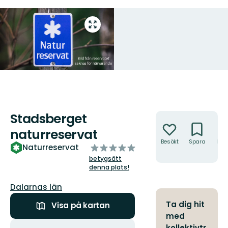
Gå
till
helskärmsläge
Stadsberget
Åtgärder
naturreservat
Besökt
Spara
Hitt
av
Naturreservat
hit
5
betygsätt
stjärnor
denna plats!
Län:
Dalarnas län
Ta dig hit
Visa på kartan
med
Åtgärder
kollektivtr