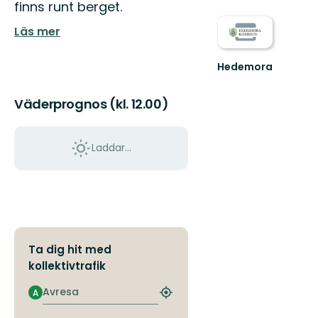
finns runt berget.
Läs mer
Hedemora
Hedemora
är
Väderprognos (kl. 12.00)
nära.
Nära
till
upplevelser,
Laddar...
nära
t...
Ta dig hit med
kollektivtrafik
Avresa
A
Hitta
närmaste