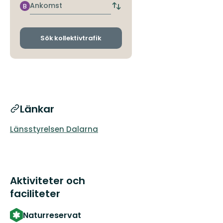
hållplats
Ankomst
B
Byt
avgångs-
och
ankomsthållplatser
Sök kollektivtrafik
Länkar
Länsstyrelsen Dalarna
Aktiviteter och
faciliteter
Naturreservat