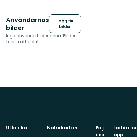
Användarnas
Lägg till
bilder
bilder
Inga användarbilder ännu. Bli den
första att dela!
Utforska
Naturkartan
Följ
Ladda ner
oss
app