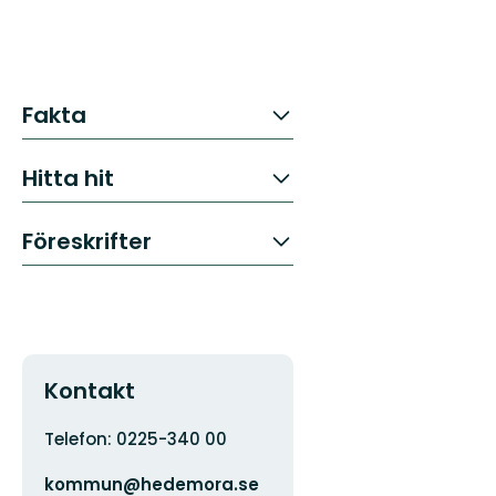
Fakta
Hitta hit
Föreskrifter
Kontakt
Adress
Telefon: 0225-340 00
E-
kommun@hedemora.se
postadress