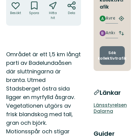
afik
Besökt
Spara
Hitta
Dela
Avresa
hit
A
Hitta
närmas
hållpla
Ankomst
B
Byt
avgång
och
ankomst
Beskrivning
Sök
Området är ett 1,5 km långt
kollektivtrafik
parti av Badelundaåsen
där sluttningarna är
branta. Utmed
Stadsberget östra sida
Länkar
ligger en myrfylld åsgrav.
Vegetationen utgörs av
Länsstyrelsen
Dalarna
frisk blandskog med tall,
gran och björk.
Motionsspår och stigar
Guider