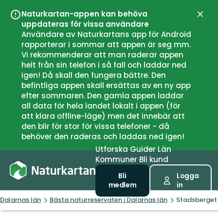
Naturkartan-appen kan behöva
Stän
uppdateras för vissa användare
Användare av Naturkartans app för Android
rapporterar i sommar att appen är seg mm.
Vi rekommenderar att man raderar appen
helt från sin telefon i så fall och laddar ned
igen! Då skall den fungera bättre. Den
befintliga appen skall ersättas av en ny app
efter sommaren. Den gamla appen laddar
all data för hela landet lokalt i appen (för
att klara offline-läge) men det innebär att
den blir för stor för vissa telefoner - då
behöver den raderas och laddas ned igen!
Utforska
Guider
Län
Kommuner
Bli kund
Bli
Logga
medlem
in
Dalarnas län
Bästa naturreservaten i Dalarnas län
Stadsberget 