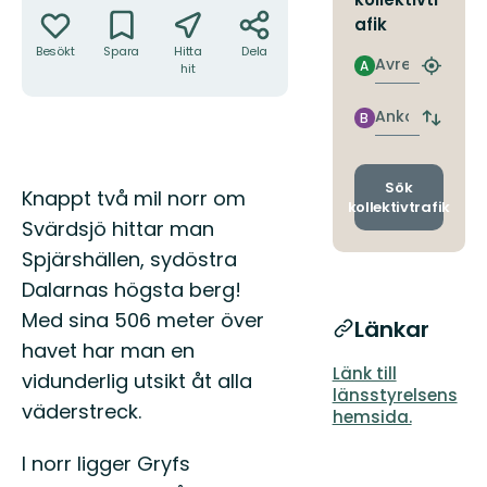
afik
Besökt
Spara
Hitta
Dela
Avresa
A
hit
Hitta
närmas
hållpla
Ankomst
B
Byt
avgång
och
ankomst
Sök
Beskrivning
Knappt två mil norr om
kollektivtrafik
Svärdsjö hittar man
Spjärshällen, sydöstra
Dalarnas högsta berg!
Med sina 506 meter över
Länkar
havet har man en
Länk till
vidunderlig utsikt åt alla
länsstyrelsens
väderstreck.
hemsida.
I norr ligger Gryfs