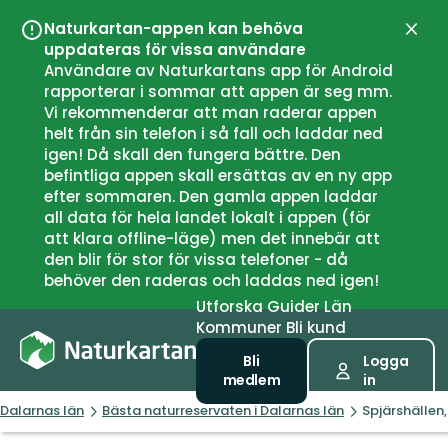
Naturkartan-appen kan behöva
Stän
uppdateras för vissa användare
Användare av Naturkartans app för Android
rapporterar i sommar att appen är seg mm.
Vi rekommenderar att man raderar appen
helt från sin telefon i så fall och laddar ned
igen! Då skall den fungera bättre. Den
befintliga appen skall ersättas av en ny app
efter sommaren. Den gamla appen laddar
all data för hela landet lokalt i appen (för
att klara offline-läge) men det innebär att
den blir för stor för vissa telefoner - då
behöver den raderas och laddas ned igen!
Utforska
Guider
Län
Kommuner
Bli kund
Bli
Logga
medlem
in
Dalarnas län
Bästa naturreservaten i Dalarnas län
Spjärshällen