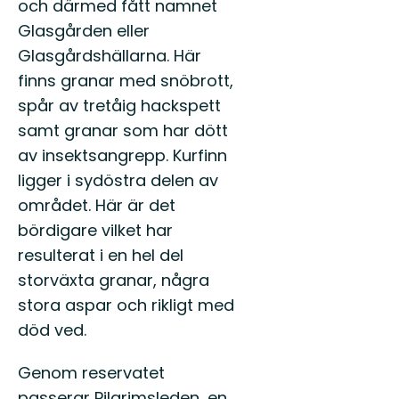
och därmed fått namnet
Glasgården eller
Glasgårdshällarna. Här
finns granar med snöbrott,
spår av tretåig hackspett
samt granar som har dött
av insektsangrepp. Kurfinn
ligger i sydöstra delen av
området. Här är det
bördigare vilket har
resulterat i en hel del
storväxta granar, några
stora aspar och rikligt med
död ved.
Genom reservatet
passerar Pilgrimsleden, en