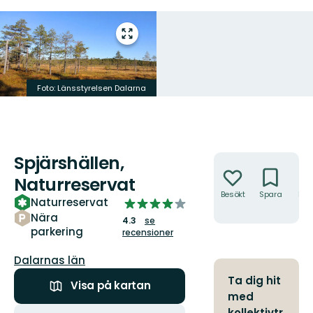
Gå
till
helskärmsläge
Foto: Länsstyrelsen Dalarna
Spjärshällen,
Åtgärder
Naturreservat
Besökt
Spara
Hitt
Naturreservat
4.258019525801953
hit
av
Nära
4.3
se
parkering
5
recensioner
stjärnor
Län:
Dalarnas län
Ta dig hit
Visa på kartan
med
Åtgärder
kollektivtr