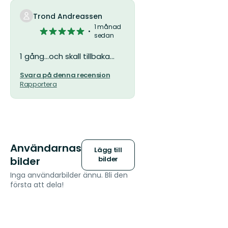
stjärnor
Trond Andreassen
1 månad
5
sedan
av
5
1 gång...och skall tillbaka...
stjärnor
Svara på denna recension
Rapportera
Användarnas
Lägg till
bilder
bilder
Inga användarbilder ännu. Bli den
första att dela!