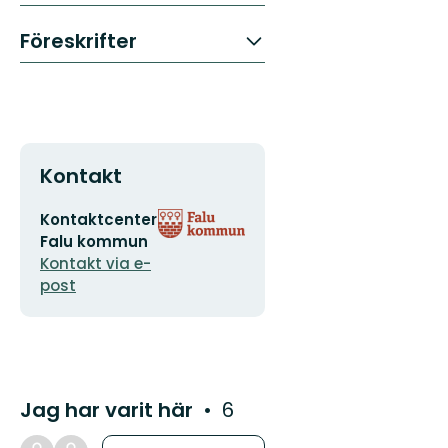
Föreskrifter
Kontakt
E-
Organisationens
Kontaktcenter
postadress
logotyp
Falu kommun
Kontakt via e-
post
Jag har varit här
6