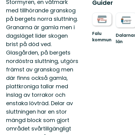
Stormyren, en våtmark
Guider
med tillhörande granskog
på bergets norra sluttning.
Granarna är gamla men i
Falu
dagsläget lider skogen
Dalarna
kommun
län
brist på död ved.
Välkommen
Välkomm
ut
Glasgården, på bergets
till
i
Dalarnas
nordöstra sluttning, utgörs
äventyret!
fantastis
främst av granskog men
natur!
där finns också gamla,
plattkroniga tallar med
inslag av torrakor och
enstaka lövträd. Delar av
sluttningen har en stor
mängd block som gjort
området svårtillgängligt