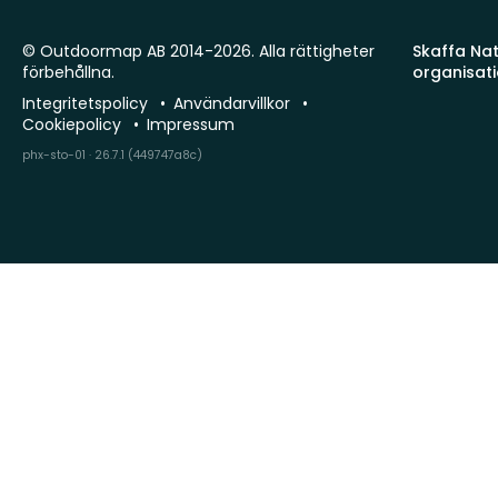
© Outdoormap AB 2014-2026. Alla rättigheter
Skaffa Natu
förbehållna.
organisat
Integritetspolicy
Användarvillkor
Cookiepolicy
Impressum
phx-sto-01 · 26.7.1 (449747a8c)