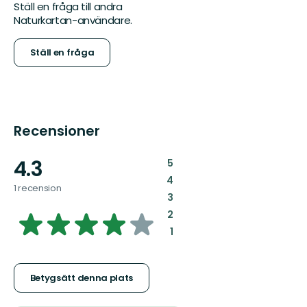
Ställ en fråga till andra
Naturkartan-användare.
Ställ en fråga
Recensioner
4.3
:
5
:
4
1 recension
:
3
4.258019525801953
:
2
:
1
av
5
Betygsätt denna plats