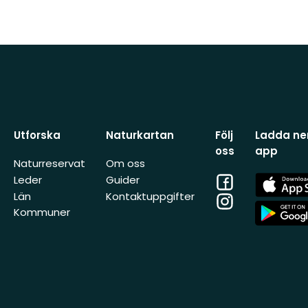
Utforska
Naturkartan
Följ
Ladda ner
oss
app
Naturreservat
Om oss
Facebook
App
Leder
Guider
Store
Län
Kontaktuppgifter
Instagram
App
Kommuner
Store