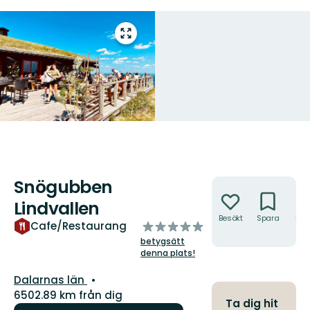
Gå
till
helskärmsläge
Snögubben
Åtgärder
Lindvallen
Besökt
Spara
Hitt
av
Cafe/Restaurang
hit
5
betygsätt
stjärnor
denna plats!
Län:
Dalarnas län
6502.89 km från dig
Ta dig hit