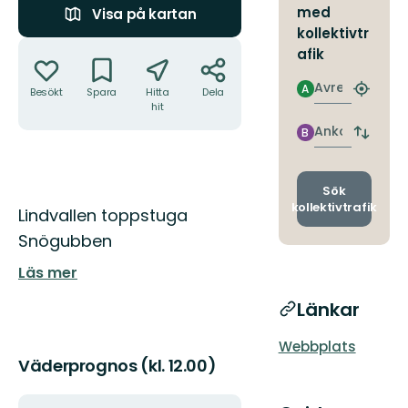
med
Visa på kartan
kollektivtr
Åtgärder
afik
Avresa
A
Besökt
Spara
Hitta
Dela
Hitta
hit
närmas
hållpla
Ankomst
B
Byt
avgång
och
ankomst
Sök
kollektivtrafik
Beskrivning
Lindvallen toppstuga
Snögubben
Läs mer
Länkar
Webbplats
Väderprognos (kl. 12.00)