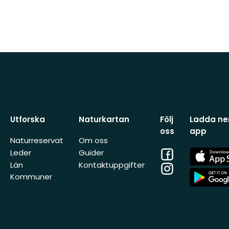
Utforska
Naturkartan
Följ
Ladda ner
oss
app
Naturreservat
Om oss
Facebook
App
Leder
Guider
Store
Län
Kontaktuppgifter
Instagram
App
Kommuner
Store