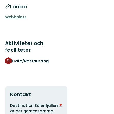
Länkar
Webbplats
Aktiviteter och
faciliteter
Cafe/Restaurang
Kontakt
Adress
Organisationens
Destination Sälenfjällen
logotyp
är det gemensamma