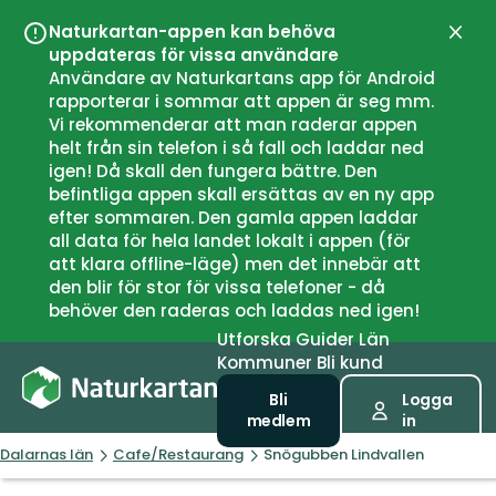
Naturkartan-appen kan behöva
Stän
uppdateras för vissa användare
Användare av Naturkartans app för Android
rapporterar i sommar att appen är seg mm.
Vi rekommenderar att man raderar appen
helt från sin telefon i så fall och laddar ned
igen! Då skall den fungera bättre. Den
befintliga appen skall ersättas av en ny app
efter sommaren. Den gamla appen laddar
all data för hela landet lokalt i appen (för
att klara offline-läge) men det innebär att
den blir för stor för vissa telefoner - då
behöver den raderas och laddas ned igen!
Utforska
Guider
Län
Kommuner
Bli kund
Bli
Logga
medlem
in
Dalarnas län
Cafe/Restaurang
Snögubben Lindvallen