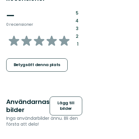
—
:
5
:
4
0 recensioner
:
3
av
:
2
:
1
5
stjärnor
Betygsätt denna plats
Användarnas
Lägg till
bilder
bilder
Inga användarbilder ännu. Bli den
första att dela!