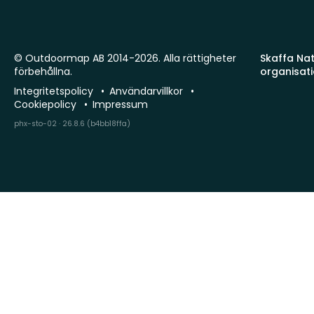
© Outdoormap AB 2014-2026. Alla rättigheter
Skaffa Natu
förbehållna.
organisat
Integritetspolicy
Användarvillkor
Cookiepolicy
Impressum
phx-sto-02 · 26.8.6 (b4bb18ffa)