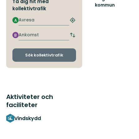
Ta dig hit med
kommun
kollektivtrafik
Välkommen
att
Avresa
A
utforska
Hitta
närmaste
Gagnefs
hållplats
fantastiska
Ankomst
B
Byt
natur!
avgångs-
och
ankomsthållplatser
Sök kollektivtrafik
Aktiviteter och
faciliteter
Vindskydd