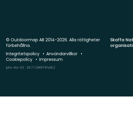
© Outdoormap AB 2014-2026. Alla rättigheter
Skaffa Natu
förbehållna.
organisat
Integritetspolicy
Användarvillkor
Cookiepolicy
Impressum
phx-sto-02 · 26.7.1 (449747a8c)