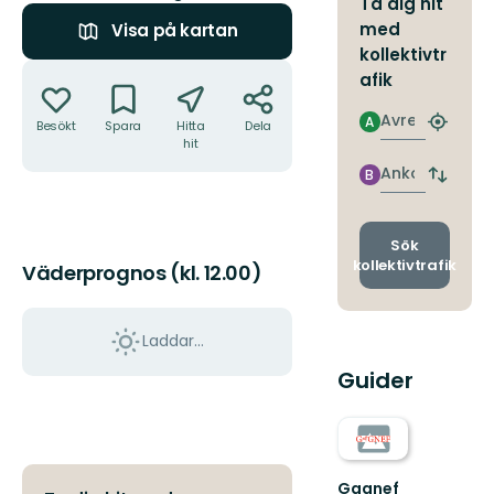
Ta dig hit
med
Visa på kartan
kollektivtr
Åtgärder
afik
Avresa
A
Besökt
Spara
Hitta
Dela
Hitta
hit
närmas
hållpla
Ankomst
B
Byt
avgång
och
ankomst
Sök
kollektivtrafik
Väderprognos (kl. 12.00)
Laddar...
Guider
Gagnef