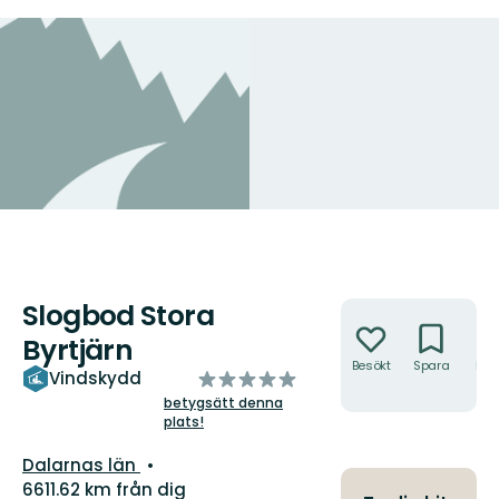
Slogbod Stora
Åtgärder
Byrtjärn
Besökt
Spara
Hitt
av
Vindskydd
hit
5
betygsätt denna
plats!
stjärnor
Län:
Dalarnas län
6611.62 km från dig