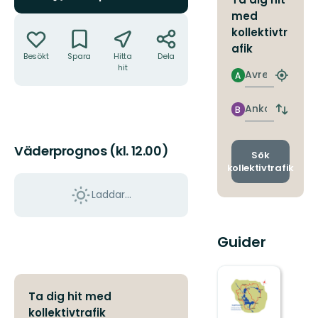
med
Åtgärder
kollektivtr
afik
Besökt
Spara
Hitta
Dela
hit
Avresa
A
Hitta
närmas
hållpla
Ankomst
B
Byt
avgång
och
Väderprognos (kl. 12.00)
ankomst
Sök
kollektivtrafik
Laddar...
Guider
Ta dig hit med
kollektivtrafik