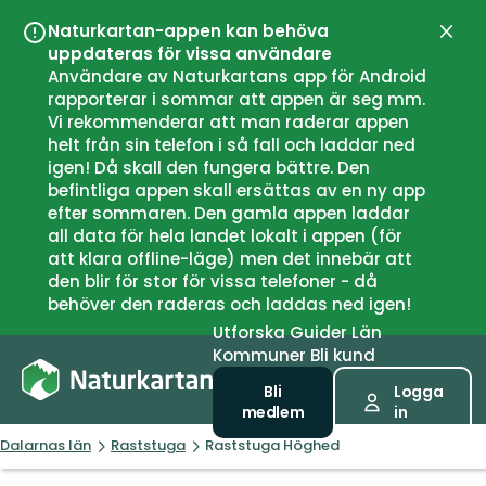
Naturkartan-appen kan behöva
Stän
uppdateras för vissa användare
Användare av Naturkartans app för Android
rapporterar i sommar att appen är seg mm.
Vi rekommenderar att man raderar appen
helt från sin telefon i så fall och laddar ned
igen! Då skall den fungera bättre. Den
befintliga appen skall ersättas av en ny app
efter sommaren. Den gamla appen laddar
all data för hela landet lokalt i appen (för
att klara offline-läge) men det innebär att
den blir för stor för vissa telefoner - då
behöver den raderas och laddas ned igen!
Utforska
Guider
Län
Kommuner
Bli kund
Bli
Logga
medlem
in
Dalarnas län
Raststuga
Raststuga Höghed