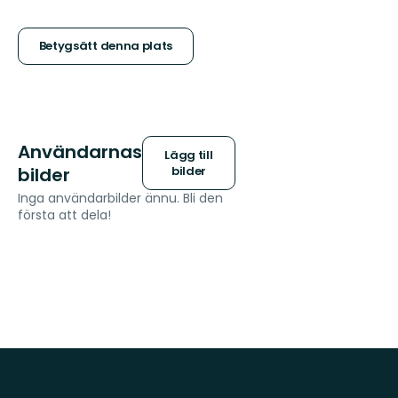
5
stjärnor
Betygsätt denna plats
Användarnas
Lägg till
bilder
bilder
Inga användarbilder ännu. Bli den
första att dela!