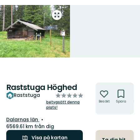
Gå
till
helskärmsläge
Raststuga Höghed
Åtgärder
av
Raststuga
5
Besökt
Spara
Hitt
betygsätt denna
hit
plats!
stjärnor
Län:
Dalarnas län
6569.61 km från dig
Visa på kartan
Ta dig hit