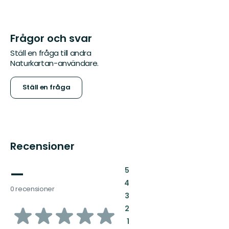
Frågor och svar
Ställ en fråga till andra
Naturkartan-användare.
Ställ en fråga
Recensioner
—
:
5
:
4
0 recensioner
:
3
av
:
2
:
1