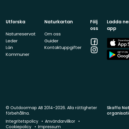
Utforska
Naturkartan
Följ
Ladda ner
oss
app
Naturreservat
Om oss
Facebook
App
Leder
Guider
Store
Län
Kontaktuppgifter
Instagram
App
Kommuner
Store
© Outdoormap AB 2014-2026. Alla rättigheter
Skaffa Natu
förbehållna.
organisat
Integritetspolicy
Användarvillkor
Cookiepolicy
Impressum