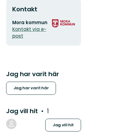
Kontakt
E-
Organisationens
Mora kommun
postadress
logotyp
Kontakt via e-
post
Jag har varit här
Jag har varit här
Jag vill hit
1
Jag vill hit