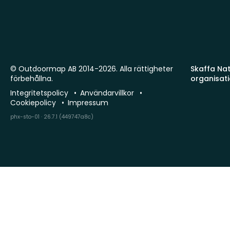
© Outdoormap AB 2014-2026. Alla rättigheter
Skaffa Natu
förbehållna.
organisat
Integritetspolicy
Användarvillkor
Cookiepolicy
Impressum
phx-sto-01 · 26.7.1 (449747a8c)