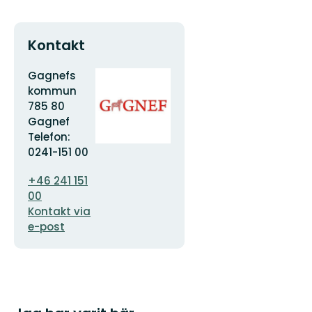
Kontakt
Adress
Organisationens
Gagnefs
logotyp
kommun
785 80
Gagnef
Telefon:
0241-151 00
E-
+46 241 151
postadress
00
Kontakt via
e-post