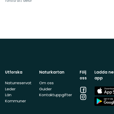
första att dela!
Utforska
Naturkartan
Följ
Ladda ner
oss
app
Naturreservat
Om oss
Facebook
App
Leder
Guider
Store
Län
Kontaktuppgifter
Instagram
App
Kommuner
Store