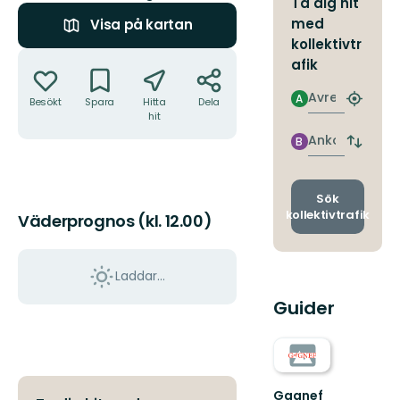
Ta dig hit
med
Visa på kartan
kollektivtr
Åtgärder
afik
Avresa
A
Besökt
Spara
Hitta
Dela
Hitta
hit
närmas
hållpla
Ankomst
B
Byt
avgång
och
ankomst
Sök
kollektivtrafik
Väderprognos (kl. 12.00)
Laddar...
Guider
Gagnef