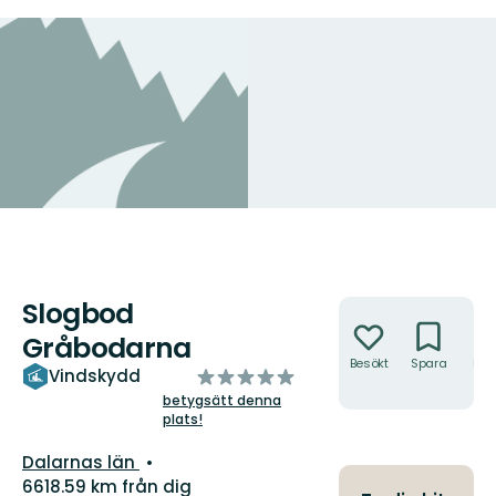
Slogbod
Åtgärder
Gråbodarna
Besökt
Spara
Hitt
av
Vindskydd
hit
5
betygsätt denna
plats!
stjärnor
Län:
Dalarnas län
6618.59 km från dig