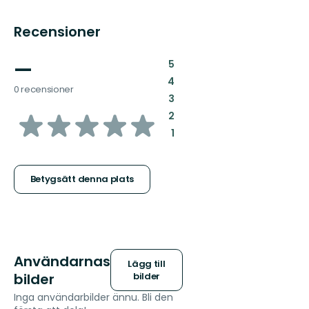
Recensioner
—
:
5
:
4
0 recensioner
:
3
av
:
2
:
1
5
stjärnor
Betygsätt denna plats
Användarnas
Lägg till
bilder
bilder
Inga användarbilder ännu. Bli den