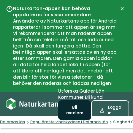
Naturkartan-appen kan behöva
Stän
uppdateras för vissa användare
Användare av Naturkartans app för Android
rapporterar i sommar att appen är seg mm.
Vi rekommenderar att man raderar appen
helt från sin telefon i så fall och laddar ned
igen! Då skall den fungera bättre. Den
befintliga appen skall ersättas av en ny app
efter sommaren. Den gamla appen laddar
all data för hela landet lokalt i appen (för
att klara offline-läge) men det innebär att
den blir för stor för vissa telefoner - då
behöver den raderas och laddas ned igen!
Utforska
Guider
Län
Kommuner
Bli kund
Bli
Logga
medlem
in
Dalarnas län
Populäraste vindskydden i Dalarnas län
Slogbod 