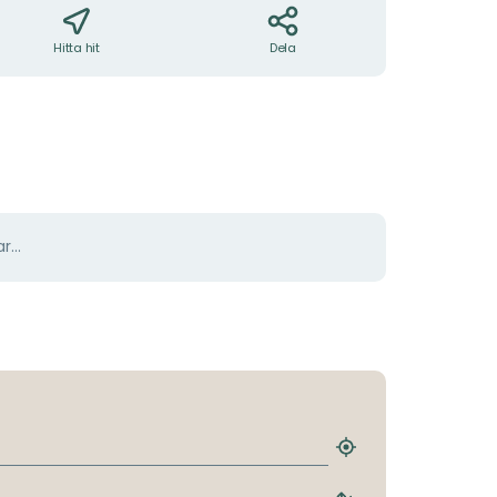
Hitta hit
Dela
r...
Hitta
närmaste
hållplats