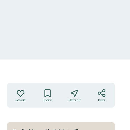
Åtgärder
Besökt
Spara
Hitta hit
Dela