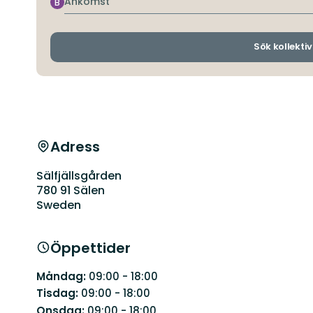
Ankomst
B
Sök kollektiv
Adress
Sälfjällsgården
780 91 Sälen
Sweden
Öppettider
Måndag:
09:00 - 18:00
Tisdag:
09:00 - 18:00
Onsdag:
09:00 - 18:00