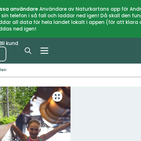
issa användare
Användare av Naturkartans app för Andr
n telefon i så fall och laddar ned igen! Då skall den fun
 all data för hela landet lokalt i appen (för att klara of
addas ned igen!
Bli kund
len
Gå
till
helskärmsläge