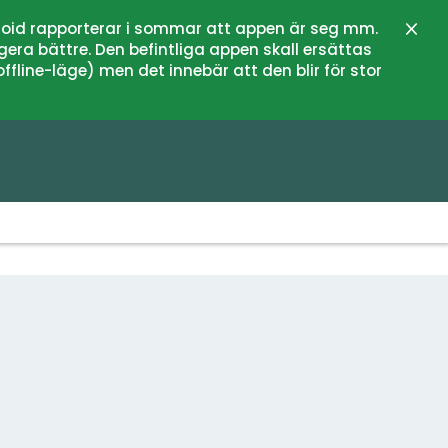
oid rapporterar i sommar att appen är seg mm.
Stän
gera bättre. Den befintliga appen skall ersättas
fline-läge) men det innebär att den blir för stor