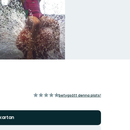
av
betygsätt denna plats!
5
stjärnor
 kartan