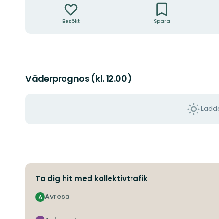
Besökt
Spara
Väderprognos (kl. 12.00)
Ladda
Ta dig hit med kollektivtrafik
Avresa
A