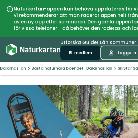
Naturkartan-appen kan behöva uppdateras för v
Vi rekommenderar att man raderar appen helt från si
av en ny app efter sommaren. Den gamla appen laddar
för vissa telefoner - då behöver den raderas och l
Utforska
Guider
Län
Kommuner
Bli medlem
Logga in
Dalarnas län
Bästa naturnära boendet i Dalarnas län
SkiStar Sä