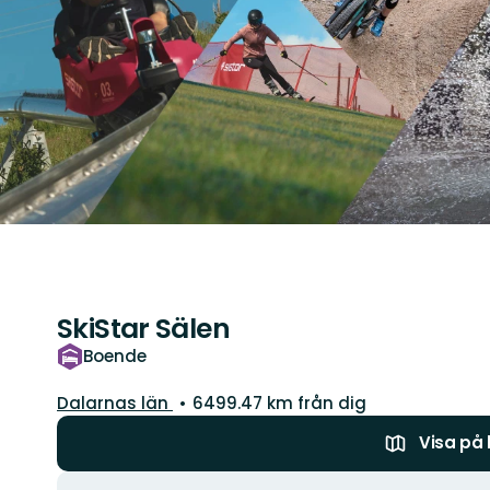
SkiStar Sälen
Boende
Län:
Dalarnas län
6499.47 km från dig
Visa på
Åtgärder