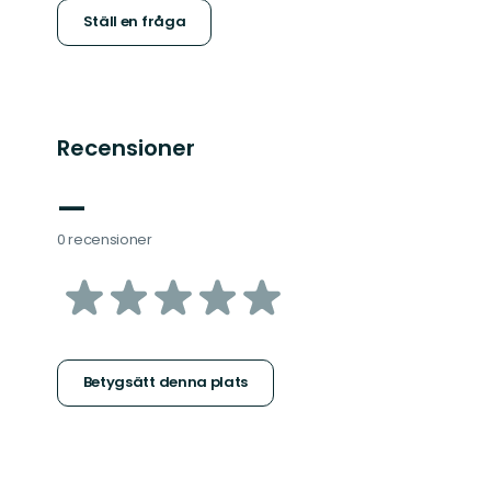
Ställ en fråga
Recensioner
—
0 recensioner
av
5
stjärnor
Betygsätt denna plats