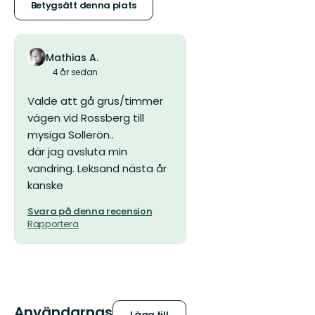
stjärnor
Betygsätt denna plats
Mathias A.
4 år sedan
Valde att gå grus/timmer
vägen vid Rossberg till
mysiga Sollerön..
där jag avsluta min
vandring. Leksand nästa år
kanske
Svara på denna recension
Rapportera
Användarnas
Lägg till