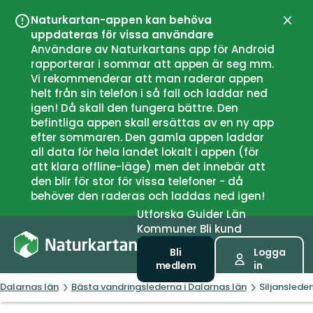
Naturkartan-appen kan behöva
Stän
uppdateras för vissa användare
Användare av Naturkartans app för Android
rapporterar i sommar att appen är seg mm.
Vi rekommenderar att man raderar appen
helt från sin telefon i så fall och laddar ned
igen! Då skall den fungera bättre. Den
befintliga appen skall ersättas av en ny app
efter sommaren. Den gamla appen laddar
all data för hela landet lokalt i appen (för
att klara offline-läge) men det innebär att
den blir för stor för vissa telefoner - då
behöver den raderas och laddas ned igen!
Utforska
Guider
Län
Kommuner
Bli kund
Bli
Logga
medlem
in
Dalarnas län
Bästa vandringslederna i Dalarnas län
Siljansleden