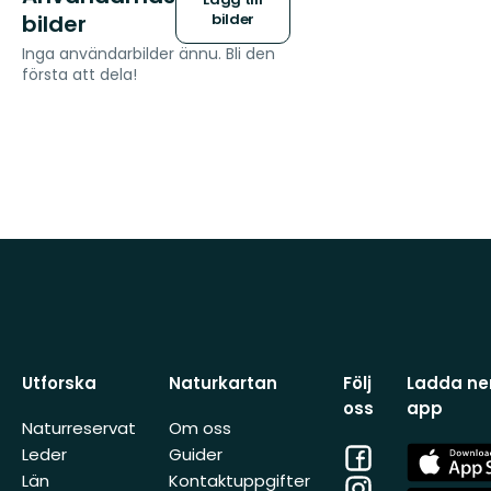
bilder
bilder
Inga användarbilder ännu. Bli den
första att dela!
Utforska
Naturkartan
Följ
Ladda ner
oss
app
Naturreservat
Om oss
Facebook
App
Leder
Guider
Store
Län
Kontaktuppgifter
Instagram