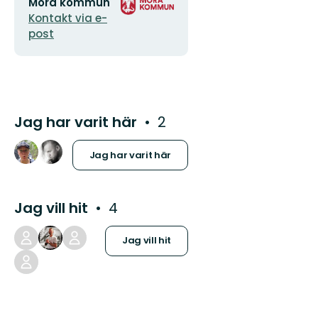
E-
Organisationens
Mora kommun
postadress
logotyp
Kontakt via e-
post
Jag har varit här
2
Jag har varit här
Jag vill hit
4
Jag vill hit