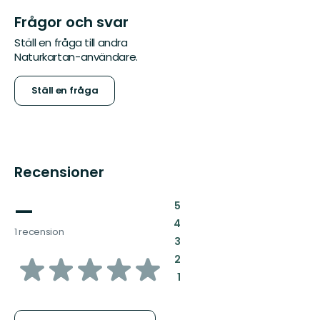
Frågor och svar
Ställ en fråga till andra
Naturkartan-användare.
Ställ en fråga
Recensioner
—
:
5
:
4
1 recension
:
3
av
:
2
:
1
5