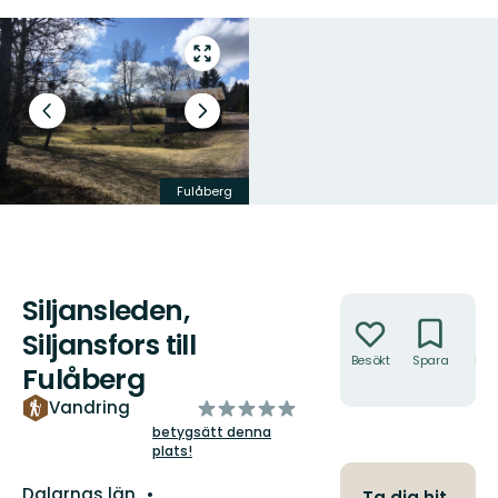
Gå
till
helskärmsläge
Föregående
Nästa
bild
bildspel
Fulåberg
Fulåberg
Siljansleden,
Åtgärder
Siljansfors till
Besökt
Spara
Hitt
Fulåberg
hit
av
Vandring
5
betygsätt denna
plats!
stjärnor
Län:
Dalarnas län
Ta dig hit