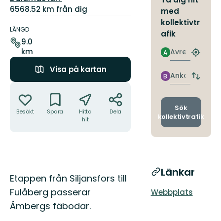
6568.52 km från dig
med
Information
kollektivtr
om
LÄNGD
afik
leden
9.0
km
Avresa
A
Hitta
närmas
Visa på kartan
hållpla
Ankomst
B
Byt
Åtgärder
avgång
och
ankomst
Sök
Besökt
Spara
Hitta
Dela
kollektivtrafik
hit
Länkar
Beskrivning
Etappen från Siljansfors till
Fulåberg passerar
Webbplats
Åmbergs fäbodar.