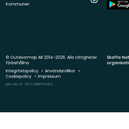
App
Kommuner
Store
© Outdoormap AB 2014-2026. Alla rättigheter
Skaffa Natu
förbehållna.
organisat
Integritetspolicy
Användarvillkor
Cookiepolicy
Impressum
phx-sto-01 · 26.7.1 (449747a8c)