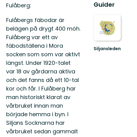
Guider
Fulåberg:
Fulåbergs fäbodar är
belägen på drygt 400 möh.
Fulåberg var ett av
fäbodställena i Mora
Siljansleden
socken som som var aktivt
Välkommen
till
längst. Under 1920-talet
Siljansleden!
var 18 av gårdarna aktiva
och det fanns då ett 10-tal
kor och får. I Fulåberg har
man historiskt klarat av
vårbruket innan man
började hemma i byn. I
Siljans Socknarna har
vårbruket sedan gammalt