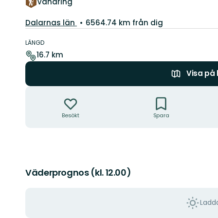
Vandring
Län:
Dalarnas län
6564.74 km från dig
Information
om
LÄNGD
leden
16.7 km
Visa på
Åtgärder
Besökt
Spara
Väderprognos (kl. 12.00)
Ladda