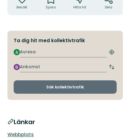
Besökt
Spara
Hitta hit
Dela
Ta dig hit med kollektivtrafik
Avresa
A
Hitta
närmaste
hållplats
Ankomst
B
Byt
avgångs-
och
ankomsthållp
Sök kollektivtrafik
Länkar
Webbplats