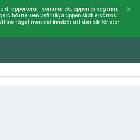
oid rapporterar i sommar att appen är seg mm.
Stän
gera bättre. Den befintliga appen skall ersättas
fline-läge) men det innebär att den blir för stor