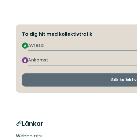
Ta dig hit med kollektivtrafik
Avresa
A
Ankomst
B
Sök kollektiv
Länkar
Webbplats