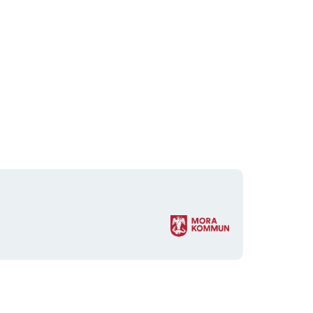
Organisationens
logotyp