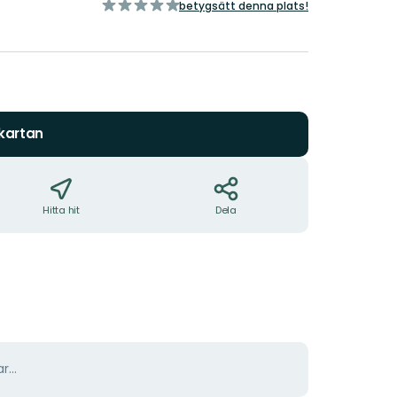
av
betygsätt denna plats!
5
stjärnor
 kartan
Hitta hit
Dela
r...