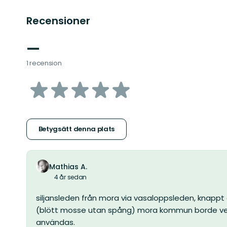
Recensioner
—
1 recension
av
5
stjärnor
Betygsätt denna plats
Mathias A.
4 år sedan
siljansleden från mora via vasaloppsleden, knappt 
(blött mosse utan spång) mora kommun borde verk
användas.