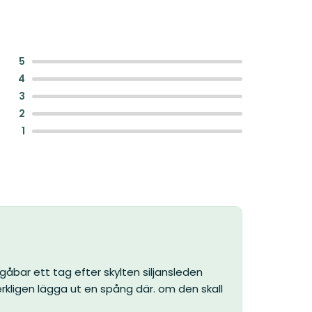
:
5
:
4
:
3
:
2
:
1
gåbar ett tag efter skylten siljansleden
ligen lägga ut en spång där. om den skall