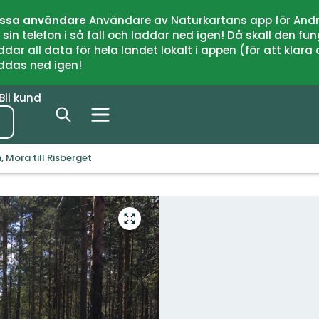
issa användare
Användare av Naturkartans app för Andr
n telefon i så fall och laddar ned igen! Då skall den fun
 all data för hela landet lokalt i appen (för att klara of
addas ned igen!
Bli kund
, Mora till Risberget
Gå
till
helskärmsläge