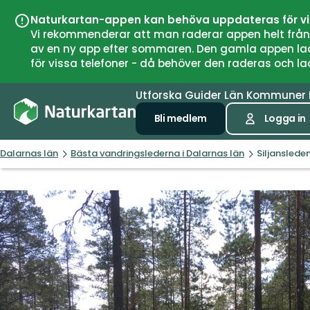
Naturkartan-appen kan behöva uppdateras för v
Vi rekommenderar att man raderar appen helt från si
av en ny app efter sommaren. Den gamla appen laddar
för vissa telefoner - då behöver den raderas och l
Utforska
Guider
Län
Kommuner
Bli medlem
Logga in
Dalarnas län
Bästa vandringslederna i Dalarnas län
Siljansleden