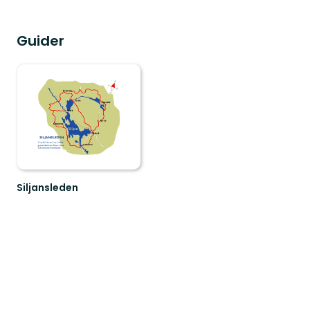
Guider
Siljansleden
Välkommen
till
Siljansleden!