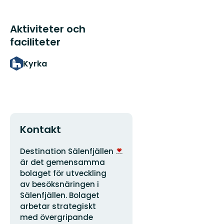
Aktiviteter och
faciliteter
Kyrka
Kontakt
Adress
Organisationens
Destination Sälenfjällen
logotyp
är det gemensamma
bolaget för utveckling
av besöksnäringen i
Sälenfjällen. Bolaget
arbetar strategiskt
med övergripande