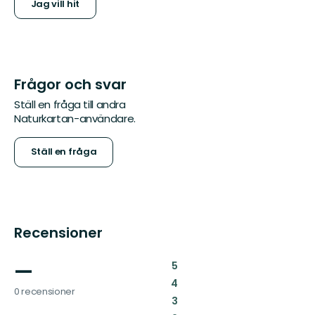
Jag vill hit
Frågor och svar
Ställ en fråga till andra
Naturkartan-användare.
Ställ en fråga
Recensioner
—
:
5
:
4
0 recensioner
:
3