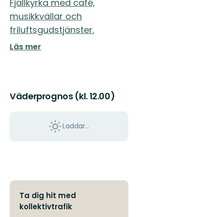
Fjällkyrka med café,
fantastiska
musikkvällar och
fjällvärld
fylld...
friluftsgudstjänster.
Läs mer
Väderprognos (kl. 12.00)
Laddar...
Ta dig hit med
kollektivtrafik