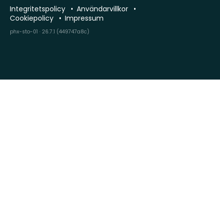
Integritetspolicy
Användarvillkor
Cookiepolicy
Impressum
phx-sto-01 · 26.7.1 (449747a8c)