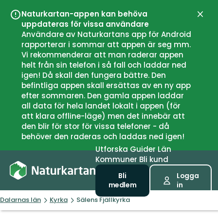
Naturkartan-appen kan behöva
Stän
uppdateras för vissa användare
Användare av Naturkartans app för Android
rapporterar i sommar att appen är seg mm.
Vi rekommenderar att man raderar appen
helt från sin telefon i så fall och laddar ned
igen! Då skall den fungera bättre. Den
befintliga appen skall ersättas av en ny app
efter sommaren. Den gamla appen laddar
all data för hela landet lokalt i appen (för
att klara offline-läge) men det innebär att
den blir för stor för vissa telefoner - då
behöver den raderas och laddas ned igen!
Utforska
Guider
Län
Kommuner
Bli kund
Bli
Logga
medlem
in
Dalarnas län
Kyrka
Sälens Fjällkyrka