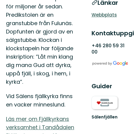
Länkar
för miljoner år sedan.
Predikstolen är en
Webbplats
granstubbe från Fulunäs.
Dopfunten är gjord av en
Kontaktuppgi
sälgstubbe. Klockan i
+46 280 59 31
klockstapeln har följande
00
inskription: ”Låt min klang
dig mana Gud att dyrka,
uppå fjäll, i skog, i hem, i
kyrka”.
Guider
Vid Sälens fjällkyrka finns
en vacker minneslund.
Sälenfjällen
Läs mer om Fjällkyrkans
Välkommen
verksamhet i Tandådalen
till
vår