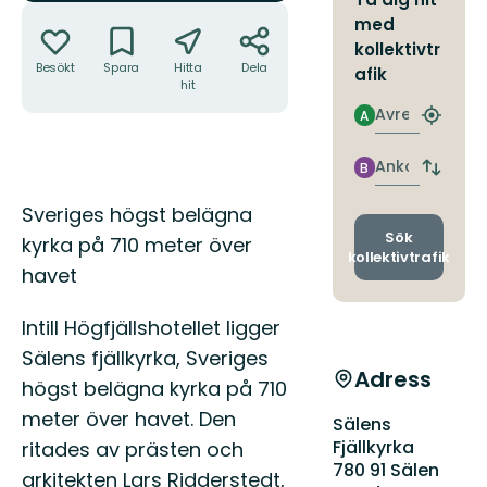
Åtgärder
med
kollektivtr
Besökt
Spara
Hitta
Dela
afik
hit
Avresa
A
Hitta
närmas
hållpla
Ankomst
B
Byt
avgång
Beskrivning
Sveriges högst belägna
och
ankomst
Sök
kyrka på 710 meter över
kollektivtrafik
havet
Intill Högfjällshotellet ligger
Sälens fjällkyrka, Sveriges
Adress
högst belägna kyrka på 710
meter över havet. Den
Sälens
Fjällkyrka
ritades av prästen och
780 91 Sälen
arkitekten Lars Ridderstedt,