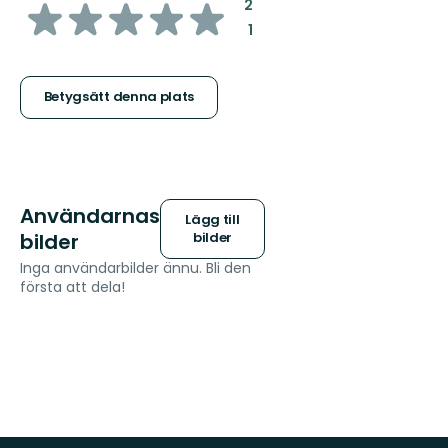
av
:
2
:
1
5
stjärnor
Betygsätt denna plats
Användarnas
Lägg till
bilder
bilder
Inga användarbilder ännu. Bli den
första att dela!