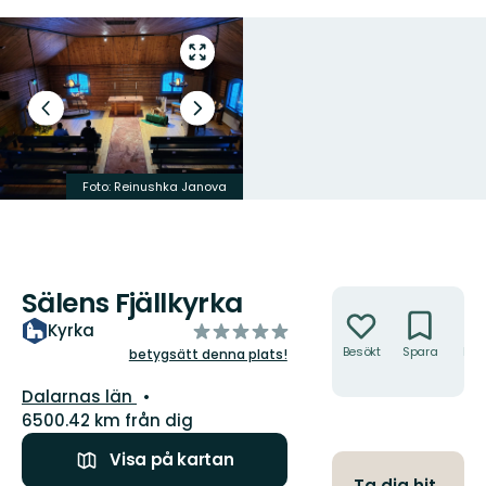
Gå
till
helskärmsläge
Föregående
Nästa
bild
bildspel
Foto:
Reinushka Janova
Foto:
Roger Urbanski
Sälens Fjällkyrka
Åtgärder
av
Kyrka
5
Besökt
Spara
Hitt
betygsätt denna plats!
hit
stjärnor
Län:
Dalarnas län
6500.42 km från dig
Visa på kartan
Ta dig hit