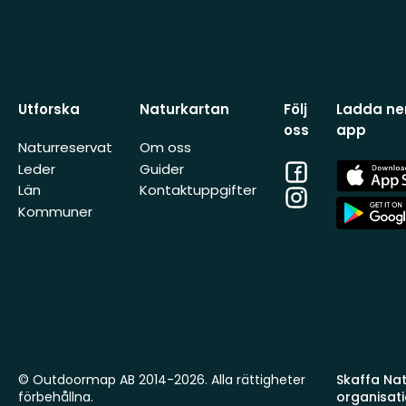
Utforska
Naturkartan
Följ
Ladda ner
oss
app
Naturreservat
Om oss
Facebook
App
Leder
Guider
Store
Län
Kontaktuppgifter
Instagram
App
Kommuner
Store
© Outdoormap AB 2014-2026. Alla rättigheter
Skaffa Natu
förbehållna.
organisat