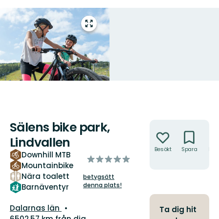
Gå
till
helskärmsläge
Sälens bike park,
Åtgärder
Lindvallen
Besökt
Spara
Hitt
Downhill MTB
av
hit
Mountainbike
5
Nära toalett
betygsätt
stjärnor
denna plats!
Barnäventyr
Län:
Dalarnas län
Ta dig hit
6502.57 km från dig