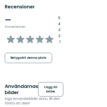
Recensioner
—
:
5
:
4
0 recensioner
:
3
av
:
2
:
1
5
stjärnor
Betygsätt denna plats
Användarnas
Lägg till
bilder
bilder
Inga användarbilder ännu. Bli den
första att dela!