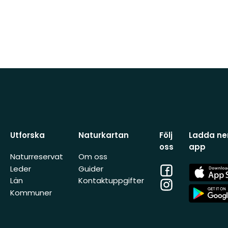
Utforska
Naturkartan
Följ
Ladda ner
oss
app
Naturreservat
Om oss
Facebook
App
Leder
Guider
Store
Län
Kontaktuppgifter
Instagram
App
Kommuner
Store