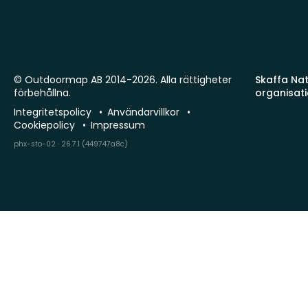
© Outdoormap AB 2014-2026. Alla rättigheter
Skaffa Natu
förbehållna.
organisat
Integritetspolicy
Användarvillkor
Cookiepolicy
Impressum
phx-sto-02 · 26.7.1 (449747a8c)