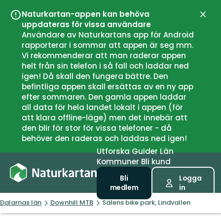
Naturkartan-appen kan behöva
Stän
uppdateras för vissa användare
Användare av Naturkartans app för Android
rapporterar i sommar att appen är seg mm.
Vi rekommenderar att man raderar appen
helt från sin telefon i så fall och laddar ned
igen! Då skall den fungera bättre. Den
befintliga appen skall ersättas av en ny app
efter sommaren. Den gamla appen laddar
all data för hela landet lokalt i appen (för
att klara offline-läge) men det innebär att
den blir för stor för vissa telefoner - då
behöver den raderas och laddas ned igen!
Utforska
Guider
Län
Kommuner
Bli kund
Bli
Logga
medlem
in
Dalarnas län
Downhill MTB
Sälens bike park, Lindvallen