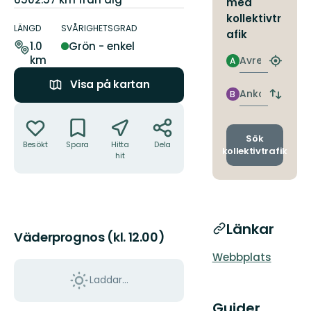
med
Information
kollektivtr
om
LÄNGD
SVÅRIGHETSGRAD
afik
leden
1.0
Grön - enkel
km
Avresa
A
Hitta
närmas
Visa på kartan
hållpla
Ankomst
B
Byt
Åtgärder
avgång
och
ankomst
Sök
Besökt
Spara
Hitta
Dela
kollektivtrafik
hit
Länkar
Väderprognos (kl. 12.00)
Webbplats
Laddar...
Guider