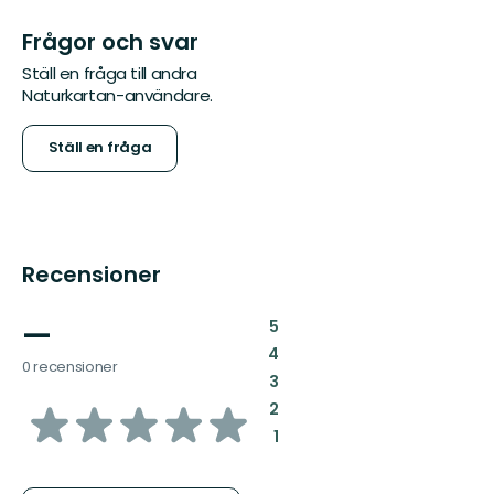
Frågor och svar
Ställ en fråga till andra
Naturkartan-användare.
Ställ en fråga
Recensioner
—
:
5
:
4
0 recensioner
:
3
av
:
2
:
1
5