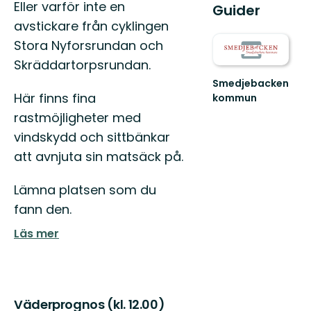
Eller varför inte en
Guider
avstickare från cyklingen
Stora Nyforsrundan och
Skräddartorpsrundan.
Smedjebacken
Här finns fina
kommun
Naturen
rastmöjligheter med
i
vindskydd och sittbänkar
Smedjebackens
kommun
att avnjuta sin matsäck på.
erbjuder
en
Lämna platsen som du
mång...
fann den.
Läs mer
Väderprognos (kl. 12.00)