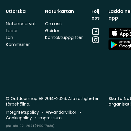
Utforska
Naturkartan
Följ
Ladda ner
oss
app
Naturreservat
Om oss
Facebook
App
Leder
Guider
Store
Län
Kontaktuppgifter
Instagram
App
Kommuner
Store
© Outdoormap AB 2014-2026. Alla rättigheter
Skaffa Natu
förbehållna.
organisat
Integritetspolicy
Användarvillkor
Cookiepolicy
Impressum
phx-sto-02 · 26.7.1 (449747a8c)