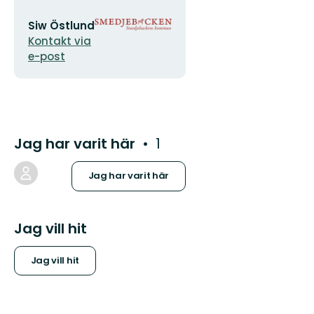
E-
Organisationens
Siw Östlund
postadress
logotyp
Kontakt via
e-post
Jag har varit här
1
Jag har varit här
Jag vill hit
Jag vill hit