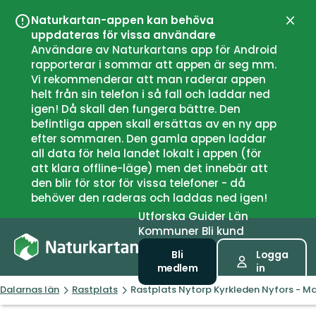
Naturkartan-appen kan behöva
Stän
uppdateras för vissa användare
Användare av Naturkartans app för Android
rapporterar i sommar att appen är seg mm.
Vi rekommenderar att man raderar appen
helt från sin telefon i så fall och laddar ned
igen! Då skall den fungera bättre. Den
befintliga appen skall ersättas av en ny app
efter sommaren. Den gamla appen laddar
all data för hela landet lokalt i appen (för
att klara offline-läge) men det innebär att
den blir för stor för vissa telefoner - då
behöver den raderas och laddas ned igen!
Utforska
Guider
Län
Kommuner
Bli kund
Bli
Logga
medlem
in
Dalarnas län
Rastplats
Rastplats Nytorp Kyrkleden Nyfors - M