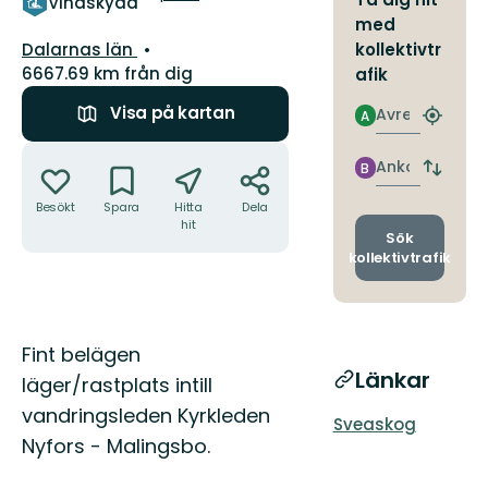
Vindskydd
med
Län:
Dalarnas län
kollektivtr
6667.69 km från dig
afik
Visa på kartan
Avresa
A
Hitta
närmas
Åtgärder
hållpla
Ankomst
B
Byt
avgång
Besökt
Spara
Hitta
Dela
och
hit
ankomst
Sök
kollektivtrafik
Beskrivning
Fint belägen
Länkar
läger/rastplats intill
vandringsleden Kyrkleden
Sveaskog
Nyfors - Malingsbo.