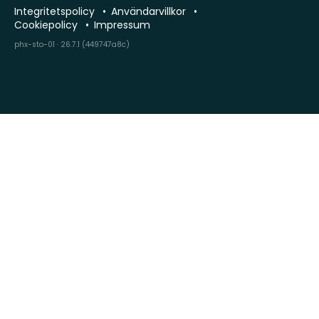
Integritetspolicy
Användarvillkor
Cookiepolicy
Impressum
phx-sto-01 · 26.7.1 (449747a8c)