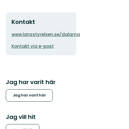
Kontakt
Adress
Organisationens
www.lansstyrelsen.se/dalarna
logotyp
E-
Kontakt via e-post
postadress
Jag har varit här
Jag har varit här
Jag vill hit