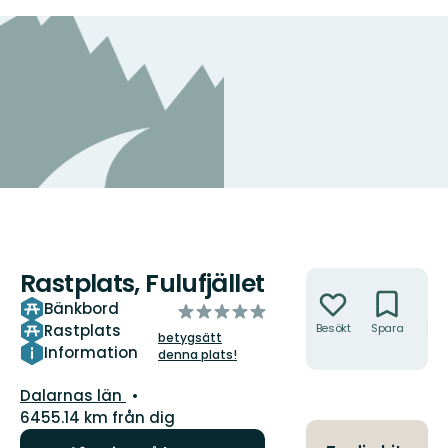
Rastplats, Fulufjället
Åtgärder
Bänkbord
av
Rastplats
Besökt
Spara
Hitt
5
betygsätt
hit
stjärnor
Information
denna plats!
Län:
Dalarnas län
6455.14 km från dig