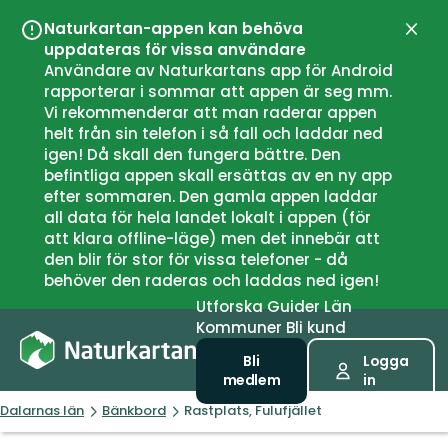
Naturkartan-appen kan behöva
Stän
uppdateras för vissa användare
Användare av Naturkartans app för Android
rapporterar i sommar att appen är seg mm.
Vi rekommenderar att man raderar appen
helt från sin telefon i så fall och laddar ned
igen! Då skall den fungera bättre. Den
befintliga appen skall ersättas av en ny app
efter sommaren. Den gamla appen laddar
all data för hela landet lokalt i appen (för
att klara offline-läge) men det innebär att
den blir för stor för vissa telefoner - då
behöver den raderas och laddas ned igen!
Utforska
Guider
Län
Kommuner
Bli kund
Bli
Logga
medlem
in
Dalarnas län
Bänkbord
Rastplats, Fulufjället