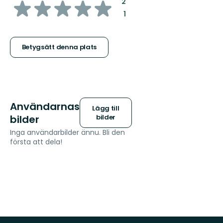
av
:
2
:
1
5
stjärnor
Betygsätt denna plats
Användarnas
Lägg till
bilder
bilder
Inga användarbilder ännu. Bli den
första att dela!