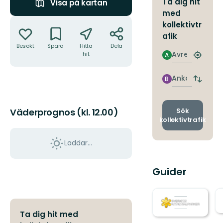
Ta dig hit
Visa på kartan
med
Åtgärder
kollektivtr
afik
Besökt
Spara
Hitta
Dela
Avresa
hit
A
Hitta
närmas
hållpla
Ankomst
B
Byt
avgång
och
ankomst
Sök
Väderprognos (kl. 12.00)
kollektivtrafik
Laddar...
Guider
Ta dig hit med