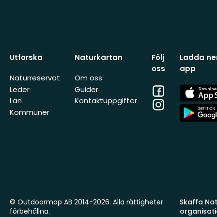
Utforska
Naturkartan
Följ
Ladda ner
oss
app
Naturreservat
Om oss
Facebook
App
Leder
Guider
Store
Län
Kontaktuppgifter
Instagram
App
Kommuner
Store
© Outdoormap AB 2014-2026. Alla rättigheter
Skaffa Natu
förbehållna.
organisat