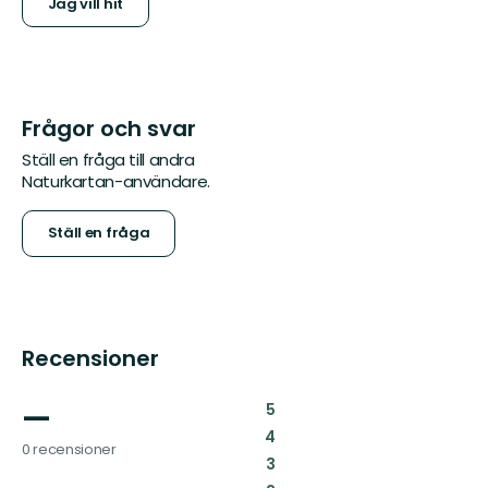
Jag vill hit
Frågor och svar
Ställ en fråga till andra
Naturkartan-användare.
Ställ en fråga
Recensioner
—
:
5
:
4
0 recensioner
:
3