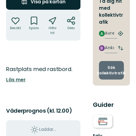
Ta dig hit
Visa på kartan
med
Åtgärder
kollektivtr
afik
Besökt
Spara
Hitta
Dela
Avresa
hit
A
Hitta
närmas
hållpla
Ankomst
B
Byt
avgång
och
ankomst
Beskrivning
Sök
Rastplats med rastbord.
kollektivtrafik
Läs mer
Guider
Väderprognos (kl. 12.00)
Laddar...
Falu