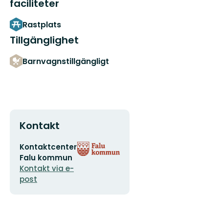
faciliteter
Rastplats
Tillgänglighet
Barnvagnstillgängligt
Kontakt
E-
Organisationens
Kontaktcenter
postadress
logotyp
Falu kommun
Kontakt via e-
post