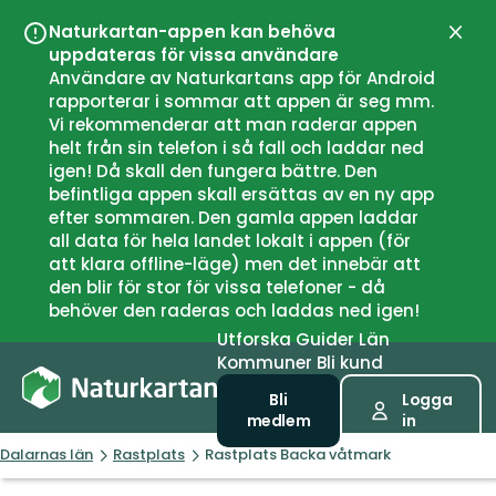
Naturkartan-appen kan behöva
Stän
uppdateras för vissa användare
Användare av Naturkartans app för Android
rapporterar i sommar att appen är seg mm.
Vi rekommenderar att man raderar appen
helt från sin telefon i så fall och laddar ned
igen! Då skall den fungera bättre. Den
befintliga appen skall ersättas av en ny app
efter sommaren. Den gamla appen laddar
all data för hela landet lokalt i appen (för
att klara offline-läge) men det innebär att
den blir för stor för vissa telefoner - då
behöver den raderas och laddas ned igen!
Utforska
Guider
Län
Kommuner
Bli kund
Bli
Logga
medlem
in
Dalarnas län
Rastplats
Rastplats Backa våtmark