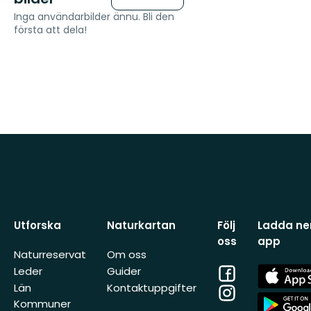
Inga användarbilder ännu. Bli den
första att dela!
Utforska
Naturkartan
Följ
Ladda ner
oss
app
Naturreservat
Om oss
Facebook
App
Leder
Guider
Store
Län
Kontaktuppgifter
Instagram
App
Kommuner