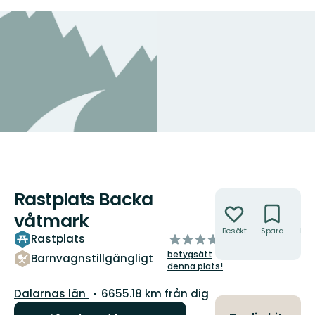
Rastplats Backa
Åtgärder
våtmark
Besökt
Spara
Hitt
av
Rastplats
hit
5
betygsätt
Barnvagnstillgängligt
stjärnor
denna plats!
Län:
Dalarnas län
6655.18 km från dig