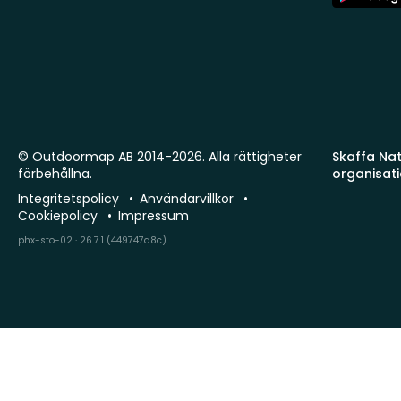
Store
© Outdoormap AB 2014-2026. Alla rättigheter
Skaffa Natu
förbehållna.
organisat
Integritetspolicy
Användarvillkor
Cookiepolicy
Impressum
phx-sto-02 · 26.7.1 (449747a8c)