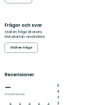
Frågor och svar
Ställ en fråga till andra
Naturkartan-användare.
Ställ en fråga
Recensioner
—
:
5
:
4
0 recensioner
:
3
:
2