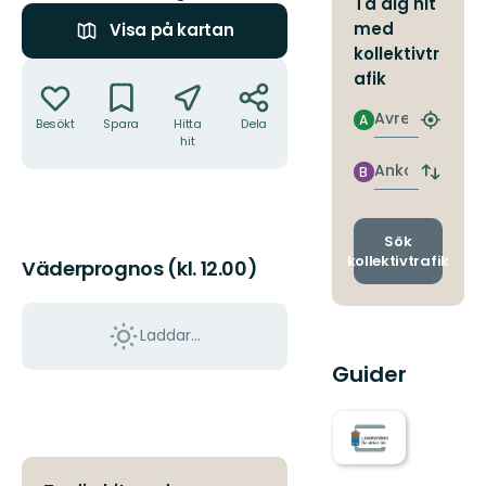
Ta dig hit
med
Visa på kartan
kollektivtr
Åtgärder
afik
Avresa
A
Besökt
Spara
Hitta
Dela
Hitta
hit
närmas
hållpla
Ankomst
B
Byt
avgång
och
ankomst
Sök
kollektivtrafik
Väderprognos (kl. 12.00)
Laddar...
Guider