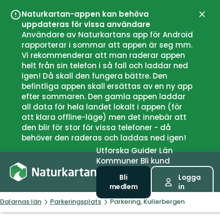
Naturkartan-appen kan behöva
Stän
uppdateras för vissa användare
Användare av Naturkartans app för Android
rapporterar i sommar att appen är seg mm.
Vi rekommenderar att man raderar appen
helt från sin telefon i så fall och laddar ned
igen! Då skall den fungera bättre. Den
befintliga appen skall ersättas av en ny app
efter sommaren. Den gamla appen laddar
all data för hela landet lokalt i appen (för
att klara offline-läge) men det innebär att
den blir för stor för vissa telefoner - då
behöver den raderas och laddas ned igen!
Utforska
Guider
Län
Kommuner
Bli kund
Bli
Logga
medlem
in
Dalarnas län
Parkeringsplats
Parkering, Kullerbergen