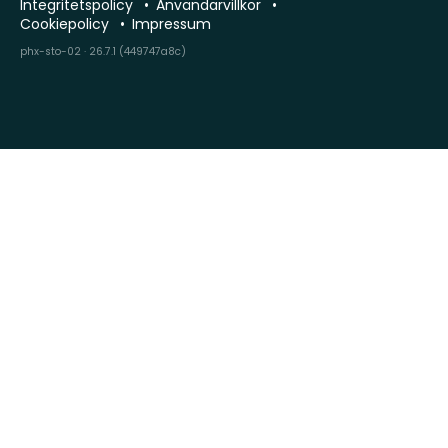
Integritetspolicy
Användarvillkor
Cookiepolicy
Impressum
phx-sto-02 · 26.7.1 (449747a8c)