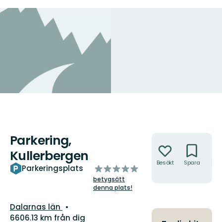
Parkering,
Åtgärder
Kullerbergen
Besökt
Spara
Hitt
av
Parkeringsplats
hit
5
betygsätt
stjärnor
denna plats!
Län:
Dalarnas län
6606.13 km från dig