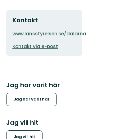
Kontakt
Adress
Organisationens
www.lansstyrelsen.se/dalarna
logotyp
E-
Kontakt via e-post
postadress
Jag har varit här
Jag har varit här
Jag vill hit
Jag vill hit