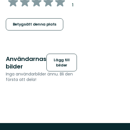
av
:
1
5
stjärnor
Betygsätt denna plats
Användarnas
Lägg till
bilder
bilder
Inga användarbilder ännu. Bli den
första att dela!