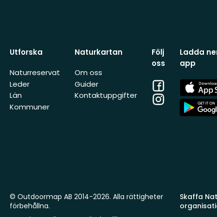
Utforska
Naturkartan
Följ
Ladda ner
oss
app
Naturreservat
Om oss
Facebook
App
Leder
Guider
Store
Län
Kontaktuppgifter
Instagram
App
Kommuner
Store
© Outdoormap AB 2014-2026. Alla rättigheter
Skaffa Natu
förbehållna.
organisat