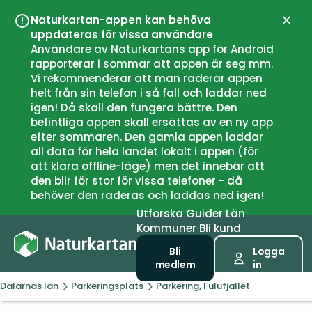
Naturkartan-appen kan behöva
Stän
uppdateras för vissa användare
Användare av Naturkartans app för Android
rapporterar i sommar att appen är seg mm.
Vi rekommenderar att man raderar appen
helt från sin telefon i så fall och laddar ned
igen! Då skall den fungera bättre. Den
befintliga appen skall ersättas av en ny app
efter sommaren. Den gamla appen laddar
all data för hela landet lokalt i appen (för
att klara offline-läge) men det innebär att
den blir för stor för vissa telefoner - då
behöver den raderas och laddas ned igen!
Utforska
Guider
Län
Kommuner
Bli kund
Bli
Logga
medlem
in
Dalarnas län
Parkeringsplats
Parkering, Fulufjället