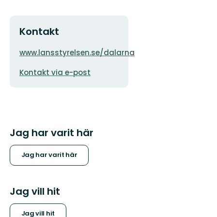
Kontakt
Adress
Organisationens
www.lansstyrelsen.se/dalarna
logotyp
E-
Kontakt via e-post
postadress
Jag har varit här
Jag har varit här
Jag vill hit
Jag vill hit