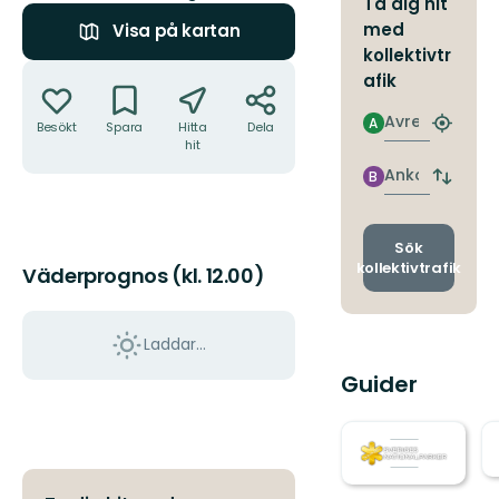
Ta dig hit
med
Visa på kartan
kollektivtr
Åtgärder
afik
Avresa
A
Besökt
Spara
Hitta
Dela
Hitta
hit
närmas
hållpla
Ankomst
B
Byt
avgång
och
ankomst
Sök
kollektivtrafik
Väderprognos (kl. 12.00)
Laddar...
Guider