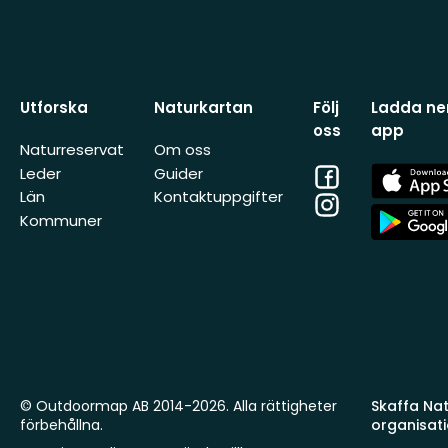
Utforska
Naturkartan
Följ
Ladda ner
oss
app
Naturreservat
Om oss
Facebook
App
Leder
Guider
Store
Län
Kontaktuppgifter
Instagram
App
Kommuner
Store
© Outdoormap AB 2014-2026. Alla rättigheter
Skaffa Natu
förbehållna.
organisat