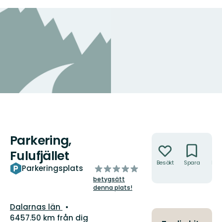
Parkering,
Åtgärder
Fulufjället
Besökt
Spara
Hitt
av
Parkeringsplats
hit
5
betygsätt
stjärnor
denna plats!
Län:
Dalarnas län
6457.50 km från dig