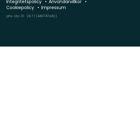
Integritetspolicy
Användarvillkor
Cookiepolicy
Impressum
phx-sto-01 · 26.7.1 (449747a8c)