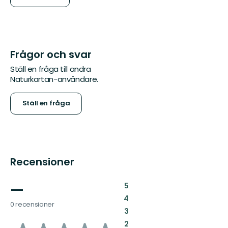
Frågor och svar
Ställ en fråga till andra
Naturkartan-användare.
Ställ en fråga
Recensioner
—
:
5
:
4
0 recensioner
:
3
:
2