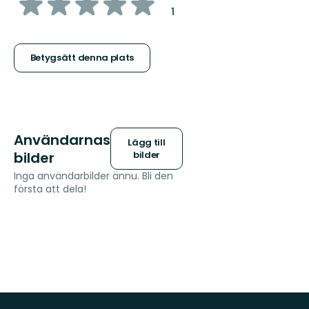
av
:
1
5
stjärnor
Betygsätt denna plats
Användarnas
Lägg till
bilder
bilder
Inga användarbilder ännu. Bli den
första att dela!