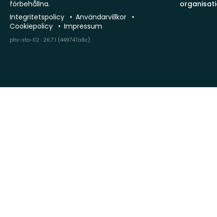
förbehållna.
organisat
Integritetspolicy
Användarvillkor
Cookiepolicy
Impressum
phx-sto-02 · 26.7.1 (449747a8c)