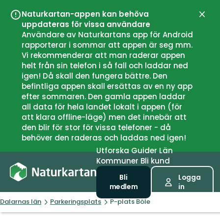
Naturkartan-appen kan behöva
Stän
uppdateras för vissa användare
Användare av Naturkartans app för Android
rapporterar i sommar att appen är seg mm.
Vi rekommenderar att man raderar appen
helt från sin telefon i så fall och laddar ned
igen! Då skall den fungera bättre. Den
befintliga appen skall ersättas av en ny app
efter sommaren. Den gamla appen laddar
all data för hela landet lokalt i appen (för
att klara offline-läge) men det innebär att
den blir för stor för vissa telefoner - då
behöver den raderas och laddas ned igen!
Utforska
Guider
Län
Kommuner
Bli kund
Bli
Logga
medlem
in
Dalarnas län
Parkeringsplats
P-plats Böle