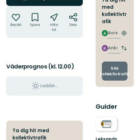
med
Åtgärder
kollektivtr
afik
Besökt
Spara
Hitta
Dela
hit
Avresa
A
Hitta
närmas
hållpla
Ankomst
B
Byt
avgång
och
Väderprognos (kl. 12.00)
ankomst
Sök
kollektivtrafik
Laddar...
Guider
Ta dig hit med
kollektivtrafik
Leksands