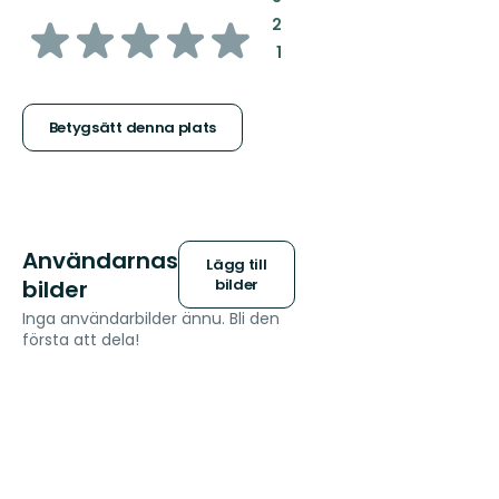
av
:
2
:
1
5
stjärnor
Betygsätt denna plats
Användarnas
Lägg till
bilder
bilder
Inga användarbilder ännu. Bli den
första att dela!