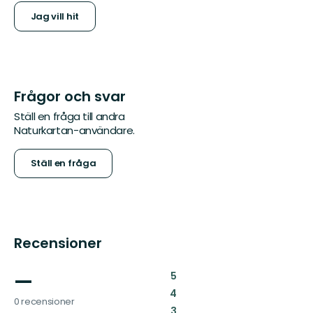
Jag vill hit
Frågor och svar
Ställ en fråga till andra
Naturkartan-användare.
Ställ en fråga
Recensioner
—
:
5
:
4
0 recensioner
:
3