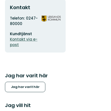
Kontakt
Adress
Organisationens
Telefon: 0247-
logotyp
80000
E-
Kundtjänst
postadress
Kontakt via e-
post
Jag har varit här
Jag har varit här
Jag vill hit