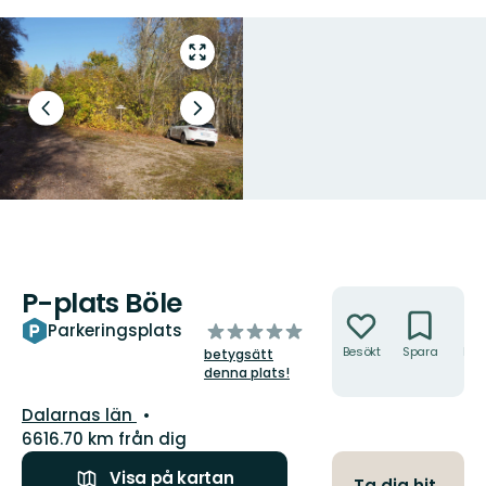
Gå
till
helskärmsläge
Föregående
Nästa
bild
bildspel
P-plats Böle
Åtgärder
av
Parkeringsplats
5
Besökt
Spara
Hitt
betygsätt
hit
stjärnor
denna plats!
Län:
Dalarnas län
6616.70 km från dig
Visa på kartan
Ta dig hit