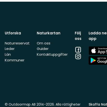
Utforska
Naturkartan
Följ
Ladda ner
oss
app
Naturreservat
Om oss
Facebook
App
Leder
Guider
Store
Län
Kontaktuppgifter
Instagram
App
Kommuner
Store
© Outdoormap AB 2014-2026. Alla rättigheter
Skaffa Natu