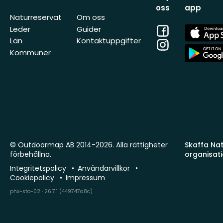
oss
app
Naturreservat
Om oss
Facebook
App
Leder
Guider
Store
Län
Kontaktuppgifter
Instagram
App
Kommuner
Store
© Outdoormap AB 2014-2026. Alla rättigheter
Skaffa Natu
förbehållna.
organisat
Integritetspolicy
Användarvillkor
Cookiepolicy
Impressum
phx-sto-02 · 26.7.1 (449747a8c)