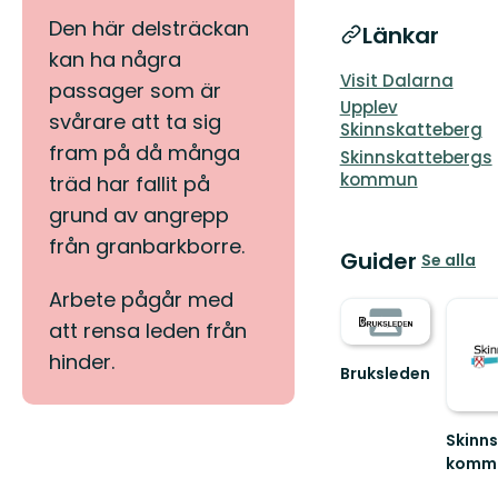
Den här delsträckan
Länkar
kan ha några
Visit Dalarna
passager som är
Upplev
svårare att ta sig
Skinnskatteberg
fram på då många
Skinnskattebergs
kommun
träd har fallit på
grund av angrepp
från granbarkborre.
Guider
Se alla
Arbete pågår med
att rensa leden från
hinder.
Bruksleden
Välkommen
till
Bruksleden!
Skinn
komm
Välko