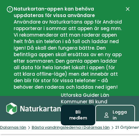
Naturkartan-appen kan behöva
Stän
uppdateras för vissa användare
Användare av Naturkartans app för Android
rapporterar i sommar att appen är seg mm.
Vi rekommenderar att man raderar appen
helt från sin telefon i så fall och laddar ned
igen! Då skall den fungera bättre. Den
befintliga appen skall ersättas av en ny app
efter sommaren. Den gamla appen laddar
all data för hela landet lokalt i appen (för
att klara offline-läge) men det innebär att
den blir för stor för vissa telefoner - då
behöver den raderas och laddas ned igen!
Utforska
Guider
Län
Kommuner
Bli kund
Bli
Logga
medlem
in
Dalarnas län
Bästa vandringslederna i Dalarnas län
21 Örtjärne