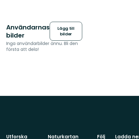
Användarnas
Lägg till
bilder
bilder
Inga användarbilder ännu. Bli den
första att dela!
Utforska
Naturkartan
Följ
Ladda ner