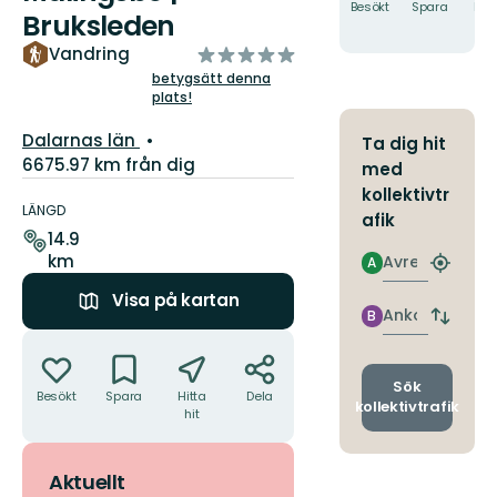
Besökt
Spara
Hitt
Bruksleden
hit
av
Vandring
5
betygsätt denna
plats!
stjärnor
Län:
Dalarnas län
Ta dig hit
6675.97 km från dig
med
Information
kollektivtr
om
LÄNGD
afik
leden
14.9
km
Avresa
A
Hitta
närmas
Visa på kartan
hållpla
Ankomst
B
Byt
Åtgärder
avgång
och
ankomst
Sök
Besökt
Spara
Hitta
Dela
kollektivtrafik
hit
Aktuellt