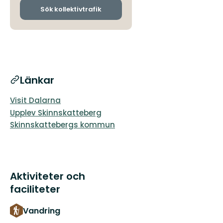
ankomsthållplatser
Sök kollektivtrafik
Länkar
Visit Dalarna
Upplev Skinnskatteberg
Skinnskattebergs kommun
Aktiviteter och
faciliteter
Vandring