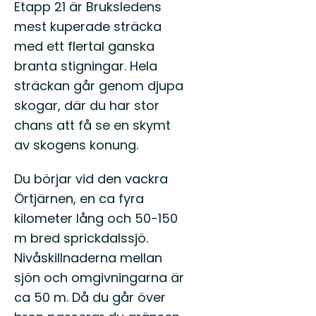
Beskrivning
till
Etapp 21 är Bruksledens
Skinns
mest kuperade sträcka
fantast
med ett flertal ganska
nat...
branta stigningar. Hela
sträckan går genom djupa
skogar, där du har stor
chans att få se en skymt
av skogens konung.
Du börjar vid den vackra
Örtjärnen, en ca fyra
kilometer lång och 50-150
m bred sprickdalssjö.
Nivåskillnaderna mellan
sjön och omgivningarna är
ca 50 m. Då du går över