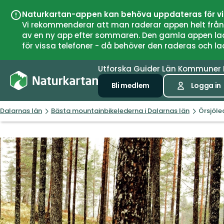
Naturkartan-appen kan behöva uppdateras för v
Vi rekommenderar att man raderar appen helt från si
av en ny app efter sommaren. Den gamla appen laddar
för vissa telefoner - då behöver den raderas och l
Utforska
Guider
Län
Kommuner
Bli medlem
Logga in
Dalarnas län
Bästa mountainbikelederna i Dalarnas län
Örsjöle