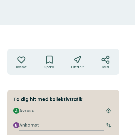
Åtgärder
Besökt
Spara
Hitta hit
Dela
Ta dig hit med kollektivtrafik
Avresa
A
Hitta
närmaste
hållplats
Ankomst
B
Byt
avgångs-