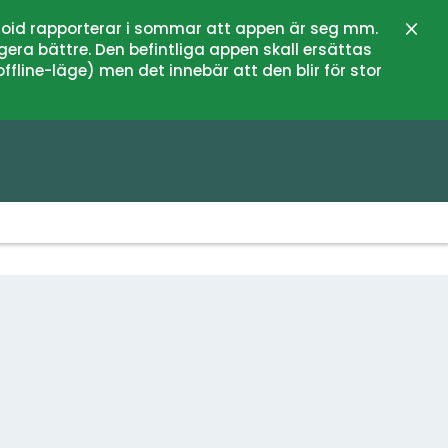
oid rapporterar i sommar att appen är seg mm.
Stän
gera bättre. Den befintliga appen skall ersättas
fline-läge) men det innebär att den blir för stor