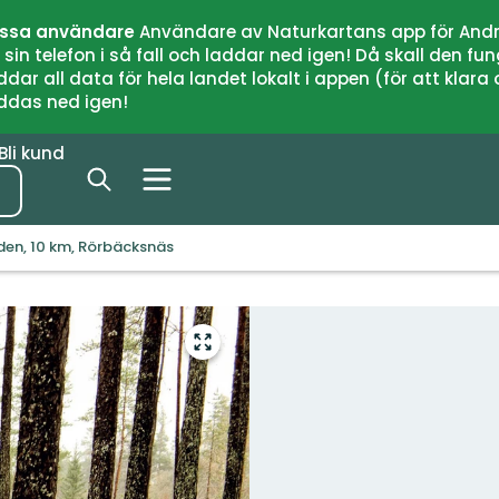
issa användare
Användare av Naturkartans app för Andr
n telefon i så fall och laddar ned igen! Då skall den fun
 all data för hela landet lokalt i appen (för att klara of
addas ned igen!
Bli kund
den, 10 km, Rörbäcksnäs
Gå
till
helskärmsläge