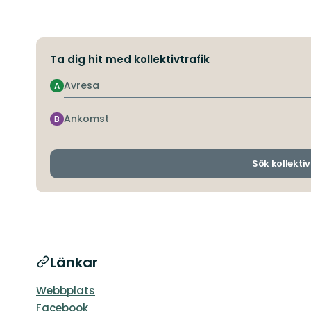
Ta dig hit med kollektivtrafik
Avresa
A
Ankomst
B
Sök kollektiv
Länkar
Webbplats
Facebook