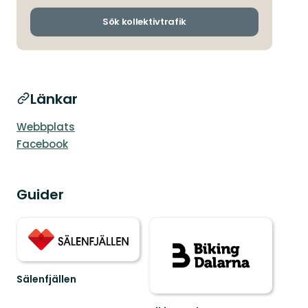
och
ankomsthållp
Sök kollektivtrafik
Länkar
Webbplats
Facebook
Guider
Sälenfjällen
Välkommen
till