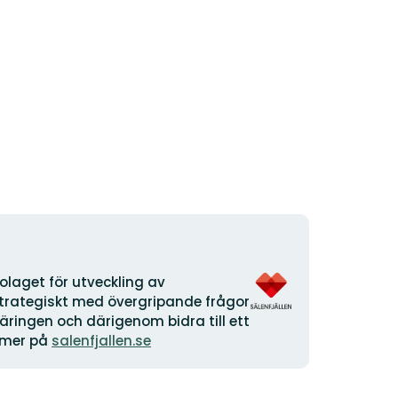
Organisationens
laget för utveckling av
logotyp
 strategiskt med övergripande frågor
äringen och därigenom bidra till ett
s mer på
salenfjallen.se