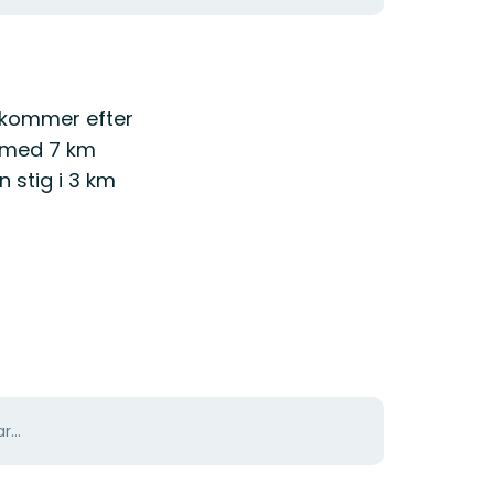
ch kommer efter
ar med 7 km
n stig i 3 km
r...