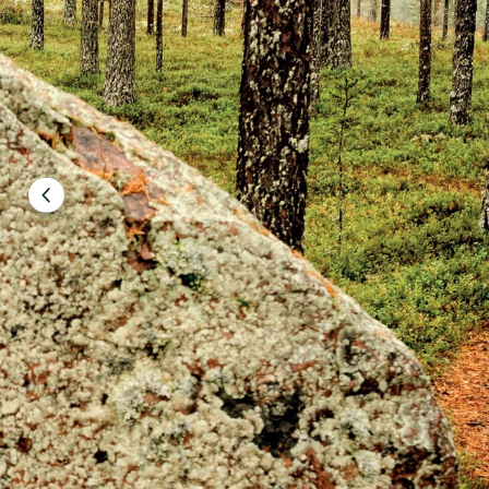
Föregående
bild