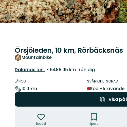
Örsjöleden, 10 km, Rörbäcksnäs
Mountainbike
Län:
Dalarnas län
6488.05 km från dig
Information
om
LÄNGD
SVÅRIGHETSGRAD
leden
10.0 km
Röd - krävande
Visa på
Åtgärder
Besökt
Spara