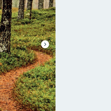
Nästa
bildspel