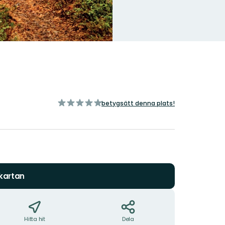
av
betygsätt denna plats!
5
stjärnor
 kartan
Hitta hit
Dela