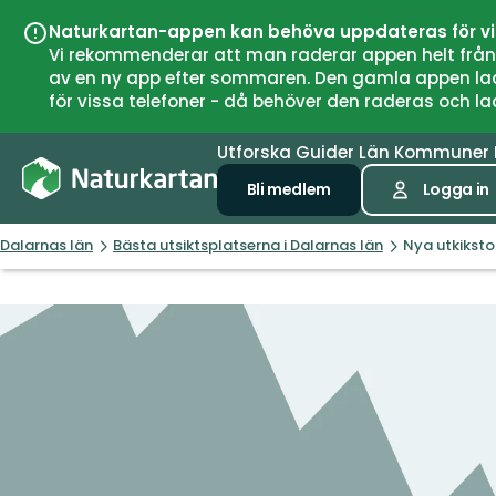
Naturkartan-appen kan behöva uppdateras för v
Vi rekommenderar att man raderar appen helt från si
av en ny app efter sommaren. Den gamla appen laddar
för vissa telefoner - då behöver den raderas och l
Utforska
Guider
Län
Kommuner
Bli medlem
Logga in
Dalarnas län
Bästa utsiktsplatserna i Dalarnas län
Nya utkiksto