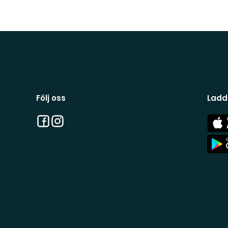
Följ oss
Ladd
Facebook
Instagram
App
Stor
App
Stor