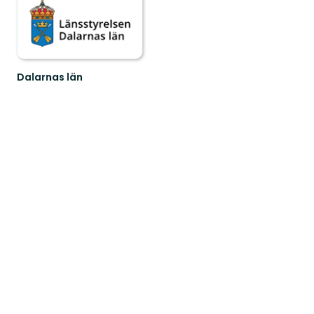
Dalarnas län
Välkommen
till
Dalarnas
fantastiska
natur!