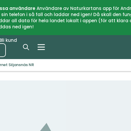
issa användare
Användare av Naturkartans app för Andr
n telefon i så fall och laddar ned igen! Då skall den fun
 all data för hela landet lokalt i appen (för att klara of
addas ned igen!
Bli kund
rnet Siljansnäs NR