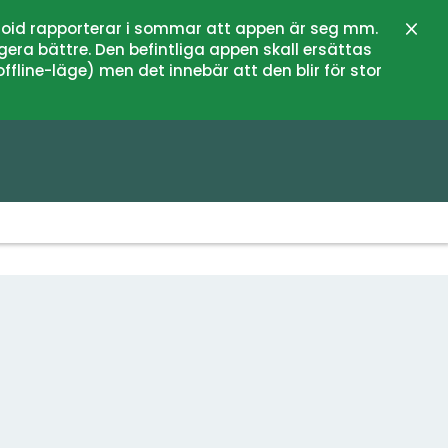
oid rapporterar i sommar att appen är seg mm.
Stän
gera bättre. Den befintliga appen skall ersättas
fline-läge) men det innebär att den blir för stor