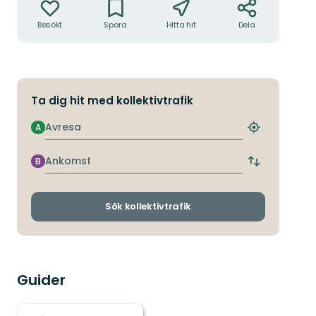
Besökt
Spara
Hitta hit
Dela
Ta dig hit med kollektivtrafik
Avresa
A
Hitta
närmaste
hållplats
Ankomst
B
Byt
avgångs-
och
ankomsthållp
Sök kollektivtrafik
Guider