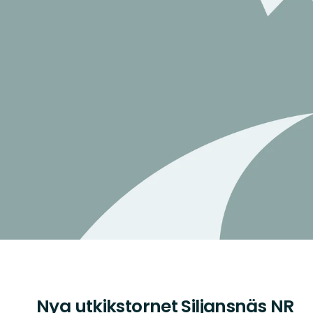
Nya utkikstornet Siljansnäs NR