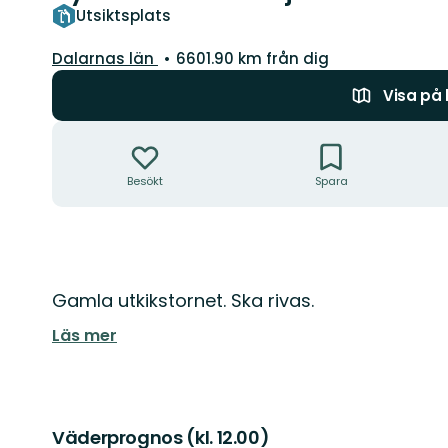
Utsiktsplats
Län:
Dalarnas län
6601.90 km från dig
Visa på
Åtgärder
Besökt
Spara
Beskrivning
Gamla utkikstornet. Ska rivas.
Läs mer
Väderprognos (kl. 12.00)