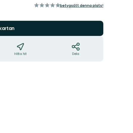
av
betygsätt denna plats!
5
stjärnor
 kartan
Hitta hit
Dela