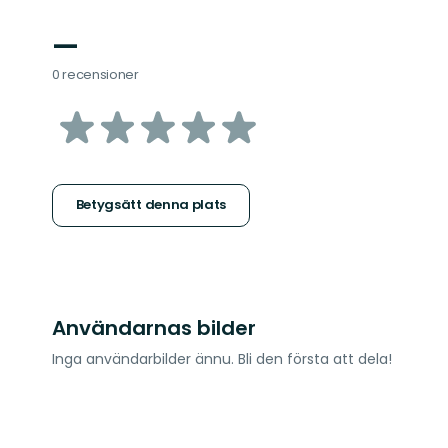
—
0 recensioner
av
5
stjärnor
Betygsätt denna plats
Användarnas bilder
Inga användarbilder ännu. Bli den första att dela!