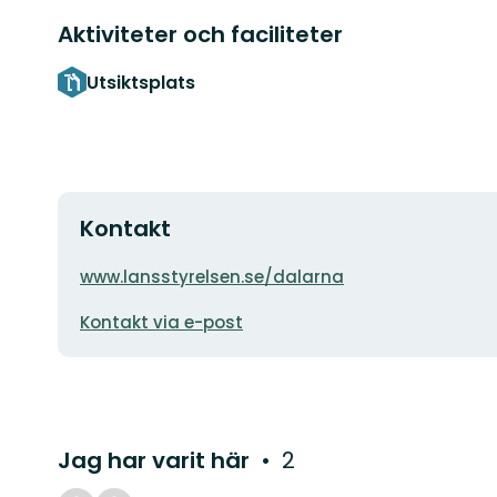
Aktiviteter och faciliteter
Utsiktsplats
Kontakt
Adress
www.lansstyrelsen.se/dalarna
E-
Kontakt via e-post
postadress
Jag har varit här
2