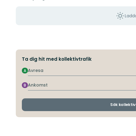
Ladda
Ta dig hit med kollektivtrafik
Avresa
A
Ankomst
B
Sök kollektiv