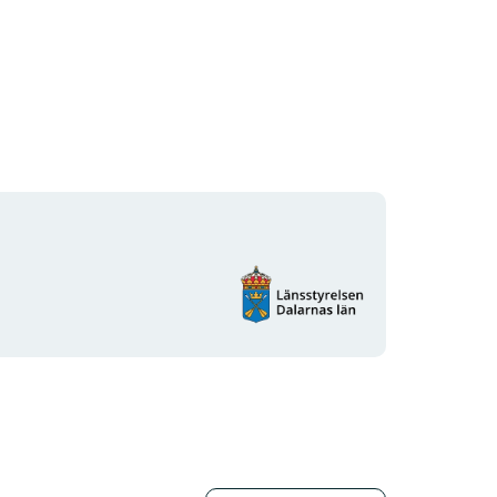
Organisationens
logotyp