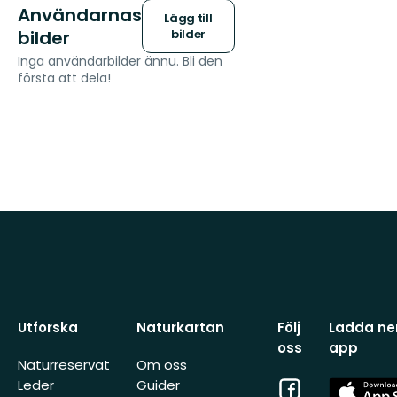
Användarnas
Lägg till
bilder
bilder
Inga användarbilder ännu. Bli den
första att dela!
Utforska
Naturkartan
Följ
Ladda ner
oss
app
Naturreservat
Om oss
Facebook
App
Leder
Guider