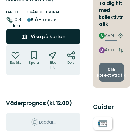
Ta dig hit
Information
med
om
LÄNGD
SVÅRIGHETSGRAD
kollektivtr
leden
10.3
Blå - medel
afik
km
Avresa
A
Visa på kartan
Hitta
närmas
Åtgärder
hållpla
Ankomst
B
Byt
avgång
Besökt
Spara
Hitta
Dela
och
hit
ankomst
Sök
kollektivtrafik
Väderprognos (kl. 12.00)
Guider
Laddar...