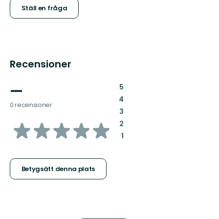
Ställ en fråga
Recensioner
—
:
5
:
4
0 recensioner
:
3
av
:
2
:
1
5
stjärnor
Betygsätt denna plats