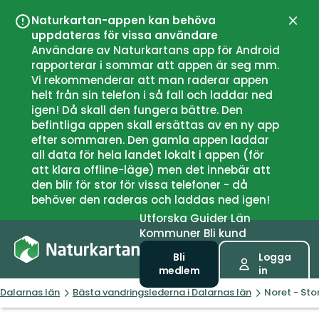
Naturkartan-appen kan behöva
Stän
uppdateras för vissa användare
Användare av Naturkartans app för Android
rapporterar i sommar att appen är seg mm.
Vi rekommenderar att man raderar appen
helt från sin telefon i så fall och laddar ned
igen! Då skall den fungera bättre. Den
befintliga appen skall ersättas av en ny app
efter sommaren. Den gamla appen laddar
all data för hela landet lokalt i appen (för
att klara offline-läge) men det innebär att
den blir för stor för vissa telefoner - då
behöver den raderas och laddas ned igen!
Utforska
Guider
Län
Kommuner
Bli kund
Bli
Logga
medlem
in
Dalarnas län
Bästa vandringslederna i Dalarnas län
Noret - Sto