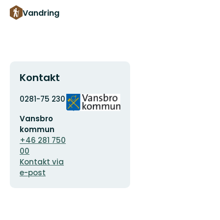
Vandring
Kontakt
Adress
Organisationens
0281-75 230
logotyp
E-
Vansbro
postadress
kommun
+46 281 750
00
Kontakt via
e-post