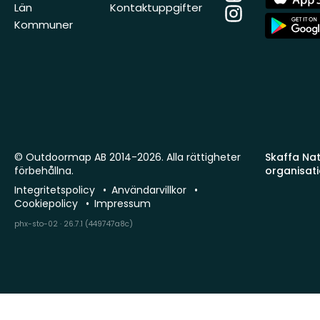
Store
Län
Kontaktuppgifter
Instagram
App
Kommuner
Store
© Outdoormap AB 2014-2026. Alla rättigheter
Skaffa Natu
förbehållna.
organisat
Integritetspolicy
Användarvillkor
Cookiepolicy
Impressum
phx-sto-02 · 26.7.1 (449747a8c)