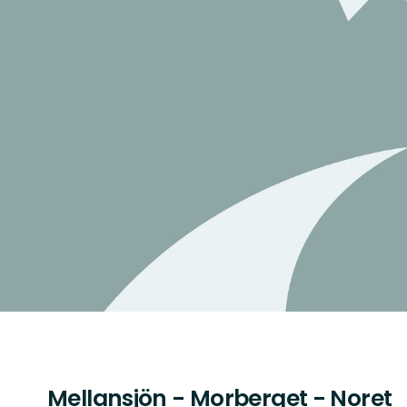
Mellansjön - Morberget - Noret