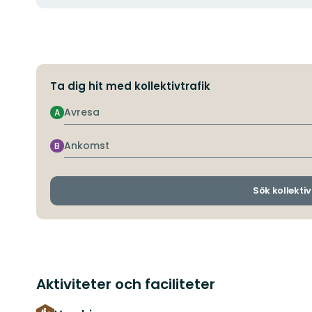
Ta dig hit med kollektivtrafik
Avresa
A
Ankomst
B
Sök kollektiv
Aktiviteter och faciliteter