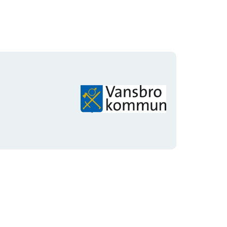
Organisationens
logotyp