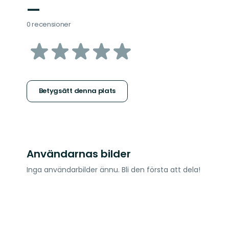
—
0 recensioner
av
5
stjärnor
Betygsätt denna plats
Användarnas bilder
Inga användarbilder ännu. Bli den första att dela!