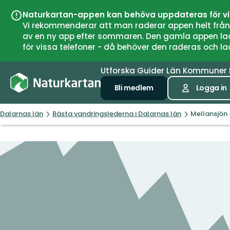
Naturkartan-appen kan behöva uppdateras för v
Vi rekommenderar att man raderar appen helt från si
av en ny app efter sommaren. Den gamla appen laddar
för vissa telefoner - då behöver den raderas och l
Utforska
Guider
Län
Kommuner
Bli medlem
Logga in
Dalarnas län
Bästa vandringslederna i Dalarnas län
Mellansjön 