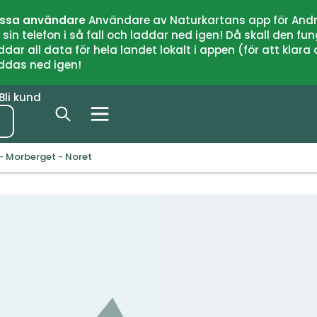
issa användare
Användare av Naturkartans app för Andr
n telefon i så fall och laddar ned igen! Då skall den fun
 all data för hela landet lokalt i appen (för att klara of
addas ned igen!
Bli kund
- Morberget - Noret