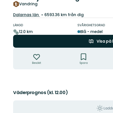
Vandring
Län:
Dalarnas län
6593.36 km från dig
Information
om
LÄNGD
SVÅRIGHETSGRAD
leden
12.0 km
Blå - medel
Visa på
Åtgärder
Besökt
Spara
Väderprognos (kl. 12.00)
Ladda