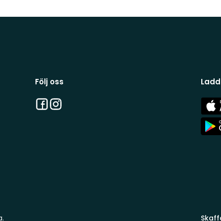
Följ oss
Ladd
Facebook
Instagram
App
Stor
App
Stor
a.
Skaff