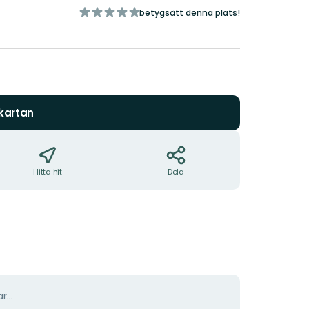
av
betygsätt denna plats!
5
stjärnor
 kartan
Hitta hit
Dela
r...