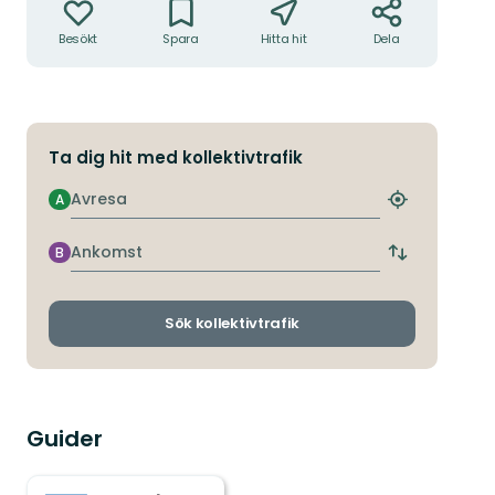
Besökt
Spara
Hitta hit
Dela
Ta dig hit med kollektivtrafik
Avresa
A
Hitta
närmaste
hållplats
Ankomst
B
Byt
avgångs-
och
ankomsthållp
Sök kollektivtrafik
Guider