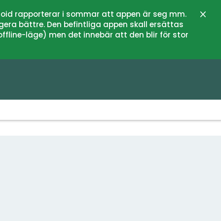
oid rapporterar i sommar att appen är seg mm.
Stän
gera bättre. Den befintliga appen skall ersättas
fline-läge) men det innebär att den blir för stor