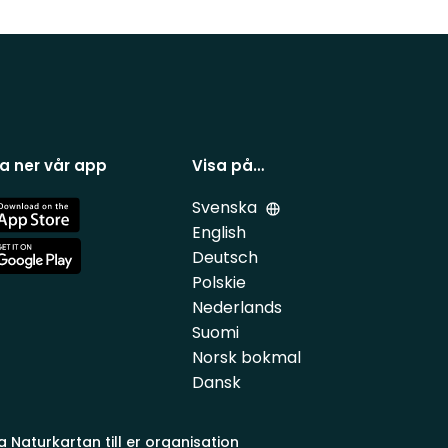
a ner vår app
Visa på…
Svenska
e
English
Deutsch
e
Polskie
Nederlands
Suomi
Norsk bokmal
Dansk
a Naturkartan till er organisation