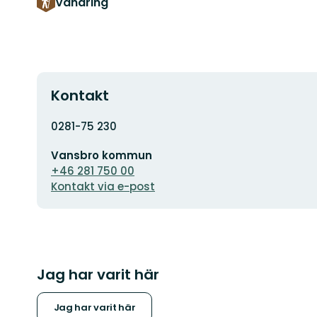
Vandring
Kontakt
Adress
0281-75 230
E-
Vansbro kommun
postadress
+46 281 750 00
Kontakt via e-post
Jag har varit här
Jag har varit här